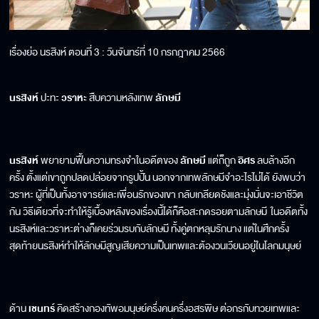
เรื่องย่อ นรสิงห์ ตอนที่ 3 : วันจันทร์ที่ 10 กรกฎาคม 2566
นรสิงห์
ปะทะ
วราหะ
สืบความหลังเทพ
ลักษมี
นรสิงห์
พยายามฟื้นความทรงจำในอดีตของ
ลักษมี
แต่ก็ถูก
อิศร
ลบล้างอีก
ครั้ง ตั้งแต่เขาถูกปลดปล่อยจากรูปปั้น นอกจากเทพลักษมีจำอะไรไม่ได้ ยังพบว่า
วราหะ ผู้ที่เป็นทั้งอาจารย์และเพื่อนรักของเขา กลับเกลียดชังและมุ่งมั่นจะเอาชีวิต
กัน วิธีเดียวที่จะทำให้รู้เบื้องหลังของเรื่องนี้ได้ก็คือสะกดรอยตามลักษมี ในอดีตทั้ง
นรสิงห์และวราหะต่างก็เคยร่วมรบกับลักษมี ทั้งคู่ตกหลุมรักนาง แต่ในศึกครั้ง
สุดท้ายนรสิงห์ทำให้ลักษมีสูญเสียความเป็นเทพและต้องวนเวียนอยู่ในโลกมนุษย์
ด้าน
เชนทร์
คิดสร้างกองทัพอมนุษย์ครึ่งคนครึ่งอสรพิษ ต่อกรกับทวยเทพและ