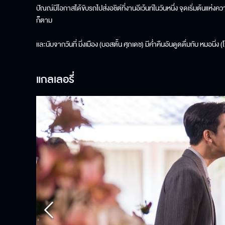
ปัณณ์มีโอกาสได้ขับรถไปส่งอชิต์ที่งานอีเว้นท์ในวันหนึ่ง จุดเริ่มต้นแห่งความ
ก็ตาม
และนับจากวันที่ มิ่งเมือง (บอสตั้น ศุภเดช) มีค่ำคืนอันดูดดื่มกับ หมอนิ่
แกลเลอรี่