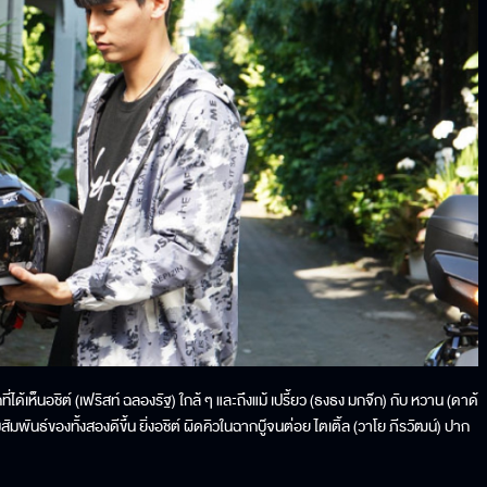
ด้เห็นอชิต์ (เฟริสท์ ฉลองรัฐ) ใกล้ ๆ และถึงแม้ เปรี้ยว (ธงธง มกจ๊ก) กับ หวาน (ดาด้
มพันธ์ของทั้งสองดีขึ้น ยิ่งอชิต์ ผิดคิวในฉากบู๊จนต่อย ไตเติ้ล (วาโย ภีรวัฒน์) ปาก