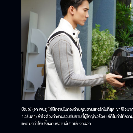
ปัณณ์ (จา พชร) ได้ฝึกงานในกองถ่ายคุณชายแห่งรักในที่สุด เขาดีใจมากที่ไ
า วรินดา) จำใจต้องทำงานร่วมกันตามที่ผู้ใหญ่ขอร้อง แต่ก็ไม่ทำให้ความสั
แตก ยิ่งทำให้เปรี้ยวกับหวานมีปากเสียงกันอีก