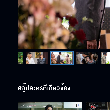
สกู๊ปละครที่เกี่ยวข้อง