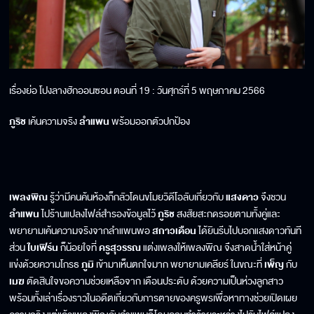
เรื่องย่อ โปงลางฮักออนซอน ตอนที่ 19 : วันศุกร์ที่ 5 พฤษภาคม 2566
ภูริช
เค้นความจริง
ลำแพน
พร้อมออกตัวปกป้อง
เพลงพิณ
รู้ว่ามีคนค้นห้องก็กลัวโดนขโมยวิดีโอลับเกี่ยวกับ
แสงดาว
จึงชวน
ลำแพน
ไปร้านแปลงไฟล์สำรองข้อมูลไว้
ภูริช
สงสัยสะกดรอยตามทั้งคู่และ
พยายามเค้นความจริงจากลำแพนพอ
สกาวเดือน
ได้ยินรีบไปบอกแสงดาวทันที
ส่วน
ใบเฟิร์น
ก็น้อยใจที่
ครูสุวรรณ
แต่งเพลงให้เพลงพิณ จึงสาดน้ำใส่หน้าคู่
แข่งด้วยความโกรธ
ภูมิ
เข้ามาเห็นตกใจมาก พยายามเคลียร์ ในขณะที่
เพ็ญ
กับ
เมฆ
ตัดสินใจขอความช่วยเหลือจาก เดือนประดับ ด้วยความเป็นห่วงลูกสาว
พร้อมทั้งเล่าเรื่องราวในอดีตเกี่ยวกับการตายของครูพรเพื่อหาทางช่วยเปิดเผย