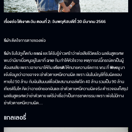
เรื่องย่อ ใต้เงาตะวัน ตอนที่
2
: วันพฤหัสบดีที่ 30 มีนาคม 256
6
รีน่า
ติดใจการตายของพ่อ
รีน่า
รีบไปภูเก็ตกับ
กรณ์
และได้รับรู้ข่าวเศร้าว่าพ่อเสียชีวิตแล้ว ผลชันสูตรศพ
พบว่ามียาเบื่อหนูอยู่ในยาที่
ฉาย
กิน ทำให้หัวใจวาย เหตุการณ์นี้กรณ์ตกเป็นผู้
ต้องสงสัย เพราะเอายามาให้กิน
เกียรติ
ให้ทนายความจัดการ ขณะที่
พิษณุ
มา
แจ้งข้อมูลว่าฉายอาจจะฆ่าตัวตายหนีความผิด เพราะเงินในบัญชีที่รับผิดชอบ
หายไป 50 ล้าน กับเงินสินบนเพื่อเปิดสนามกอล์ฟอีก 40 ล้าน รวมเป็น 90 ล้าน
เกียรติโมโห คิดว่าฉายยักยอกเงินและฆ่าตัวตายหนีความผิดจริง ตำรวจเองก็สรุป
ผลชันสูตรศพว่าฆ่าตัวตาย แต่รีน่าเชื่อว่าเป็นการฆาตกรรม เพราะพ่อไม่มีทาง
ฆ่าตัวตายหนีความผิด...
แกลเลอรี่