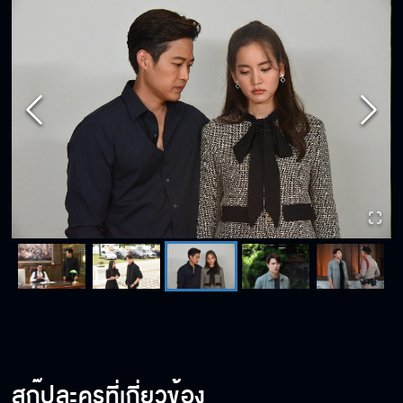
สกู๊ปละครที่เกี่ยวข้อง