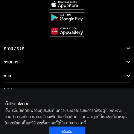
ละคร / ซีรีส์
ละคร/ซีรีส์
รายการ
ซีรีส์นานาชาติ
รายการทั้งหมด
ข่าว
การ์ตูน & เกม
ข่าวทั้งหมด
LIVE
รายการข่าว
ทีวีออนไลน์
เกี่ยวกับเรา
เว็บไซต์นี้ใช้คุกกี้
ข่าวประชาสัมพันธ์
เว็บไซต์นี้ใช้คุกกี้เพื่อวัตถุประสงค์ในการปรับปรุงประสบการณ์ของผู้ใช้ให้ดียิ่งขึ้น
BEC World
ท่านสามารถศึกษารายละเอียดเพิ่มเติมเกี่ยวกับประเภทของคุกกี้ที่เราจัดเก็บ เหตุผล
ติดตามเราได้ที่
ในการใช้คุกกี้ และวิธีการตั้งค่าคุกกี้ได้ใน
นโยบายคุกกี้
รู้จักเรา
ยอมรับ
© 2020 Bangkok Entertainment Co.,Ltd. All Rights Reserved.