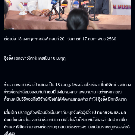
เรื่องย่อ 18 มงกุฎสะดุดเลิฟ ตอนที่ 20 : วันศุกร์ที่ 17 กุมภาพันธ์ 2566
อุ๊งอิ๊ง
แถลงข่าวใหญ่! เคยเป็น 18 มงกุฎ
ข่าวฉาวของนักร้องป้ายแดง เป็น 18 มงกุฎสะพัดว่อนโซเชียล
เสี่ยวิจักษ์
จัดแถลง
ข่าวต่อหน้าสื่อมวลชนทันที
เอมมี่
ยังไม่หมดความพยายาม แฉว่าเหตุการณ์
ทั้งหมดเป็นวิธีของเสี่ยวิจักษ์เพื่อให้ได้จัดงานแถลงข่าว ทำให้
อุ๊งอิ๊ง
ผิดหวังมาก
เสี่ยเล็ก
ปรากฏตัวพร้อมผัวเมียมหาภัย บุกจับตัวอุ๊งอิ๊ง
เป้ ทนายจิระ
และ
นก
น้อย
โชคดีที่เสี่ยวิจักษ์มาช่วยทันเวลา แต่เสี่ยเล็กก็หลบหนีได้และฆ่าปิดปาก
เฮีย
อ๋า
และ
เจ๊อ้อ
ท่ามกลางเรื่ิองร้ายๆ กลับมีเรื่องราวดีๆ เมื่อเป้สืบหาข้อมูลของพ่ออุ๊
งอิ๊งได้!