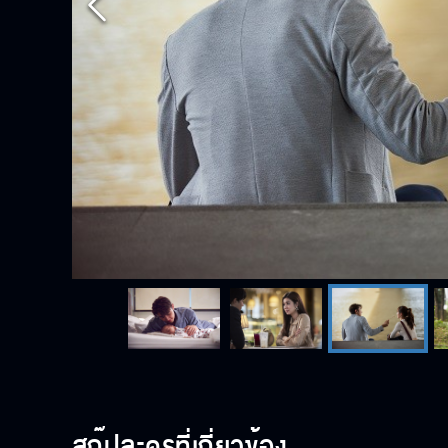
สกู๊ปละครที่เกี่ยวข้อง