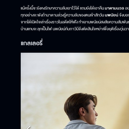
แม้ครั้งนี้จะยังคงรักษาความลับเอาไว้ได้ แถมยังได้เอาคืน
มาดามนวล
อย
ทุกอย่างจะพังถ้ามาดามล่วงรู้ความลับของตนเข้าสักวัน
นพนัยน์
จึงบอก
จากได้เปิดใจเล่าเรื่องราวในอดีตให้ฟัง ทำเอานพนัยน์สงสัยความสัมพันธ์ข
บ้านแทบจะลุกเป็นไฟ นพนัยน์กับภาวินีจึงตัดสินใจหย่าเพื่อยุติเรื่องวุ
แกลเลอรี่