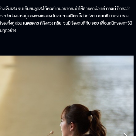
่างเจ็บแสบ จนแค้นยัยลูกสะใภ้ตัวดีแทบอยากจะฆ่าให้ตายคามือ แต่
ภาวินี
ก็กลัวว่า
จะปกป้องและอยู่เคียงข้างเธอเอง ในขณะที่
ลลิตา
ก็สนิทใจกับ
ถมทวี
มากขึ้น หลัง
องทั้งคู่ ส่วน
เนตรดาว
ก็หึงหวง
ทรัย
จนมีเรื่องตบตีกับ
จอย
เพื่อนสนิทของภาวินี
่นวายทุกอย่าง