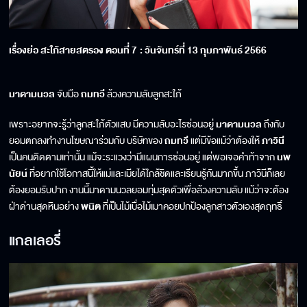
เรื่องย่อ สะใภ้สายสตรอง ตอนที่
7
: วันจันทร์ที่
13
กุมภาพันธ์ 256
6
มาดามนวล
จับมือ
ถมทวี
ล้วงความลับลูกสะใภ้
เพราะอยากจะรู้ว่าลูกสะใภ้ตัวแสบ
มีความลับอะไรซ่อนอยู่
มาดามนวล
ถึงกับ
ยอมตกลงทำงานโฆษณาร่วมกับ บริษัทของ
ถมทวี
แต่มีข้อแม้ว่าต้องให้
ภาวินี
เป็นคนติดตามเท่านั้น แม้จะระแวงว่ามีแผนการซ่อนอยู่ แต่พอเจอคำท้าจาก
นพ
นัยน์
ที่อยากใช้โอกาสนี้ให้แม่และเมียได้ใกล้ชิดและเรียนรู้กันมากขึ้น ภาวินีก็เลย
ต้องยอมรับปาก งานนี้มาดามนวลยอมทุ่มสุดตัวเพื่อล้วงความลับ แม้ว่าจะต้อง
ฝ่าด่านสุดหินอย่าง
พนิต
ที่เป็นไม้เบื่อไม้เมาคอยปกป้องลูกสาวตัวเองสุดฤทธิ์
แกลเลอรี่