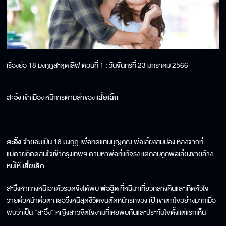
เรื่องย่อ 18 มงกุฎสะดุดเลิฟ ตอนที่ 1 : วันจันทร์ที่ 23 มกราคม 2566
สะอิ้ง
เข้าเมือง หนีการตามล่าของ
เสี่ยเล็ก
สะอิ้ง
จำยอมเป็น 18 มงกุฎ เพื่อทดแทนบุญคุณ พ่อเลี้ยงสมปอง หลังจากที่
แม่ตายก็ตัดสินใจเข้ากรุงเทพฯ ตามหาพ่อที่แท้จริง แต่กลับถูกพ่อเลี้ยงขายล้าง
หนี้ให้
เสี่ยเล็ก
สะอิ้งหาทางหนีเอาตัวรอดจึงได้พบ
พ่ออู๊ด
ที่หนีมาเที่ยวกลางคืนและเกิดหัวใจ
วายต่อหน้าต่อตา เธอวิ่งหนีสุดชีวิตจนตัดหน้ารถของ
เป้
เขาตกใจอย่างมากเมื่อ
พบว่าเป็น "สะอิ้ง" หญิงสาวจิตใจงามที่เคยพบกันและประทับใจตั้งแต่แรกเห็น