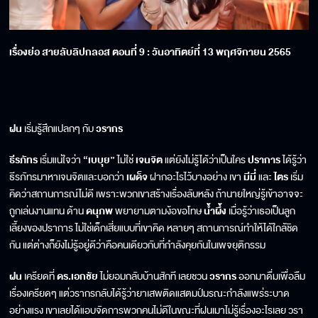
เรื่องย่อ สายลับลิปกลอส ตอนที่
9
: วันอาทิตย์ที่
13
พฤศจิกายน 2565
ฝน
เริ่มรู้สึกแปลกๆ กับ
วรากร
ธีรภัทร​
เริ่มแน่ใจว่า
“เบบุย”
ไม่ใช่
เจนจิต
แต่ยังไม่รู้ได้ว่าเป็นใคร
ปราการ
ได้รู้ว่า
ธีรภัทรมาหาเจนจิตและบอกว่า
เผด็จ
ฝากอะไรไว้บางอย่าง เขา
มีมี่
และ
ไตร
เริ่ม
คิดว่าสถานการณ์ไม่ดี เพราะพวกเขาสร้างเรื่องลับหลัง ถ้านายใหญ่รู้เข้าอาจจะ
ถูกเล่นงานแทน ด้าน
ดนุภพ
พยายามตามง้อขอโทษ
น้ำผึ้ง
เมื่อรู้ว่าเธอเป็นลูก
เลี้ยงของปราการ ไม่ใช่เด็กเสี่ยแบบที่เขาคิด หลายๆ สถานการณ์ทำให้ได้ใกล้ชิด
กัน แต่ต่างก็ยังไม่รู้อยู่ดีว่าคือคนเดียวกับที่กำลังคุยกันในเพจยุติกรรม
ฝน
เครียดที่
ดร
.
เอกชัย
ไม่ยอมกลับบ้านสักที เลยชวน
วรากร
ออกมาดื่มเพื่อลืม
เรื่องเครียดๆ แต่วรากรกลับได้รู้ว่ายาเสพติดแสตมป์มรณะกำลังแพร่ระบาด
อย่างแรง เขาเลยได้แอบจัดการพวกคนไม่ดีในขณะที่ฝนเมาไม่รู้เรื่องอะไรเลย วรา