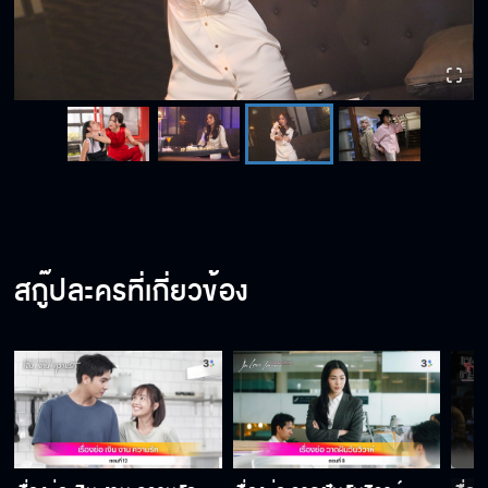
สกู๊ปละครที่เกี่ยวข้อง