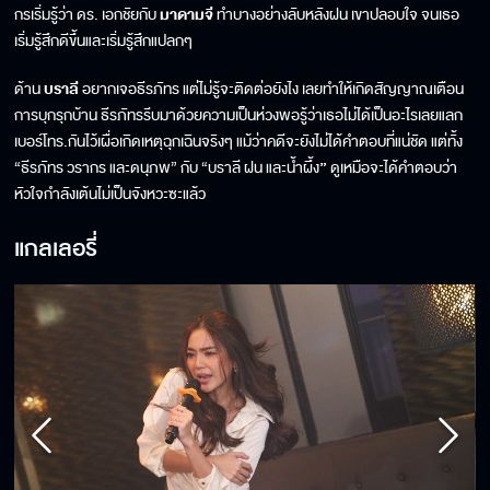
กรเริ่มรู้ว่า ดร. เอกชัยกับ
มาดามจี
ทำบางอย่างลับหลังฝน เขาปลอบใจ จนเธอ
เริ่มรู้สึกดีขึ้นและเริ่มรู้สึกแปลกๆ
ด้าน
บราลี
อยากเจอธีรภัทร แต่ไม่รู้จะติดต่อยังไง เลยทำให้เกิดสัญญาณเตือน
การบุกรุกบ้าน ธีรภัทรรีบมาด้วยความเป็นห่วงพอรู้ว่าเธอไม่ได้เป็นอะไรเลยแลก
เบอร์โทร
.
กันไว้เผื่อเกิดเหตุฉุกเฉินจริงๆ แม้ว่าคดีจะยังไม่ได้คำตอบที่แน่ชัด แต่ทั้ง
“ธีรภัทร วรากร และดนุภพ” กับ “บราลี ฝน และน้ำผึ้ง
”
ดูเหมือจะได้คำตอบว่า
หัวใจกำลังเต้นไม่เป็นจังหวะซะแล้ว
แกลเลอรี่