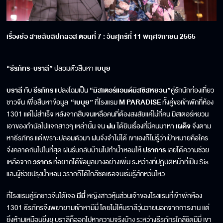
เรื่องย่อ สายลับลิปกลอส ตอนที่
7
:
วันศุกร์ที่
11
พฤศจิกายน
2565
“ธีรภัทร-บราลี”
ปลอมตัวสืบหา
เบบุย
บราลี
กับ
ธีรภัทร​
แปลงโฉมเป็น
“มิสเตอร์แอนด์มิสซิสหยวน”​
คู่รักนักท่องเที่ยว
ชาวจีน เพื่อสืบหาข้อมูล
“เบบุย”
ที่โรงแรม
M PARADISE
ทั้งคู่ขอเข้าพักที่ห้อง
1301
แต่ไม่สำเร็จ หลังจากสืบจนเหลือคนที่ต้องสงสัยแค่ไม่กี่คน มิสเตอร์หยวน
เอาของกำนัลไปแจกสาวๆ เหล่านั้น จน
ฝน
ได้ยินเรื่องที่มีคนมาหา
เผด็จ
จึงตาม
หาธีรภัทร แต่เพราะปลอมตัวมา ฝนจึงจำไม่ได้ เขาเองก็ไม่รู้ว่าเป้าหมายคือใคร
จึงคลาดกันไปในที่สุด ฝนรีบกลับบ้านไปทำน้ำหอมให้
ปราการ
เลยได้ความช่วย
เหลือจาก
วรากร
ที่อยากได้ข้อมูลบางอย่างเพิ่ม ระหว่างที่ปฏิบัติหน้าที่เป็น
Sis
และผู้ช่วยปรุงน้ำหอม วรากก็ได้ใกล้ชิดเธอจนเริ่มรู้สึกหวั่นไหว
ที่โรงแรมคู่รักชาวจีนได้เจอ
มีมี่
หญิงสาวหุ้นส่วนเจ้าของโรงแรมที่เข้าพักห้อง
1301
ธีรภัทรจึงพยายามเข้าหามีมี่ โดยไม่ให้บราลีวุ่นวายนอกจากการงาน แต่
ยิ่งห้ามเหมือนยิ่งยุ บราลีก็ออกไปหาความจริงบ้าง ระหว่างธีรภัทรใกล้ชิดมีมี่ เขา