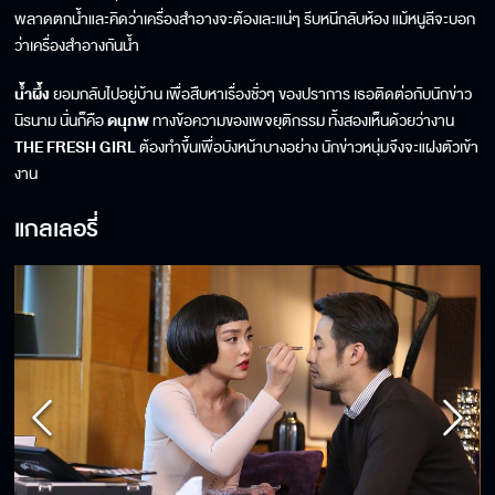
พลาดตกน้ำและคิดว่าเครื่องสำอางจะต้องเละแน่ๆ รีบหนีกลับห้อง แม้หนูลีจะบอก
ว่าเครื่องสำอางกันน้ำ
น้ำผึ้ง
ยอมกลับไปอยู่บ้าน เพื่อสืบหาเรื่องชั่วๆ ของปราการ เธอติดต่อกับนักข่าว
นิรนาม นั่นก็คือ
ดนุภพ
ทางข้อความของเพจยุติกรรม ทั้งสองเห็นด้วยว่างาน
THE FRESH GIRL
ต้องทำขึ้นเพื่อบังหน้าบางอย่าง นักข่าวหนุ่มจึงจะแฝงตัวเข้า
งาน
แกลเลอรี่