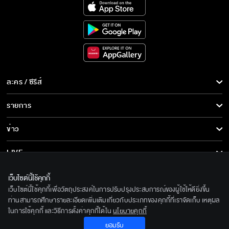
ละคร / ซีรีส์
ละคร/ซีรีส์
รายการ
ซีรีส์นานาชาติ
รายการทั้งหมด
ข่าว
การ์ตูน & เกม
ข่าวทั้งหมด
LIVE
รายการข่าว
ทีวีออนไลน์
เกี่ยวกับเรา
เว็บไซต์นี้ใช้คุกกี้
ข่าวประชาสัมพันธ์
เว็บไซต์นี้ใช้คุกกี้เพื่อวัตถุประสงค์ในการปรับปรุงประสบการณ์ของผู้ใช้ให้ดียิ่งขึ้น
BEC World
ติดตามเราได้ที่
ท่านสามารถศึกษารายละเอียดเพิ่มเติมเกี่ยวกับประเภทของคุกกี้ที่เราจัดเก็บ เหตุผล
ในการใช้คุกกี้ และวิธีการตั้งค่าคุกกี้ได้ใน
นโยบายคุกกี้
รู้จักเรา
© 2020 Bangkok Entertainment Co.,Ltd. All Rights Reserved.
ยอมรับ