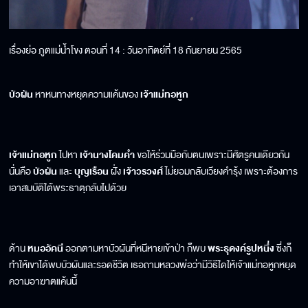
เรื่องย่อ ภูตแม่น้ำโขง ตอนที่ 14 : วันอาทิตย์ที่ 18 กันยายน 2565
บัวผัน
หาหนทางหยุดความแค้นของ
เจ้าแม่ทอหูก
เจ้าแม่ทอหูก
ไปหา
เจ้านางโคมคำ
ขอให้ร่วมมือกับตนเพราะมีศัตรูคนเดียวกัน
นั่นคือ
บัวผัน
และ
บุญเรือน
ฝั่ง
เจ้าวรวงศ์
ไม่ยอมกลับเวียงคำรุ้ง เพราะต้องการ
เอาสมบัติใต้พระธาตุกลับไปด้วย
ด้าน
หมออัคนี
ออกตามหาบัวผันที่หนีหายเข้าป่า ก็พบ
พระธุดงค์รูปหนึ่ง
ซึ่งก็
ทำให้เขาได้พบบัวผันและรอดชีวิต เธอถามหลวงพ่อว่ามีวิธีใดให้เจ้าแม่ทอหูกหยุด
ความอาฆาตแค้นนี้