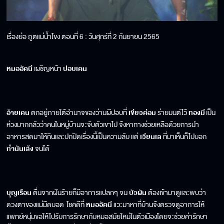
เรื่องย่อ ภูตแม่น้ำโขง ตอนที่ 6 : วันศุกร์ที่ 2 กันยายน 2565
หมออัคนี
เผชิญหน้า
ปอบเคน
อ้ายเคน
ตกอยู่ภายใต้อำนาจของว่านผีปอบที่
เขียวค่อม
ร่ายมนต์ไว้
ทองมี
เป็น
ห่วงมากกลัวว่าคนในหมู่บ้านจะจับตัวเขาไป จึงหาทางช่วยเหลือด้วยการนำ
อาหารสดมาให้กินและปกปิดเรื่องนี้เป็นความลับ แต่
เวียนเล
ที่มาเห็นก็ไปบอก
กำนันเล้ง
จนได้
บุญเรือน
ตื่นจากฝันร้ายก็มีอาการแปลกๆ จน
บัวผัน
ต้องเข้ามาดูและพบว่า
ดวงตาของแม่มืดบอด โชคดีที่
หมออัคนี
แวะมาหาที่บ้านจึงตรวจดูอาการให้
แพทย์หนุ่มขอให้ไปรับการรักษากับหมอสมัยใหม่ในตัวเมืองโดยจะช่วยค่ารักษา