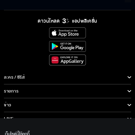
ดาวน์โหลด
แอปพลิเคชั่น
ละคร / ซีรีส์
ละคร/ซีรีส์
รายการ
ซีรีส์นานาชาติ
รายการทั้งหมด
ข่าว
การ์ตูน & เกม
ข่าวทั้งหมด
LIVE
รายการข่าว
ทีวีออนไลน์
เกี่ยวกับเรา
เว็บไซต์นี้ใช้คุกกี้