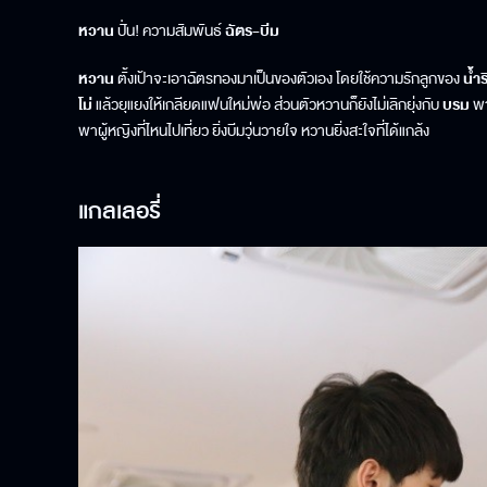
หวาน
ปั่น! ความสัมพันธ์
ฉัตร-บีม
หวาน
ตั้งเป้าจะเอาฉัตรทองมาเป็นของตัวเอง โดยใช้ความรักลูกของ
น้ำร
โม่
แล้วยุแยงให้เกลียดแฟนใหม่พ่อ ส่วนตัวหวานก็ยังไม่เลิกยุ่งกับ
บรม
พา
พาผู้หญิงที่ไหนไปเที่ยว ยิ่งบีมวุ่นวายใจ หวานยิ่งสะใจที่ได้แกล้ง
แกลเลอรี่