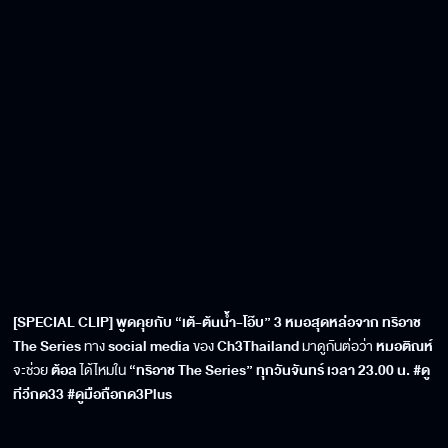
[SPECIAL CLIP] พูดคุยกับ “เต้-ต้นน้ำ-โอ๊บ” 3 หมอสุดหล่อจาก ทริอาช
The Series
ทาง
social media
ของ
Ch3Thailand
มาดูกันต่อว่า
หมอติณห์
จะช่วย
ต้อล
ได้ไหมใน
“ทริอาช The Series” ทุกวันจันทร์ เวลา 23.00 น. #ดู
ทีวีกด33 #ดูมือถือกด3Plus