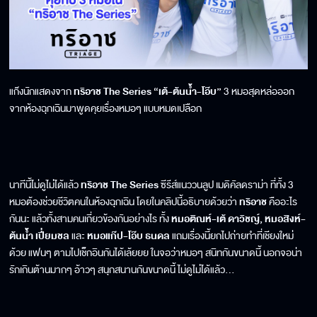
แก๊งนักแสดงจาก
ทริอาช The Series “เต้-ต้นน้ำ-โอ๊บ”
3 หมอสุดหล่อออก
จากห้องฉุกเฉินมาพูดคุยเรื่องหมอๆ แบบหมดเปลือก
นาทีนี้ไม่ดูไม่ได้แล้ว
ทริอาช The Series
ซีรีส์แนววนลูป เมดิคัลดราม่า ที่ทั้ง 3
หมอต้องช่วยชีวิตคนในห้องฉุกเฉิน โดยในคลิปนี้อธิบายด้วยว่า
ทริอาช
คืออะไร
กันนะ แล้วทั้งสามคนเกี่ยวข้องกันอย่างไร ทั้ง
หมอติณห์-เต้ ดาวิชญ์, หมอสิงห์-
ต้นน้ำ เปี่ยมชล
และ
หมอแก๊ป-โอ๊บ ธนดล
แถมเรื่องนี้ยกไปถ่ายทำที่เชียงใหม่
ด้วย แฟนๆ ตามไปเช็กอินกันได้เล้ยยย ในจอว่าหมอๆ สนิทกันขนาดนี้ นอกจอน่า
รักเกินต้านมากๆ อ้าวๆ สนุกสนานกันขนาดนี้ ไม่ดูไม่ได้แล้ว…