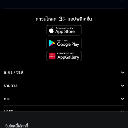
ละคร “เกมส์โกงเกมส์”
ดาวน์โหลด
แอปพลิเคชั่น
ละคร / ซีรีส์
ละคร/ซีรีส์
รายการ
ซีรีส์นานาชาติ
รายการทั้งหมด
ข่าว
การ์ตูน & เกม
ข่าวทั้งหมด
LIVE
รายการข่าว
ทีวีออนไลน์
เกี่ยวกับเรา
เว็บไซต์นี้ใช้คุกกี้