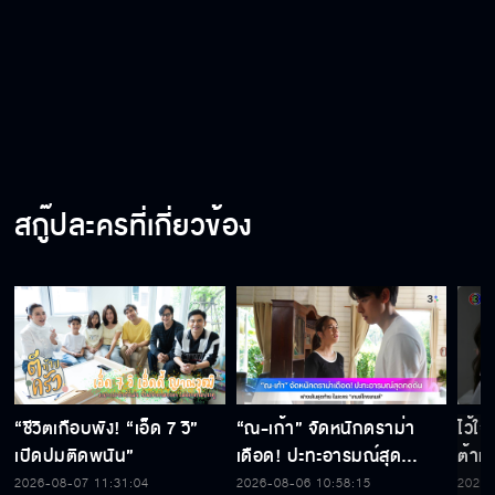
สกู๊ปละครที่เกี่ยวข้อง
“ชีวิตเกือบพัง! “เอ็ด 7 วิ”
“ณ-เก้า” จัดหนักดราม่า
ไว้ใ
เปิดปมติดพนัน”
เดือด! ปะทะอารมณ์สุด
ต้าห์
กดดัน ฟางเส้นสุดท้าย ใน
2026-08-07 11:31:04
2026-08-06 10:58:15
2026-