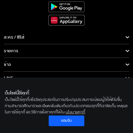
ละคร / ซีรีส์
ละคร/ซีรีส์
รายการ
ซีรีส์นานาชาติ
รายการทั้งหมด
ข่าว
การ์ตูน & เกม
ข่าวทั้งหมด
LIVE
รายการข่าว
ทีวีออนไลน์
เกี่ยวกับเรา
เว็บไซต์นี้ใช้คุกกี้
ข่าวประชาสัมพันธ์
เว็บไซต์นี้ใช้คุกกี้เพื่อวัตถุประสงค์ในการปรับปรุงประสบการณ์ของผู้ใช้ให้ดียิ่งขึ้น
BEC World
ติดตามเราได้ที่
ท่านสามารถศึกษารายละเอียดเพิ่มเติมเกี่ยวกับประเภทของคุกกี้ที่เราจัดเก็บ เหตุผล
ในการใช้คุกกี้ และวิธีการตั้งค่าคุกกี้ได้ใน
นโยบายคุกกี้
รู้จักเรา
© 2020 Bangkok Entertainment Co.,Ltd. All Rights Reserved.
ยอมรับ
นโยบายด้านลิขสิทธิ์
Powered by BECi Corporation Ltd.