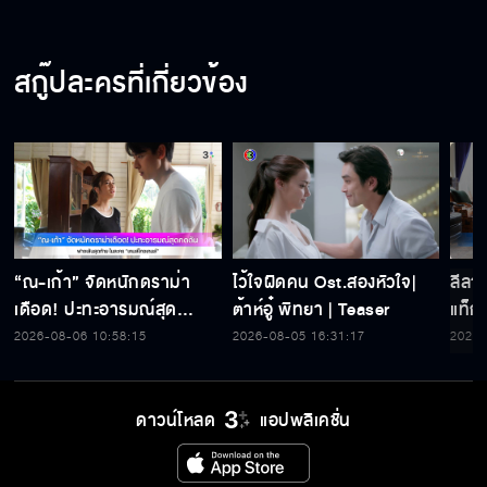
สกู๊ปละครที่เกี่ยวข้อง
“ณ-เก้า” จัดหนักดราม่า
ไว้ใจผิดคน Ost.สองหัวใจ|
ลีลาบ
เดือด! ปะทะอารมณ์สุด
ต้าห์อู๋ พิทยา | Teaser
แท็ก
กดดัน ฟางเส้นสุดท้าย ใน
ขโมย
2026-08-06 10:58:15
2026-08-05 16:31:17
2026-
ละคร “เกมส์โกงเกมส์”
เกมส
ดาวน์โหลด
แอปพลิเคชั่น