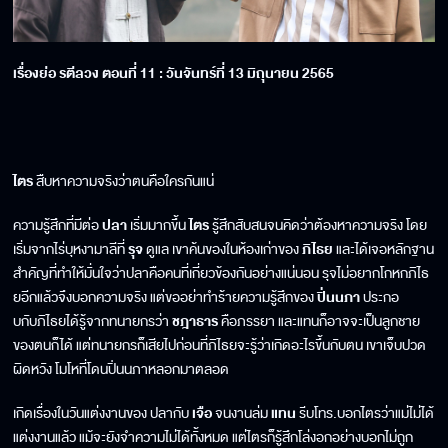
เรื่องย่อ รตีลวง ตอนที่ 11 : วันจันทร์ที่ 13 มิถุนายน 2565
ไตร
สืบหาความจริงว่าตนคือใครกันแน่
ความรู้สึกที่มีต่อ
ปลา
เริ่มมากขึ้น
ไตร
รู้สึกสับสนจนคิดว่าต้องหาความจริง โดย
เริ่มจากไร่บุหงามาลีที่
รุจ
ดูแล เขาค้นของในห้องเก่าของ
ภิไธย
และได้เจอหลักฐาน
สำคัญที่ทำให้มั่นใจว่าปลาคือคนที่เกี่ยวข้องกันอย่างแน่นอน รุจไม่อยากโกหกภิไธ
ยอีกแล้วจึงบอกความจริง แต่ขออย่าทำร้ายความรู้สึกของ
ปิ่นนภา
ประกอ
บกับภิไธยได้รู้จากทนายกรว่า
ชฎาธาร
คือภรรยา และแทนก็อาจจะเป็นลูกชาย
ของตนก็ได้ แต่ทนายกรก็เสียไปก่อนที่ภิไธยจะรู้ว่าเกิดอะไรขึ้นกับตน เขาเจ็บปวด
ผิดหวัง โมโหที่โดนปิ่นนภาหลอกมาตลอด
เกิดเรื่องในวันแต่งงานของ ปลากับ
เจือ
จนงานล่ม
แทน
รีบโทร.บอกไตรว่าแม่ไม่ได้
แต่งงานแล้ว แม้จะยังจำความไม่ได้ทั้งหมด แต่ไตรก็รู้สึกโล่งอกอย่างบอกไม่ถูก