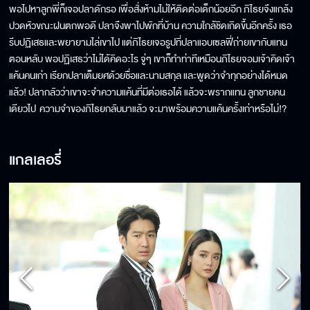
พอไปหาลูกพี่ก็เจอปลาดักรอ เพื่อสั่งห้ามไม่ให้ติดต่อเด็กน้อยอีก ภิไธยจึงแกล้ง
ปวดหัวขณะฝนตกพอดี ปลาจึงพาไปพักที่บ้าน ความใกล้ชิดเกิดขึ้นอีกครั้ง เธอ
รีบปฏิเสธและพยายามไล่เขาไป แต่ภิไธยเจอรูปที่ปลาแอบเซลฟี่ถ่ายเขากับแทน
ตอนหลับ พอปฏิเสธว่าไม่ได้คิดอะไร จู่ๆ เขาก็ทำท่าทีเหมือนภิไธยจอมเจ้าคิดเจ้า
แค้นคนเก่า เรียกปลาเต็มยศด้วยชื่อและนามสกุล และพูดว่าจำทุกอย่างได้หมด
แล้ว! ปลากลัวว่าเขาจะจำความแค้นที่มีต่อเธอได้ แล้วจะพรากแทน ลูกชายคน
เดียวไป ความจำของภิไธยกลับมาแล้ว จะมาพร้อมความแค้นครั้งเก่าหรือไม่!?
แกลเลอรี่