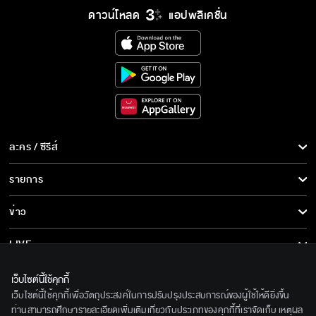
ดาวน์โหลด
แอปพลิเคชั่น
ละคร / ซีรีส์
ละคร/ซีรีส์
รายการ
ซีรีส์นานาชาติ
รายการทั้งหมด
ข่าว
การ์ตูน & เกม
ข่าวทั้งหมด
LIVE
รายการข่าว
ทีวีออนไลน์
เกี่ยวกับเรา
เว็บไซต์นี้ใช้คุกกี้
ข่าวประชาสัมพันธ์
เว็บไซต์นี้ใช้คุกกี้เพื่อวัตถุประสงค์ในการปรับปรุงประสบการณ์ของผู้ใช้ให้ดียิ่งขึ้น
BEC World
ติดตามเราได้ที่
ท่านสามารถศึกษารายละเอียดเพิ่มเติมเกี่ยวกับประเภทของคุกกี้ที่เราจัดเก็บ เหตุผล