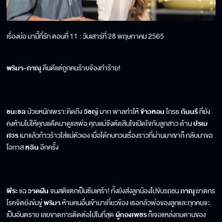
เรื่องย่อ มามี้ที่รัก ตอนที่ 11 : วันเสาร์ที่ 28 พฤษภาคม 2565
พริมา-ภาณุ
คืนดีแต่ถูกคนร้ายจ้องทำร้าย!
ชนะชล
ป่วยหนักเพราะคิดถึง
วิชญ์
มาก พาลทำให้
ข้าวหอม
โกรธ
กันนรี
ที่ยัง
คงห้ามไม่ให้คุณแด๊ดมาดูแลพ่อ คุณแม่จึงตัดสินใจเปิดใจกับลูกสาว ด้าน
ปรเม
ศวร
เมาแล้วก้าวร้าวใส่แม่ตัวเอง เมื่อได้ทบทวนเรื่องราวที่ผ่านมาเขาก็ กลับมาขอ
โอกาส
หลิน
อีกครั้ง
พีระ
แฉ
วาดฝัน
จนสติแตกเป็นซึมเศร้า! ทั้งยังส่งลูกน้องไปขับรถชน
ภาณุ
ฆาตกร
โรคจิตยังข่มขู่
พริมา
ห้ามคนอื่นเข้ามาเกี่ยวข้อง เธอกลัวพ่อของลูกและทุกคนจะ
เป็นอันตราย เลยขาดการติดต่อไปในที่สุด
ผู้กองเพชร
ก็เจอแหล่งกบดานของ