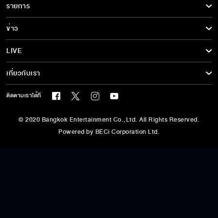
รายการ
ซีรีส์นานาชาติ
รายการทั้งหมด
ข่าว
การ์ตูน & เกม
ข่าวทั้งหมด
LIVE
รายการข่าว
ทีวีออนไลน์
เกี่ยวกับเรา
ข่าวประชาสัมพันธ์
BEC World
ติดตามเราได้ที่
รู้จักเรา
© 2020 Bangkok Entertainment Co.,Ltd. All Rights Reserved.
นโยบายด้านลิขสิทธิ์
Powered by BECi Corporation Ltd.
นโยบายคุ้มครองข้อมูลส่วนบุคคล
นโยบายคุกกี้
ข้อกำหนด/เงื่อนไข
ศูนย์ช่วยเหลือ