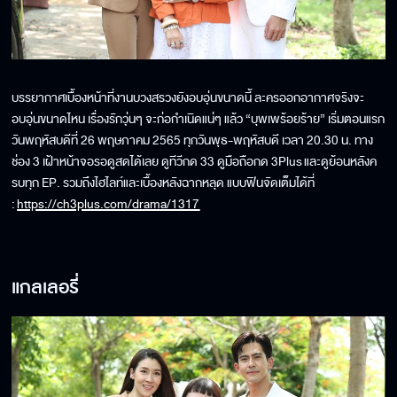
บรรยากาศเบื้องหน้าที่งานบวงสรวงยังอบอุ่นขนาดนี้ ละครออกอากาศจริงจะ
อบอุ่นขนาดไหน เรื่องรักวุ่นๆ จะก่อกำเนิดแน่ๆ แล้ว “บุพเพร้อยร้าย” เริ่มตอนแรก
วันพฤหัสบดีที่ 26 พฤษภาคม 2565 ทุกวันพุธ-พฤหัสบดี เวลา 20.30 น. ทาง
ช่อง 3 เฝ้าหน้าจอรอดูสดได้เลย ดูทีวีกด 33 ดูมือถือกด 3Plus และดูย้อนหลังค
รบทุก EP. รวมถึงไฮไลท์และเบื้องหลังฉากหลุด แบบฟินจัดเต็มได้ที่
:
https://ch3plus.com/drama/1317
แกลเลอรี่