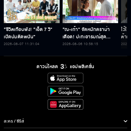
“ชีวิตเกือบพัง! “เอ็ด 7 วิ”
“ณ-เก้า” จัดหนักดราม่า
ไว้ใ
เปิดปมติดพนัน”
เดือด! ปะทะอารมณ์สุด
ต้าห์
กดดัน ฟางเส้นสุดท้าย ใน
2026-08-07 11:31:04
2026-08-06 10:58:15
2026-
ละคร “เกมส์โกงเกมส์”
ดาวน์โหลด
แอปพลิเคชั่น
ละคร / ซีรีส์
ละคร/ซีรีส์