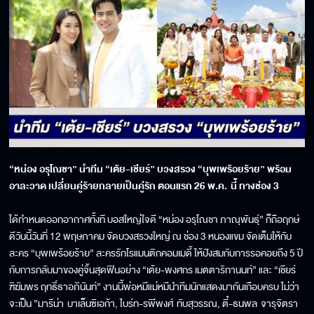
“หน่อง อรุโณชา” นำทีม “เต้ย-เชียร์” บวงสรวง “บุพเพร้อยร้าย” พร้อม
อาละวาด เปลี่ยนคู่ร้ายกลายเป็นคู่รัก ตอนแรก 26 พ.ค. นี้ ทางช่อง 3
ได้กำหนดออกอากาศทั้งที บอสใหญ่ใจดี “หน่อง อรุโณชา ภาณุพันธุ์” ก็ถือฤกษ์
ดีวันนี้วันที่ 12 พฤษภาคม จัดบวงสรวงใหญ่ ณ ช่อง 3 หนองแขม จัดเต็มให้กับ
ละคร “บุพเพร้อยร้าย” ละครรักโรแมนติกคอมเมดี้ ให้ปังสมกับการรอคอยถึง 5 ปี
กับการกลับมาของคู่จิ้นสุดฟินอย่าง “เต้ย-พงศกร เมตตาริกานนท์” และ “เชียร์
ฑิฆัมพร ฤทธิ์ธาอภินันท์” งานนี้พ่อหมีแม่หมีนำทีมนักแสดงมากันเกือบครบ ไม่ว่า
จะเป็น ”มารีน่า บาเล็นซิเอก้า, ไบร์ท-รพีพงศ์ ทับสุวรรณ, ตี๋-ธนพล จารุจิตรา