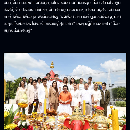
นนท์, มิ้นท์-มิณฑิตา วัฒนกุล, เมโกะ-ชนนิกานต์ เนตรจุ้ย, อ๋อม-สกาวใจ พูน
สวัสดิ์, จิ๊บ-ปกฉัตร เทียมชัย, บีม-ศรัณยู ประชากริช, เปรี้ยว-อนุสรา วันทอง
ทักษ์, เพียว-เพียวฤดี พงษ์ประเสริฐ, พะเพื่อน-วีรกานต์ ภูวภิรมย์ขวัญ, บ้าน-
ณคุณ โรจนัย และ โรเจอร์-อชิรวิชญ์ สุภาวิตา” และคุณผู้กำกับสายฮา “น้อย
สมุทร น่วมเศรษฐี”