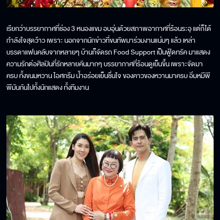
เรียกว่าบรรยากาศที่ช่อง 3 หนองแขม อบอุ่นด้วยสภาพอากาศที่ร้อนระอุ แต่ก็ได้
กำลังใจสุดว้าว เพราะ นอกจากนักข่าวที่ขนทัพมาร่วมงานแน่นๆ แล้ว เหล่า
บรรดาแฟนคลับจากหลายๆ บ้านก็จัดรถ Food Support เป็นฟู้ดทรัค มาแสดง
ความรักต่อศิลปินที่รักหลายคันมากๆ บรรยากาศที่ร้อนดูเย็นขึ้น เพราะจัดมา
ครบ ทั้งขนมหวาน ไอศกรีม น้ำอร่อยเย็นชื่นใจ ของคาวของหวานมาครบ อิ่มหมีพี
พีมันกันไปทั้งนักแสดง ทั้งทีมงาน