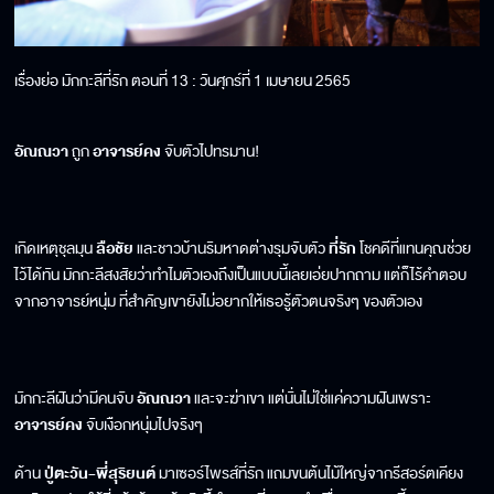
เรื่องย่อ มักกะลีที่รัก ตอนที่ 13 : วันศุกร์ที่ 1 เมษายน 2565
อัณณวา
ถูก
อาจารย์คง
จับตัวไปทรมาน!
เกิดเหตุชุลมุน
ลือชัย
และชาวบ้านริมหาดต่างรุมจับตัว
ที่รัก
โชคดีที่แทนคุณช่วย
ไว้ได้ทัน มักกะลีสงสัยว่าทำไมตัวเองถึงเป็นแบบนี้เลยเอ่ยปากถาม แต่ก็ไร้คำตอบ
จากอาจารย์หนุ่ม ที่สำคัญเขายังไม่อยากให้เธอรู้ตัวตนจริงๆ ของตัวเอง
มักกะลีฝันว่ามีคนจับ
อัณณวา
และจะฆ่าเขา แต่นั่นไม่ใช่แค่ความฝันเพราะ
อาจารย์คง
จับเงือกหนุ่มไปจริงๆ
ด้าน
ปู่ตะวัน-พี่สุริยนต์
มาเซอร์ไพรส์ที่รัก แถมขนต้นไม้ใหญ่จากรีสอร์ตเคียง