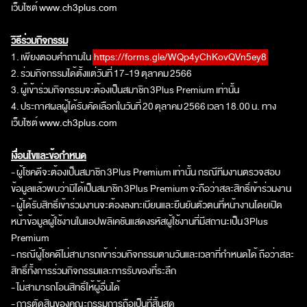
เว็บไซต์
www.ch
3
plus.com
วิธีร่วมกิจกรรม
1.
เพียงตอบคำถามใน
https://forms.gle/WQp
4
yChKovQVn
5
ey
8
2.
ร่วมกิจกรรมได้ตั้งแต่วันที่
17-19
ตุลาคม
2566
3.
ผู้เข้าร่วมกิจกรรมจะต้องเป็นสมาชิก
3Plus Premium
เท่านั้น
4.
ประกาศผลผู้ได้รับคัดเลือกในวันที่
20
ตุลาคม
2566
เวลา
18.00
น. ทาง
เว็บไซต์
www.ch3plus.com
เงื่อนไขและข้อกำหนด
-
ผู้โชคดีจะต้องเป็นสมาชิก
3Plus Premium
เท่านั้น กรณีทีมงานตรวจสอบ
ข้อมูลแล้วพบว่ามิได้เป็นสมาชิก
3Plus Premium
จะถือว่าสละสิทธิ์เข้าร่วมงาน
-
ผู้ได้รับสิทธิ์เข้าร่วมงานจะต้องลงทะเบียนและยืนยันตัวตนที่หน้างานโดยเปิด
หน้าข้อมูลผู้ใช้งานในแอปพลิเคชันแสดงรหัสผู้ใช้งานที่มีสถานะเป็น
3Plus
Premium
-
กรณีผู้โชคดีไม่สามารถเข้าร่วมกิจกรรมตามวันและเวลาที่กำหนดได้ ถือว่าสละ
สิทธิ์ทั้งการร่วมกิจกรรมและการรับของที่ระลึก
-
ไม่สามารถโอนสิทธิ์ให้ผู้อื่นได้
-
การตัดสินของคณะกรรมการถือเป็นที่สิ้นสุด