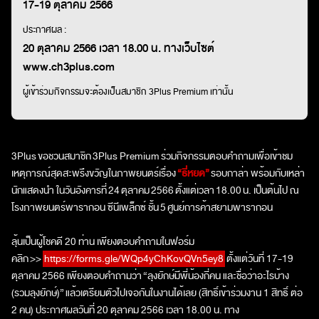
17-19 ตุลาคม 2566
ประกาศผล :
20 ตุลาคม 2566 เวลา 18.00 น. ทางเว็บไซต์
www.ch3plus.com
ผู้เข้าร่วมกิจกรรมจะต้องเป็นสมาชิก 3Plus Premium เท่านั้น
3Plus
ขอชวนสมาชิก
3Plus Premium
ร่วมกิจกรรมตอบคำถามเพื่อเข้าชม
เหตุการณ์สุดสะพรึงขวัญในภาพยนตร์เรื่อง
“
ธี่หยด
”
รอบกาล่า พร้อมกับเหล่า
นักแสดงนำ ในวันอังคารที่
24
ตุลาคม
2566
ตั้งแต่เวลา
18.00
น. เป็นต้นไป ณ
โรงภาพยนตร์พารากอน ซีนีเพล็กซ์ ชั้น
5
ศูนย์การค้าสยามพารากอน
ลุ้นเป็นผู้โชคดี 20 ท่าน เพียงตอบคำถามในฟอร์ม
คลิก
>>
https://forms.gle/WQp
4
yChKovQVn
5
ey
8
ตั้งแต่วันที่ 17-19
ตุลาคม 2566 เพียงตอบคำถามว่า
“
ลุงยักษ์มีพี่น้องกี่คน และชื่อว่าอะไรบ้าง
(รวมลุงยักษ์)
”
แล้วเตรียมตัวไปเจอกันในงานได้เลย (สิทธิ์เข้าร่วมงาน 1 สิทธิ์ ต่อ
2 คน) ประกาศผลวันที่ 20 ตุลาคม 2566 เวลา 18.00 น. ทาง