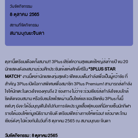
วันจัดกิจกรรม
8 ตุลาคม 2565
สถานที่จัดกิจกรรม
สนามบุณยะจินดา
ตุลานี้เตรียมเดือดทั้งสนาม!! 3
Plus
เสิร์ฟความสุขแมตช์ใหญ่ส่งท้ายปี ขน 20
นักแสดงดังลงสนามร่วมศึกประชันแข้งแห่งศักดิ์ศรีใน
“
3
PLUS STAR
MATCH
”
งานนี้เหล่านักแสดงทุ่มสุดตัว ฟิตแบบเต็มกำลังเพื่อเป็นผู้คว้าชัย ที่
สำคัญ 3
Plus
เปิดโอกาสพิเศษเพื่อสมาชิก 3
Plus Premium!
สามารถส่งกำลัง
ใจให้นักเตะในดวงใจของคุณถึง 2 ช่องทาง ไม่ว่าจะร่วมเชียร์ส่งกำลังใจแบบใกล้
ชิดติดขอบสนาม หรือรับชมไลฟ์สดผ่านเว็บไซต์และแอปลิเคชัน 3
Plus
ทั้งนี้
แฟนๆ ยังจะได้อิ่มบุญฟินใจไปกับการจัดประมูลเสื้อฟุตบอลที่มีลายเซ็นนักกีฬา
รายได้มอบให้แก่มูลนิธิรามาธิบดี เตรียมฟิตร่างกายให้พร้อม! แล้วมาตะโกน
เชียร์ดังๆ ไปด้วยกันในวันที่ 8 ตุลาคม 2565 ณ สนามบุณยะจินดา
วันจัดกิจกรรม
: 8
ตุลาคม
2565