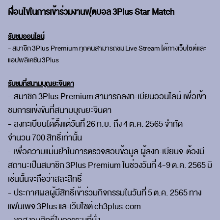
เงื่อนไขในการเข้าร่วมงานฟุตบอล
3Plus Star Match
รับชมออนไลน์
- สมาชิก
3Plus Premium
ทุกคนสามารถชม
Live Stream
ได้ทางเว็บไซต์และ
แอปพลิเคชัน
3Plus
รับชมที่สนามบุณยะจินดา
- สมาชิก
3Plus Premium
สามารถลงทะเบียนออนไลน์ เพื่อเข้า
ชมการแข่งขันที่สนามบุณยะจินดา
- ลงทะเบียนได้ตั้งแต่วันที่
26
ก.ย. ถึง
4
ต.ค.
2565
จำกัด
จำนวน
700
สิทธิ์เท่านั้น
- เพื่อความแม่นยำในการตรวจสอบข้อมูล ผู้ลงทะเบียนจะต้องมี
สถานะเป็นสมาชิก
3Plus Premium
ในช่วงวันที่
4-9
ต.ค.
2565
มิ
เช่นนั้นจะถือว่าสละสิทธิ์
- ประกาศผลผู้มีสิทธิ์เข้าร่วมกิจกรรมในวันที่
5
ต.ค.
2565
ทาง
แฟนเพจ
3Plus
และเว็บไซต์
ch3plus.com