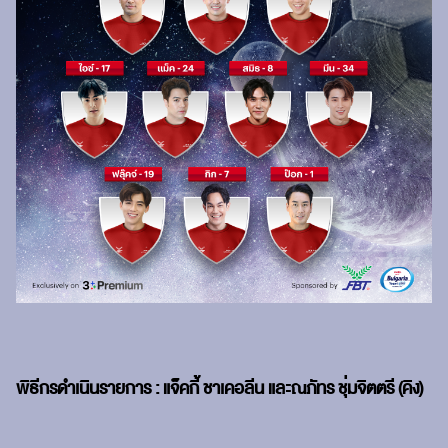
พิธีกรดำเนินรายการ :
แจ็คกี้ ชาเคอลีน และ
ณภัทร ชุ่มจิตตรี (คิง)