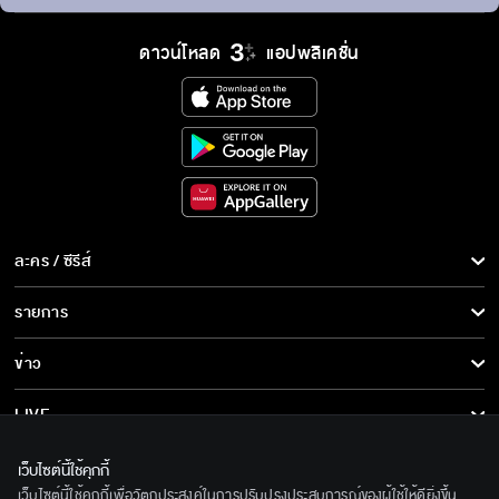
ดาวน์โหลด
แอปพลิเคชั่น
ละคร / ซีรีส์
ละคร/ซีรีส์
รายการ
ซีรีส์นานาชาติ
รายการทั้งหมด
ข่าว
การ์ตูน & เกม
ข่าวทั้งหมด
LIVE
รายการข่าว
ทีวีออนไลน์
เกี่ยวกับเรา
เว็บไซต์นี้ใช้คุกกี้
ข่าวประชาสัมพันธ์
เว็บไซต์นี้ใช้คุกกี้เพื่อวัตถุประสงค์ในการปรับปรุงประสบการณ์ของผู้ใช้ให้ดียิ่งขึ้น