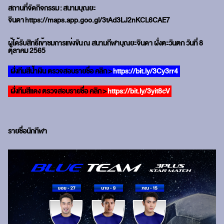
สถานที่จัดกิจกรรม
:
สนามบุณยะ
จินดา
https://maps.app.goo.gl/3tAd3LJ2nKCL6CAE7
ผู้ได้รับสิทธิ์เข้าชมการแข่งขัน
ณ สนามกีฬาบุณยะจินดา ฝั่งตะวันตก วันที่ 8
ตุลาคม 2565
ฝั่งทีมสีน้ำเงิน ตรวจสอบรายชื่อ คลิก
>
https://bit.ly/3Cy3rr4
ฝั่งทีมสีแดง ตรวจสอบรายชื่อ คลิก
>
https://bit.ly/3yit8cV
รายชื่อนักกีฬา