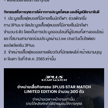
- ขอสงวนสิทธิ์ในการระบุที่นั่ง
กิจกรรมเพื่อการกุศล
รายได้จากการประมูลทั้งหมด มอบให้มูลนิธิรามาธิบดี
1. ประมูลเสื้อฟุตบอลที่มีลายเซ็นนักกีฬา
:
ช่วงพักครึ่ง
ทาง
3Plus
จะจัดประมูลเสื้อฟุตบอลที่มีลายเซ็นนักกีฬา
จำนวน
6
ตัว โดยเป็นการประมูลออนไลน์ที่ผู้รับชมทั้งทางออนไลน์
และที่สนามสามารถร่วมประมูลผ่าน
Live chat
ในเว็บไซต์และ
แอปพลิเคชัน
3Plus
2. จำหน่ายเสื้อฟุตบอลลายเดียวกับที่นักแสดงใส่ หน้าสนามบุญ
ยะจินดา วันที่
8
ต.ค.
2565
เท่านั้น