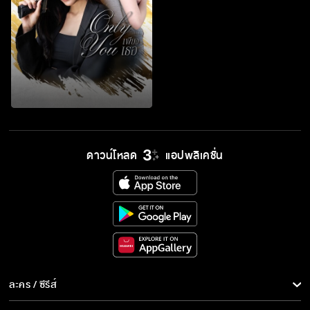
ดาวน์โหลด
แอปพลิเคชั่น
ละคร / ซีรีส์
ละคร/ซีรีส์