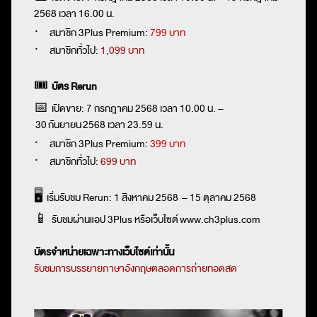
2568 เวลา 16.00 น.
· สมาชิก 3Plus Premium:
799 บาท
· สมาชิกทั่วไป:
1,099 บาท
🎟
บัตร Rerun
📅 เปิดขาย: 7 กรกฎาคม 2568 เวลา 10.00 น. –
30
กันยายน
2568 เวลา 23.59 น.
· สมาชิก 3Plus Premium:
399 บาท
· สมาชิกทั่วไป:
699 บาท
🖥 เริ่มรับชม Rerun: 1 สิงหาคม 2568 – 15 ตุลาคม 2568
📱 รับชมผ่านแอป 3Plus หรือเว็บไซต์
www.ch3plus.com
บัตรจำหน่ายเฉพาะทางเว็บไซต์เท่านั้น
รับชมการบรรยายภาษาอังกฤษตลอดการถ่ายทอดสด