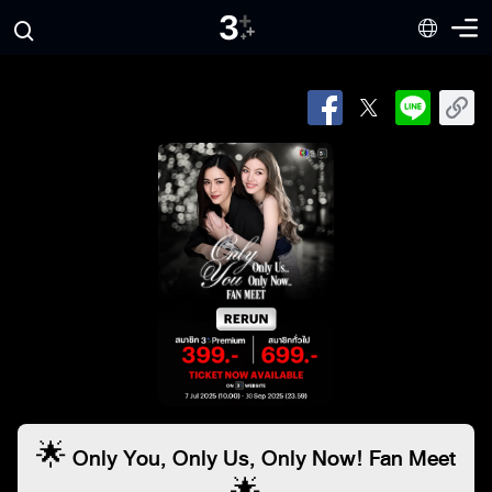
🌟 Only You, Only Us, Only Now! Fan Meet