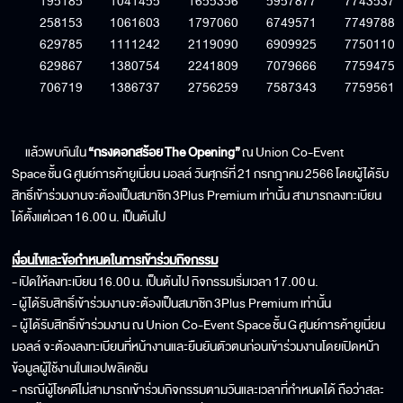
195185
1041455
1655356
5957877
7743537
258153
1061603
1797060
6749571
7749788
629785
1111242
2119090
6909925
7750110
629867
1380754
2241809
7079666
7759475
706719
1386737
2756259
7587343
7759561
แล้วพบกันใน
“กรงดอกสร้อย
The Opening
”
ณ
Union Co-Event
Space
ชั้น
G
ศูนย์การค้ายูเนี่ยน มอลล์ วันศุกร์ที่
21
กรกฎาคม
2566
โดยผู้ได้รับ
สิทธิ์เข้าร่วมงานจะต้องเป็นสมาชิก
3Plus Premium
เท่านั้น สามารถลงทะเบียน
ได้ตั้งแต่เวลา
16.00
น. เป็นต้นไป
เงื่อนไขและข้อกำหนดในการเข้าร่วมกิจกรรม
-
เปิดให้ลงทะเบียน
16.00
น. เป็นต้นไป กิจกรรมเริ่มเวลา
17.00
น.
-
ผู้ได้รับสิทธิ์เข้าร่วมงานจะต้องเป็นสมาชิก
3Plus Premium
เท่านั้น
- ผู้ได้รับสิทธิ์เข้าร่วมงาน ณ
Union Co-Event Space
ชั้น
G
ศูนย์การค้ายูเนี่ยน
มอลล์ จะต้องลงทะเบียนที่หน้างานและยืนยันตัวตนก่อนเข้าร่วมงานโดยเปิดหน้า
ข้อมูลผู้ใช้งานในแอปพลิเคชัน
- กรณีผู้โชคดีไม่สามารถเข้าร่วมกิจกรรมตามวันและเวลาที่กำหนดได้ ถือว่าสละ