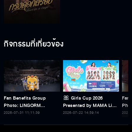
กิจกรรมที่เกี่ยวข้อง
Fan Benefits Group
🎀 Girls Cup 2026
Fan 
Photo: LINGORM
Presented by MAMA Live
Pho
Thailand Fan Meeting
Streaming Ticket 🎀
Thai
2026-07-31 11:11:39
2026-07-22 14:59:14
2026-
Tour @ Phuket
Tou