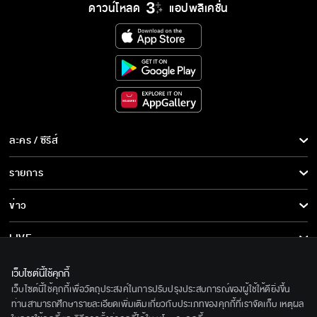
ดาวน์โหลด
แอปพลิเคชั่น
ละคร / ซีรีส์
ละคร/ซีรีส์
รายการ
ซีรีส์นานาชาติ
รายการทั้งหมด
ข่าว
การ์ตูน & เกม
ข่าวทั้งหมด
LIVE
รายการข่าว
ทีวีออนไลน์
เกี่ยวกับเรา
เว็บไซต์นี้ใช้คุกกี้
ข่าวประชาสัมพันธ์
เว็บไซต์นี้ใช้คุกกี้เพื่อวัตถุประสงค์ในการปรับปรุงประสบการณ์ของผู้ใช้ให้ดียิ่งขึ้น
BEC World
ติดตามเราได้ที่
ท่านสามารถศึกษารายละเอียดเพิ่มเติมเกี่ยวกับประเภทของคุกกี้ที่เราจัดเก็บ เหตุผล