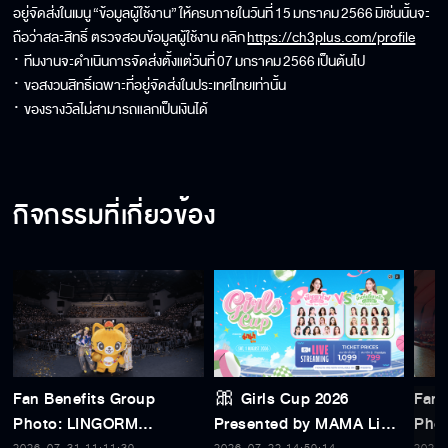
อยู่จัดส่งในเมนู
“
ข้อมูลผู้ใช้งาน
”
ให้ครบภายในวันที่
15
มกราคม
2566
มิเช่นนั้นจะ
ถือว่าสละสิทธิ์ ตรวจสอบข้อมูลผู้ใช้งาน คลิก
https://ch3plus.com/profile
·
ทีมงานจะดำเนินการจัดส่งตั้งแต่วันที่
07
มกราคม
2566
เป็นต้นไป
·
ขอสงวนสิทธิ์เฉพาะที่อยู่จัดส่งในประเทศไทยเท่านั้น
·
ของรางวัลไม่สามารถแลกเป็นเงินได้
กิจกรรมที่เกี่ยวข้อง
Fan Benefits Group
🎀 Girls Cup 2026
Fan 
Photo: LINGORM
Presented by MAMA Live
Pho