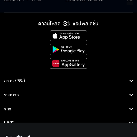
Thailand Fan Meeting
Streaming Ticket 🎀
Thai
2026-07-31 11:11:39
2026-07-22 14:59:14
2026-
Tour @ Phuket
Tou
ดาวน์โหลด
แอปพลิเคชั่น
ละคร / ซีรีส์
ละคร/ซีรีส์
รายการ
ซีรีส์นานาชาติ
รายการทั้งหมด
ข่าว
การ์ตูน & เกม
ข่าวทั้งหมด
LIVE
รายการข่าว
ทีวีออนไลน์