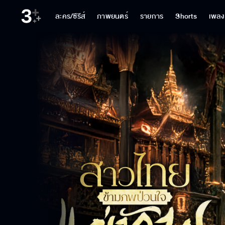
ละคร/ซีรีส์
ภาพยนตร์
รายการ
Shorts
เพลง