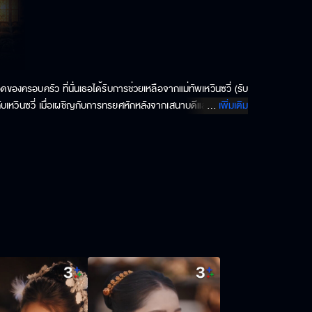
องครอบครัว ที่นั่นเธอได้รับการช่วยเหลือจากแม่ทัพเหวินซวี่ (รับ
กับเหวินซวี่ เมื่อเผชิญกับการทรยศหักหลังจากเสนาบดีและลูกสาวซ้ำ
...
เพิ่มเติม
ย ปรียาจึงเสียสละตัวเองเพื่อช่วยเหวินซวี่ หนึ่งพันปีต่อมา วิญญาณ