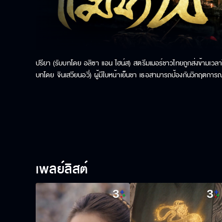
ปรียา (รับบทโดย อลิซา แอน ไฮน์ส) สตรีมเมอร์ชาวไทยถูกส่งข้ามเวลาไป
บทโดย จินเสวียนอวี่) ผู้มีใบหน้าเย็นชา เธอสามารถป้องกันวิกฤตการณ์
แล้วซ้ำเล่า รวมถึงสายตาที่จับจ้องของแคว้นศัตรู ทั้งสองจึงร่วมมือกัน
ของเหวินซวี่ได้มายังยุคปัจจุบัน ทั้งสองได้พบกันอีกครั้งที่วัดอรุณในกร
เพลย์ลิสต์