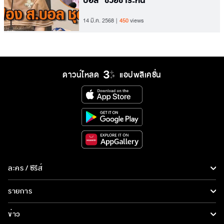
บอล” ช่วยชำระหนี้
14 มี.ค. 2568
450
views
ดาวน์โหลด
แอปพลิเคชั่น
ละคร / ซีรีส์
ละคร/ซีรีส์
รายการ
ซีรีส์นานาชาติ
รายการทั้งหมด
ข่าว