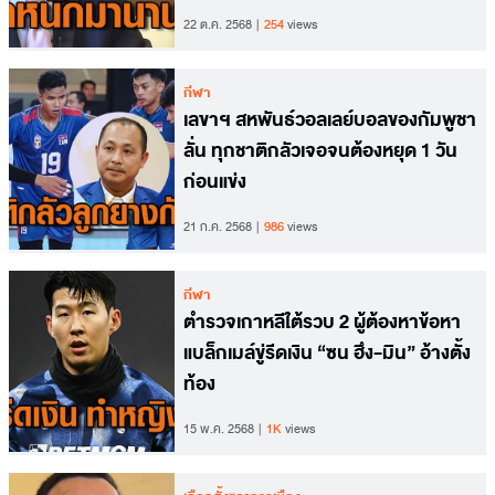
22 ต.ค. 2568
254
views
กีฬา
เลขาฯ สหพันธ์วอลเลย์บอลของกัมพูชา
ลั่น ทุกชาติกลัวเจอจนต้องหยุด 1 วัน
ก่อนแข่ง
21 ก.ค. 2568
986
views
กีฬา
ตำรวจเกาหลีใต้รวบ 2 ผู้ต้องหาข้อหา
แบล็กเมล์ขู่รีดเงิน “ซน ฮึง-มิน” อ้างตั้ง
ท้อง
15 พ.ค. 2568
1K
views