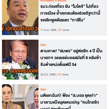
เลือกตั้งและการเมือง
รมว.ท่องเที่ยว ยัน “โมโตจี” ไม่เกี่ยว
การเมือง ย้ำเอกชนต้องช่วยรัฐกว่านี้
ขอเลิกพูดดีลแลก “กาสิโน”
11 เม.ย. 2568
97
views
กีฬา
ตามคาด! “สมพร” อยู่ต่ออีก 4 ปี เป็น
นายกฯ วอลเลย์บอลสมัยที่ 6 หลังเข้า
รับตำแหน่งตั้งแต่ปี 54
26 มี.ค. 2568
57
views
กีฬา
มติเอกฉันท์! ฟ้อง “ส.บอล ชุดเก่า”
มาดามแป้งผุดแคมเปญ “คนไทยรัก