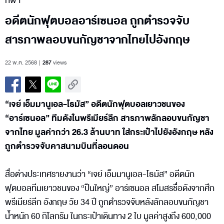
กีฬา
อดีตนักฟุตบอลอาร์เซนอล ถูกตำรวจจับ
สารภาพลอบขนกัญชาจากไทยไปอังกฤษ
22 พ.ค. 2568
287
views
“เจย์ เอ็มมานูเอล-โธมัส” อดีตนักฟุตบอลเยาวชนของ
“อาร์เซนอล” ทีมดังในพรีเมียร์ลีก สารภาพลักลอบขนกัญชา
จากไทย มูลค่ากว่า 26.3 ล้านบาท ใส่กระเป๋าไปยังอังกฤษ หลัง
ถูกตำรวจจับคาสนามบินที่ลอนดอน
สื่อต่างประเทศรายงานว่า “เจย์ เอ็มมานูเอล-โธมัส” อดีตนัก
ฟุตบอลทีมเยาวชนของ “ปืนใหญ่” อาร์เซนอล สโมสรชื่อดังจากศึก
พรีเมียร์ลีก อังกฤษ วัย 34 ปี ถูกตำรวจจับหลังลักลอบขนกัญชา
น้ำหนัก 60 กิโลกรัม ในกระเป๋าเดินทาง 2 ใบ มูลค่าสูงถึง 600,000