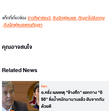
แท็กที่เกี่ยวข้อง
ข่าวกีฬาช่อง3
,
จับนักฟุตบอล
,
กัญชาไปอังกฤษ
,
จับนักฟุตบอลขนกัญชา
คุณอาจสนใจ
Related News
กีฬา
อ.หรั่ง เผยเหตุ “ช้างศึก” แยกทาง “อิ
ชิอิ” ชั่งน้ำหนักมานานแล้ว ยันจากกัน
ด้วยดี