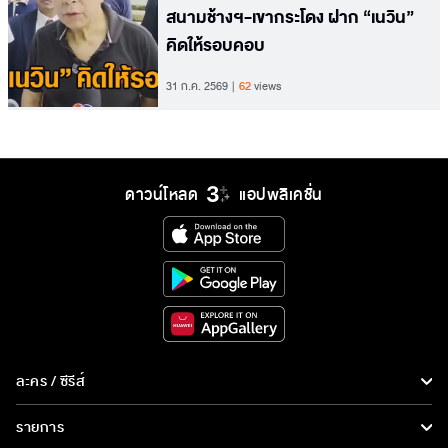
สนามช้างฯ-เขากระโดง ฝาก “เนวิน”
คิดให้รอบคอบ
31 ก.ค. 2569
62
views
ดาวน์โหลด
แอปพลิเคชั่น
ละคร / ซีรีส์
ละคร/ซีรีส์
รายการ