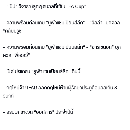
- ”เป็ป“ วิจารณ์ลูกฟุตบอลที่ใช้ใน ”FA Cup”
- ความพร้อมก่อนเกม ”ยูฟ่าแชมเปียนส์ลีก“ - “วิลล่า” บุกดวล
“คลับบรูช”
- ความพร้อมก่อนเกม ”ยูฟ่าแชมเปียนส์ลีก“ - “อาร์เซนอล” บุก
ดวล “พีเอสวี”
- เปิดโปรแกรม ”ยูฟ่าแชมเปียนส์ลีก“ คืนนี้
- กฎใหม่จ้า! IFAB ออกกฎใหม่ห้ามผู้รักษาประตูถือบอลเกิน 8
วินาที
- สรุปผลรางวัล “ออสการ์” ประจำปีนี้