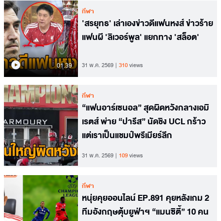
กีฬา
'สรยุทธ' เล่าเองข่าวดีแฟนหงส์ ข่าวร้าย
แฟนผี 'ลิเวอร์พูล' แยกทาง 'สล็อต'
01.39
31 พ.ค. 2569
310
views
กีฬา
“แฟนอาร์เซนอล” สุดผิดหวังกลางเอมิ
เรตส์ พ่าย “ปารีส” นัดชิง UCL กร้าว
แต่เราเป็นแชมป์พรีเมียร์ลีก
31 พ.ค. 2569
109
views
กีฬา
หนุ่ยคุยออนไลน์ EP.891 คุยหลังเกม 2
ทีมอังกฤษตุ้บยูฟ่าฯ “แมนซิตี้” 10 คน