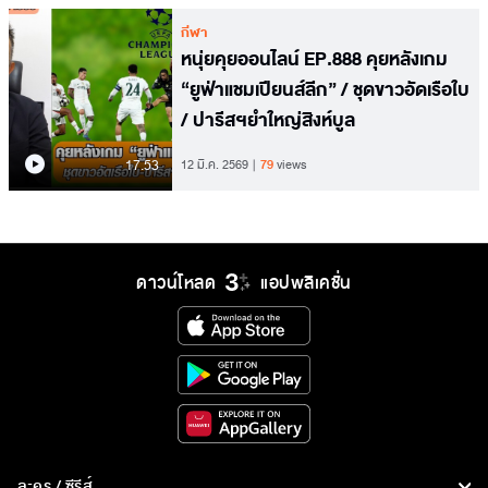
กีฬา
หนุ่ยคุยออนไลน์ EP.888 คุยหลังเกม
“ยูฟ่าแชมเปียนส์ลีก” / ชุดขาวอัดเรือใบ
/ ปารีสฯยำใหญ่สิงห์บูล
17.53
12 มี.ค. 2569
79
views
ดาวน์โหลด
แอปพลิเคชั่น
ละคร / ซีรีส์