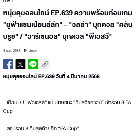
กีฬา
หนุ่ยคุยออนไลน์ EP.639 ความพร้อมก่อนเกม
"ยูฟ่าแชมเปียนส์ลีก" - "วิลล่า" บุกดวล "คลับ
บรูช" / "อาร์เซนอล" บุกดวล "พีเอสวี"
4 มี.ค. 2568
54
views
หนุ่ยคุยออนไลน์ EP.639 วันที่ 4 มีนาคม 2568
- เกือบแย่! “ฟอเรสต์” แม่นโทษชนะ ”อิปสวิชทาวน์“ เข้ารอบ 8 FA
Cup
- สรุปรอบ 8 ทีมสุดท้ายศึก “FA Cup”