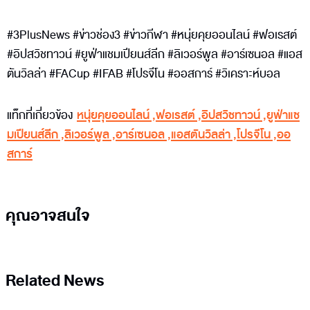
#3PlusNews #ข่าวช่อง3 #ข่าวกีฬา #หนุ่ยคุยออนไลน์ #ฟอเรสต์
#อิปสวิชทาวน์ #ยูฟ่าแชมเปียนส์ลีก #ลิเวอร์พูล #อาร์เซนอล #แอส
ตันวิลล่า #FACup #IFAB #โปรจีโน #ออสการ์ #วิเคราะห์บอล
แท็กที่เกี่ยวข้อง
หนุ่ยคุยออนไลน์
,
ฟอเรสต์
,
อิปสวิชทาวน์
,
ยูฟ่าแช
มเปียนส์ลีก
,
ลิเวอร์พูล
,
อาร์เซนอล
,
แอสตันวิลล่า
,
โปรจีโน
,
ออ
สการ์
คุณอาจสนใจ
Related News