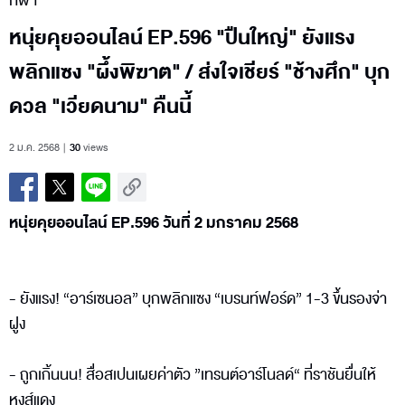
กีฬา
หนุ่ยคุยออนไลน์ EP.596 "ปืนใหญ่" ยังแรง
พลิกแซง "ผึ้งพิฆาต" / ส่งใจเชียร์ "ช้างศึก" บุก
ดวล "เวียดนาม" คืนนี้
2 ม.ค. 2568
30
views
หนุ่ยคุยออนไลน์ EP.596 วันที่ 2 มกราคม 2568
- ยังแรง! “อาร์เซนอล” บุกพลิกแซง “เบรนท์ฟอร์ด” 1-3 ขึ้นรองจ่า
ฝูง
- ถูกเกิ้นนน! สื่อสเปนเผยค่าตัว ”เทรนต์อาร์โนลด์“ ที่ราชันยื่นให้
หงส์แดง