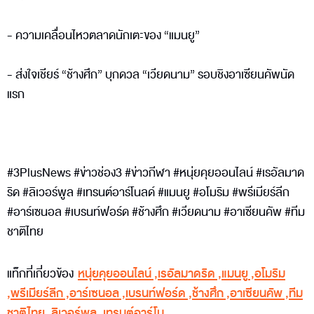
- ความเคลื่อนไหวตลาดนักเตะของ “แมนยู”
- ส่งใจเชียร์ “ช้างศึก” บุกดวล “เวียดนาม” รอบชิงอาเซียนคัพนัด
แรก
#3PlusNews #ข่าวช่อง3 #ข่าวกีฬา #หนุ่ยคุยออนไลน์ #เรอัลมาด
ริด #ลิเวอร์พูล #เทรนต์อาร์โนลด์ #แมนยู #อโมริม #พรีเมียร์ลีก
#อาร์เซนอล #เบรนท์ฟอร์ด #ช้างศึก #เวียดนาม #อาเซียนคัพ #ทีม
ชาติไทย
แท็กที่เกี่ยวข้อง
หนุ่ยคุยออนไลน์
,
เรอัลมาดริด
,
แมนยู
,
อโมริม
,
พรีเมียร์ลีก
,
อาร์เซนอล
,
เบรนท์ฟอร์ด
,
ช้างศึก
,
อาเซียนคัพ
,
ทีม
ชาติไทย
,
ลิเวอร์พูล
,
เทรนต์อาร์โน