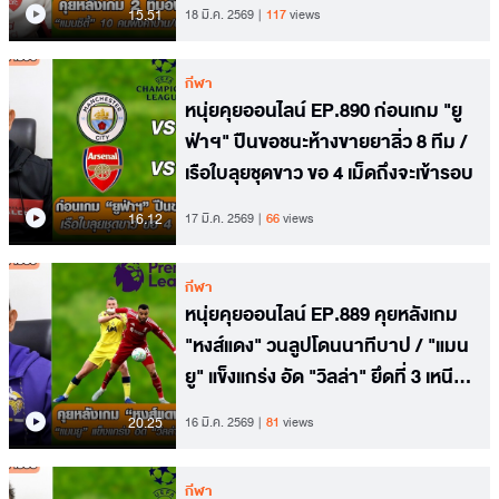
15.51
18 มี.ค. 2569
117
views
กีฬา
หนุ่ยคุยออนไลน์ EP.890 ก่อนเกม "ยู
ฟ่าฯ" ปืนขอชนะห้างขายยาลิ่ว 8 ทีม /
เรือใบลุยชุดขาว ขอ 4 เม็ดถึงจะเข้ารอบ
16.12
17 มี.ค. 2569
66
views
กีฬา
หนุ่ยคุยออนไลน์ EP.889 คุยหลังเกม
"หงส์แดง" วนลูปโดนนาทีบาป / "แมน
ยู" แข็งแกร่ง อัด "วิลล่า" ยึดที่ 3 เหนียว
แน่น
20.25
16 มี.ค. 2569
81
views
กีฬา