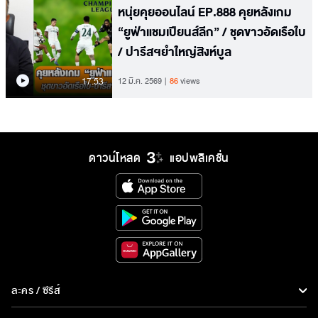
หนุ่ยคุยออนไลน์ EP.888 คุยหลังเกม
“ยูฟ่าแชมเปียนส์ลีก” / ชุดขาวอัดเรือใบ
/ ปารีสฯยำใหญ่สิงห์บูล
17.53
12 มี.ค. 2569
86
views
ดาวน์โหลด
แอปพลิเคชั่น
ละคร / ซีรีส์
ละคร/ซีรีส์