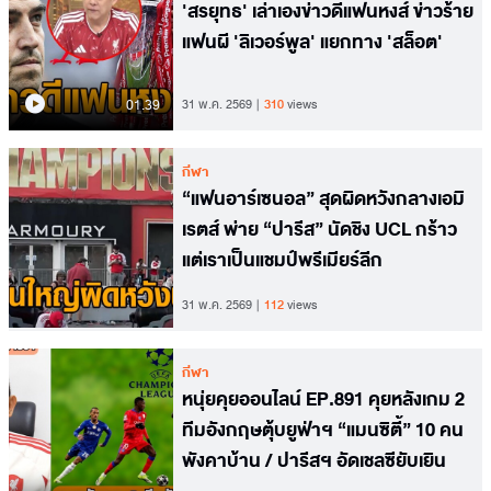
'สรยุทธ' เล่าเองข่าวดีแฟนหงส์ ข่าวร้าย
แฟนผี 'ลิเวอร์พูล' แยกทาง 'สล็อต'
01.39
31 พ.ค. 2569
310
views
กีฬา
“แฟนอาร์เซนอล” สุดผิดหวังกลางเอมิ
เรตส์ พ่าย “ปารีส” นัดชิง UCL กร้าว
แต่เราเป็นแชมป์พรีเมียร์ลีก
31 พ.ค. 2569
112
views
กีฬา
หนุ่ยคุยออนไลน์ EP.891 คุยหลังเกม 2
ทีมอังกฤษตุ้บยูฟ่าฯ “แมนซิตี้” 10 คน
พังคาบ้าน / ปารีสฯ อัดเชลซียับเยิน