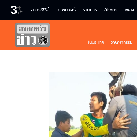
ละคร/ซีรีส์
ภาพยนตร์
รายการ
Shorts
เพลง
ในประเทศ
อาชญากรรม