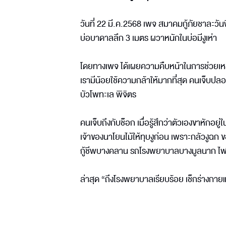
วันที่ 22 มี.ค.2568 เพจ สมาคมกู้ภัยชาละว
บ่อบาดาลลึก 3 เมตร ผวาหนักในบ่อมีงูเห่า
โดยทางเพจ ได้เผยความคืบหน้าในการช่วยเหลือ
เรามีน้อยใช้ความกล้าให้มากที่สุด คนเจ็บป
บัวโพทะเล พิจิตร
คนเจ็บถึงกับช็อก เมื่อรู้สึกว่าตัวเองขาหักอยู่ใน
เจ้าของนาโยนไม้ให้ทุบงูก่อน เพราะกลัวงูฉก ข
กู้ชีพบางคลาน รถโรงพยาบาลบางมูลนาก ไฟ
ล่าสุด “ถึงโรงพยาบาลเรียบร้อย เช็กร่างกายแล้ว