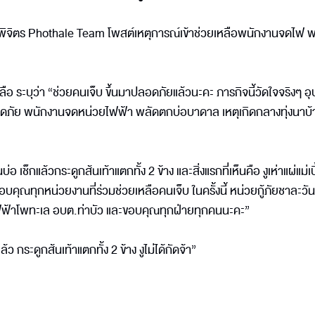
ันพิจิตร Phothale Team โพสต์เหตุการณ์เข้าช่วยเหลือพนักงานจดไฟ 
 ระบุว่า “ช่วยคนเจ็บ ขึ้นมาปลอดภัยแล้วนะคะ ภารกิจนี้วัดใจจริงๆ อ
ลอดภัย พนักงานจดหน่วยไฟฟ้า พลัดตกบ่อบาดาล เหตุเกิดกลางทุ่งนาบ้
บ่อ เช็กแล้วกระดูกส้นเท้าแตกทั้ง 2 ข้าง และสิ่งแรกที่เห็นคือ งูเห่าแผ่แม่เบี
อบคุณทุกหน่วยงานที่ร่วมช่วยเหลือคนเจ็บ ในครั้งนี้ หน่วยกู้ภัยชาละวั
ฟ้าโพทะเล อบต.ท่าบัว และขอบคุณทุกฝ่ายทุกคนนะคะ”
 กระดูกส้นเท้าแตกทั้ง 2 ข้าง งูไม่ได้กัดจ้า”