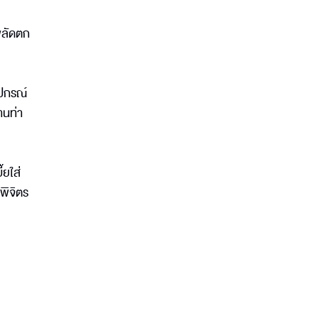
พลัดตก
ุปกรณ์
านท่า
้ยใส่
นพิจิตร