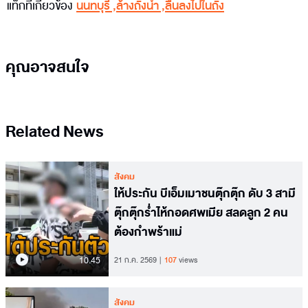
แท็กที่เกี่ยวข้อง
นนทบุรี
,
ล้างถังน้ำ
,
ลื่นลงไปในถัง
คุณอาจสนใจ
Related News
สังคม
ให้ประกัน บีเอ็มเมาชนตุ๊กตุ๊ก ดับ 3 สามี
ตุ๊กตุ๊กร่ำไห้กอดศพเมีย สลดลูก 2 คน
ต้องกำพร้าแม่
10.45
21 ก.ค. 2569
107
views
สังคม