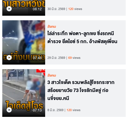
08.12
30 มิ.ย. 2569
120
views
สังคม
ไล่ล่าระทึก พ่อตา-ลูกเขย ซิ่งรถหนี
ตำรวจ ยึดไอซ์ 5 กก. อ้างพัสดุเพื่อน
07.48
29 มิ.ย. 2569
69
views
สังคม
3 สาวใจเด็ด รวมพลังสู้โจรกระชาก
สร้อยยายวัย 73 โจรชักมีดขู่ ก่อ
นขี่จยย.หนี
07.13
8 มิ.ย. 2569
120
views