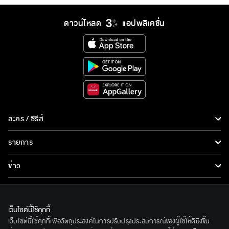
ดาวน์โหลด
แอปพลิเคชั่น
ละคร / ซีรีส์
ละคร/ซีรีส์
รายการ
ซีรีส์นานาชาติ
รายการทั้งหมด
ข่าว
การ์ตูน & เกม
ข่าวทั้งหมด
LIVE
รายการข่าว
ทีวีออนไลน์
เว็บไซต์นี้ใช้คุกกี้
เกี่ยวกับเรา
เว็บไซต์นี้ใช้คุกกี้เพื่อวัตถุประสงค์ในการปรับปรุงประสบการณ์ของผู้ใช้ให้ดียิ่งขึ้น
ข่าวประชาสัมพันธ์
BEC World