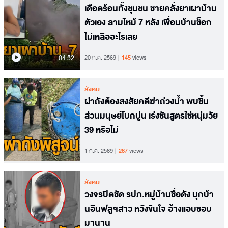
เดือดร้อนทั้งชุมชน ชายคลั่งยาเผาบ้าน
ตัวเอง ลามไหม้ 7 หลัง เพื่อนบ้านช็อก
ไม่เหลืออะไรเลย
04.52
20 ก.ค. 2569
145
views
สังคม
ผ่าถังต้องสงสัยคดีฆ่าถ่วงน้ำ พบชิ้น
ส่วนมนุษย์โบกปูน เร่งชันสูตรใช่หนุ่มวัย
39 หรือไม่
1 ก.ค. 2569
267
views
สังคม
วงจรปิดชัด รปภ.หมู่บ้านชื่อดัง บุกบ้า
นอินฟลูฯสาว หวังขืนใจ อ้างแอบชอบ
มานาน