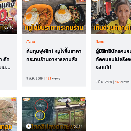
02.16
สังคม
สังคม
ต้นทุนพุ่งอีก! หมูไข่ขึ้นราคา
ผู้มีสิทธิบัตรคนจ
ท ตัก
กระทบร้านอาหารตามสั่ง
คัดคนจนไม่จริง
วยเมนู
ระบบไป
9 มิ.ย. 2569
121
views
2 มิ.ย. 2569
163
views
03.11