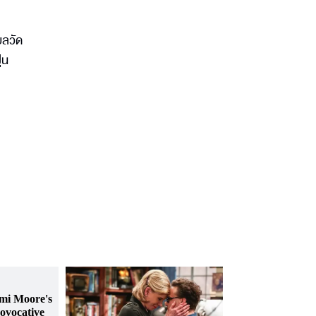
บลวัด
่น