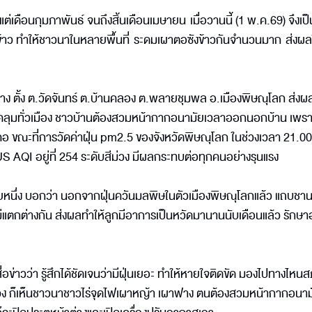
่เดือนกุมภาพันธ์ จนถึงสิ้นเดือนเมษายน เมื่อวานนี้ (1 พ.ค.69) จึงเป็
งข้าว ทำให้ชาวนาในหลายพื้นที่ ระดมเผาตอซังข้าวกันจำนวนมาก ส่งผลใ
้าง ตั้ง ต.วัดจันทร์ ต.บ้านคลอง ต.พลายชุมพล อ.เมืองพิษณุโลก ส่งผล
่นปกคลุมทั่วเมือง ชาวบ้านต้องสวมหน้ากากอนามัยเวลาออกนอกบ้าน เพร
 ขณะที่การวัดค่าฝุ่น pm2.5 ของจังหวัดพิษณุโลก ในช่วงเวลา 21.0
า US AQI อยู่ที่ 254 ระดับสีม่วง มีผลกระทบต่อทุกคนอย่างรุนแรง
หนึ่ง บอกว่า นอกจากฝุ่นควันมลพิษในตัวเมืองพิษณุโลกแล้ว แถบชาน
ตกต่างกัน ส่งผลทำให้ลูกมีอาการเป็นหวัดมานานนับเดือนแล้ว รักษาอ
่อข่าวว่า รู้สึกได้ชัดเจนว่ามีฝุ่นเยอะ ทำให้หายใจติดขัด มองไปทางไห
ม่วง ก็เห็นชาวนาชาวไร่จุดไฟเผาหญ้า เผาฟาง ตนต้องสวมหน้ากากอนาม