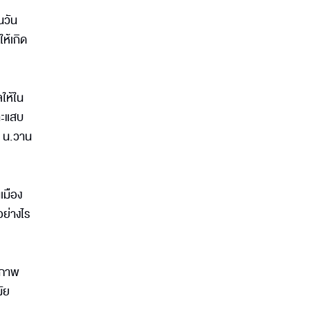
นวัน
ห้เกิด
ให้ใน
าะแสบ
0 น.วาน
เมือง
ย่างไร
นสภาพ
ัย