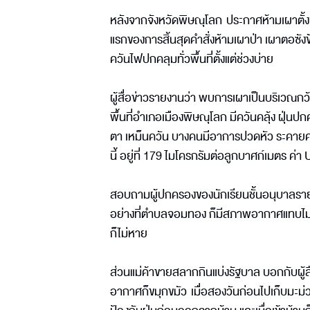
หลังจากจังหวัดพิษณุโลก ประกาศห้ามเผาตั้งแต
แรกของการสิ้นสุดคำสั่งห้ามเผาป่า เผาตอซั
ควันไฟปกคลุมทั่วพื้นที่ตั้งแต่ช่วงบ่าย
ผู้สื่อข่าวรายงานว่า พบการเผาเป็นบริเวณกว
พื้นที่อำเภอเมืองพิษณุโลก มีควันคลุ้ง ฝุ
ตา เหม็นควัน บางคนมีอาการปวดหัว ระคายคอ
นี้ อยู่ที่ 179 ไมโครกรัมต่อลูกบาศก์เมตร ค่
สอบถามผู้ปกครองของนักเรียนชั้นอนุบาลราย
อย่างที่ตำบลจอมทอง ก็มีสภาพอากาศแทบไม่แ
ก็ไม่หาย
ส่วนแม่ค้าขายสลากกินแบ่งรัฐบาล บอกกับผู้สื
อากาศก็ขมุกขมัว เมื่อสองวันก่อนไปเก็บมะ