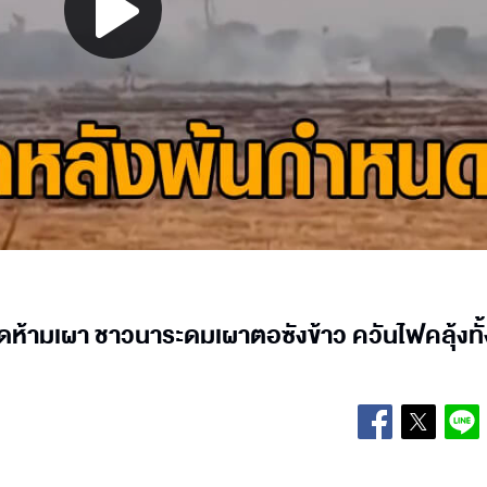
Play
Video
ุดห้ามเผา ชาวนาระดมเผาตอซังข้าว ควันไฟคลุ้งทั้