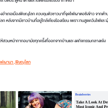
ก็จะปิดประตูหน้าต่างและเปิดเครื่องปรับอากาศเอา
กครองอำเภอเมืองพิษณุโลก ควบคุมตัวชาวนาที่จุดไฟเผาตอซังข้าว จากตำ
ุโลก หลังจากมีชาวบ้านที่อยู่ใกล้เคียงร้องเรียน เพราะทนสูดควันไฟและฝุ
ชนให้สวมหน้ากากอนามัยทุกครั้งที่ออกจากบ้านและงดกิจกรรมกลางแจ้ง
ไฟเผานา
,
พิษณุโลก