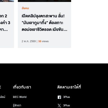
สังคม
อก 2
เปิดคลิปลุงตกสะพาน ลั่น!
องคำ 3
"มันเอากูมาทิ้ง" ต้องเกาะ
หา
ตอม่อเอาชีวิตรอด เมียขับ
รถออกไม่ช่วย
2 พ.ค. 2569
98
views
E
เกี่ยวกับเรา
ติดตามเราได้ที่
นไลน์
BEC World
3Plus
รู้จักเรา
3Plus