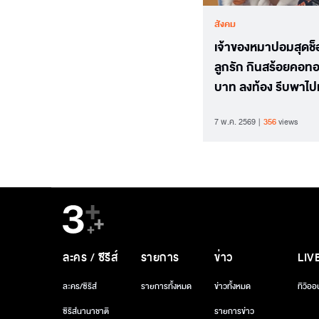
สังคม
เจ้าของหมาปอมสุดช็
ลูกรัก กินสร้อยคอท
บาท ลงท้อง รีบพาไป
สัตวแพทย์ผ่าตัด
7 พ.ค. 2569
356
views
ละคร / ซีรีส์
รายการ
ข่าว
LIV
ละคร/ซีรีส์
รายการทั้งหมด
ข่าวทั้งหมด
ทีวีออ
ซีรีส์นานาชาติ
รายการข่าว