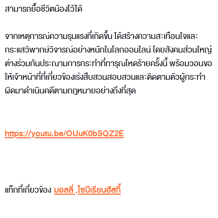
สามารถยื้อชีวิตน้องไว้ได้
จากเหตุการณ์ความรุนแรงที่เกิดขึ้น ได้สร้างความสะเทือนใจและ
กระแสวิพากษ์วิจารณ์อย่างหนักในโลกออนไลน์ โดยสังคมส่วนใหญ่
ต่างร่วมกันประณามการกระทำที่ทารุณโหดร้ายครั้งนี้ พร้อมวอนขอ
ให้เจ้าหน้าที่ที่เกี่ยวข้องเร่งสืบสวนสอบสวนและติดตามตัวผู้กระทำ
ผิดมาดำเนินคดีตามกฎหมายอย่างถึงที่สุด
https://youtu.be/OUuK0bSQZ2E
แท็กที่เกี่ยวข้อง
มอลลี่
,
ไซบีเรียนฮัสกี้