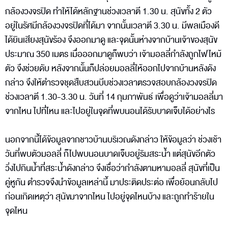
กล้องวงจรปิด ทำให้ได้หลักฐานช่วงเวลาตี 1.30 น. สุนัขทั้ง 2 ตัว
อยู่ในรัศมีกล้องวงจรปิดที่ได้มา จากนั้นเวลาตี 3.30 น. มีพลเมืองดี
ได้ยินเสียงสุนัขร้อง จึงออกมาดู และจุดนั้นห่างจากบ้านเจ้าของสุนัข
ประมาณ 350 เมตร เมื่อออกมาดูก็พบว่า เจ้ามอลลี่กำลังถูกไฟไหม้
ตัว จึงช่วยดับ หลังจากนั้นก็ปล่อยมอลลี่ให้ออกไปจากบ้านหลังดัง
กล่าว จึงให้ตำรวจชุดสืบสวนบีบช่วงเวลาตรวจสอบกล้องวงจรปิด
ช่วงเวลาตี 1.30-3.30 น. วันที่ 14 กุมภาพันธ์ เพื่อดูว่าเจ้ามอลลี่มา
จากไหน ไปที่ไหน และไปอยู่ในจุดที่พบนอนได้รับบาดเจ็บได้อย่างไร
นอกจากนี้ได้ข้อมูลจากชาวบ้านบริเวณดังกล่าว ให้ข้อมูลว่า ช่วงเช้า
วันที่พบตัวมอลลี่ ก็ไปพบนอนบาดเจ็บอยู่ริมสระน้ำ แต่สุนัขอีกตัว
วิ่งไปกินน้ำที่สระน้ำดังกล่าว จึงเชื่อว่ากำลังตามหามอลลี่ สุนัขที่เป็น
คู่หูกัน ตำรวจจึงนำข้อมูลเหล่านี้ มาประติดประต่อ เพื่อย้อนกลับไป
ก่อนเกิดเหตุว่า สุนัขมาจากไหน ไปอยู่จุดไหนบ้าง และถูกทำร้ายใน
จุดไหน