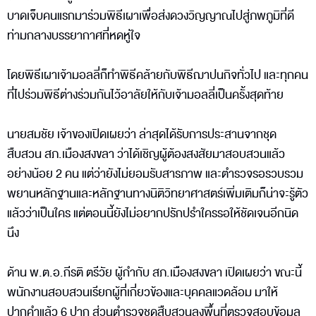
บาดเจ็บคนแรกมาร่วมพิธีเผาเพื่อส่งดวงวิญญาณไปสู่ภพภูมิที่ดี
ท่ามกลางบรรยากาศที่หดหู่ใจ
โดยพิธีเผาเจ้ามอลลี่ก็ทำพิธีคล้ายกับพิธีฌาปนกิจทั่วไป และทุกคน
ที่ไปร่วมพิธีต่างร่วมกันไว้อาลัยให้กับเจ้ามอลลี่เป็นครั้งสุดท้าย
นายสมชัย เจ้าของเปิดเผยว่า ล่าสุดได้รับการประสานจากชุด
สืบสวน สภ.เมืองสงขลา ว่าได้เชิญผู้ต้องสงสัยมาสอบสวนแล้ว
อย่างน้อย 2 คน แต่ว่ายังไม่ยอมรับสารภาพ และตำรวจรอรวบรวม
พยานหลักฐานและหลักฐานทางนิติวิทยาศาสตร์เพิ่มเติมก็น่าจะรู้ตัว
แล้วว่าเป็นใคร แต่ตอนนี้ยังไม่อยากปรักปรำใครรอให้ชัดเจนอีกนิด
นึง
ด้าน พ.ต.อ.กีรติ ตรีวัย ผู้กำกับ สภ.เมืองสงขลา เปิดเผยว่า ขณะนี้
พนักงานสอบสวนเรียกผู้ที่เกี่ยวข้องและบุคคลแวดล้อม มาให้
ปากคำแล้ว 6 ปาก ส่วนตำรวจชุดสืบสวนลงพื้นที่ตรวจสอบข้อมูล