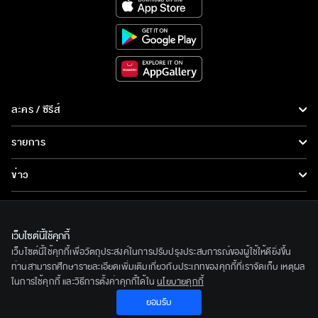
ละคร / ซีรีส์
ละคร/ซีรีส์
รายการ
ซีรีส์นานาชาติ
รายการทั้งหมด
ข่าว
การ์ตูน & เกม
ข่าวทั้งหมด
LIVE
รายการข่าว
ทีวีออนไลน์
เว็บไซต์นี้ใช้คุกกี้
เกี่ยวกับเรา
เว็บไซต์นี้ใช้คุกกี้เพื่อวัตถุประสงค์ในการปรับปรุงประสบการณ์ของผู้ใช้ให้ดียิ่งขึ้น
ข่าวประชาสัมพันธ์
BEC World
ท่านสามารถศึกษารายละเอียดเพิ่มเติมเกี่ยวกับประเภทของคุกกี้ที่เราจัดเก็บ เหตุผล
ติดตามเราได้ที่
ในการใช้คุกกี้ และวิธีการตั้งค่าคุกกี้ได้ใน
นโยบายคุกกี้
รู้จักเรา
ยอมรับ
© 2020 Bangkok Entertainment Co.,Ltd. All Rights Reserved.