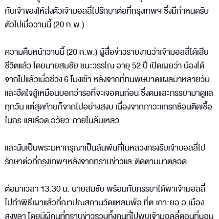
กับเจ้าของให้ส่งตัวเจ้ามอลลี่ไปรักษาต่อที่กรุงเทพฯ ซึ่งมีกำหนดรับ
ตัวไปเมื่อวานนี้ (20 ก.พ.)
ความคืบหน้าวานนี้ (20 ก.พ.) ผู้สื่อข่าวรายงานว่าเจ้ามอลลี่ได้เสีย
ชีวิตแล้ว โดยนายสมชัย ชนะวรรโณ อายุ 52 ปี เปิดเผยว่า น้องได้
จากไปแล้วเมื่อช่วง 6 โมงเช้า หลังจากที่ทนพิษบาดแผลมาหลายวัน
และฮึดใจสู้เหมือนบอกว่ารอที่จะเจอตนก่อน ซึ่งตนและภรรยามาดูแล
ทุกวัน แต่สุดท้ายก็จากไปอย่างสงบ เนื่องจากภาวะแทรกซ้อนติดเชื้อ
ในกระแสเลือด อวัยวะภายในล้มเหลว
และนับเป็นพระมหากรุณาเป็นล้นพ้นที่ในหลวงทรงรับเจ้าบอลลี่ไป
รักษาต่อที่กรุงเทพฯหลังจากทราบข่าวและติดตามมาตลอด
ต่อมาเวลา 13.30 น. นายสมชัย พร้อมกับภรรยาได้พาเจ้ามอลลี่
ไปทำพิธีเผาแล้วที่ฌาปณสถานวัดแหลมพ้อ ที่ต.เกาะยอ อ.เมือง
สงขลา โดยมีผู้คนที่ทราบข่าวรวมทั้งคนที่ไปพบเจ้ามอลลี่ตอนที่นอน