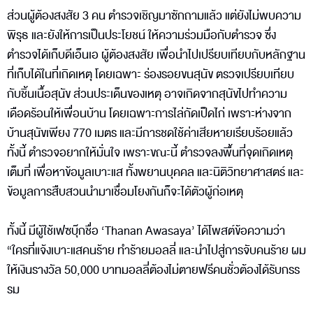
ส่วนผู้ต้องสงสัย 3 คน ตำรวจเชิญมาซักถามแล้ว แต่ยังไม่พบความ
พิรุธ และยังให้การเป็นประโยชน์ ให้ความร่วมมือกับตำรวจ ซึ่ง
ตำรวจได้เก็บดีเอ็นเอ ผู้ต้องสงสัย เพื่อนำไปเปรียบเทียบกับหลักฐาน
ที่เก็บได้ในที่เกิดเหตุ โดยเฉพาะ ร่องรอยขนสุนัข ตรวจเปรียบเทียบ
กับชิ้นเนื้อสุนัข ส่วนประเด็นของเหตุ อาจเกิดจากสุนัขไปทำความ
เดือดร้อนให้เพื่อนบ้าน โดยเฉพาะการไล่กัดเป็ดไก่ เพราะห่างจาก
บ้านสุนัขเพียง 770 เมตร และมีการชดใช้ค่าเสียหายเรียบร้อยแล้ว
ทั้งนี้ ตำรวจอยากให้มั่นใจ เพราะขณะนี้ ตำรวจลงพื้นที่จุดเกิดเหตุ
เต็มที่ เพื่อหาข้อมูลเบาะแส ทั้งพยานบุคคล และนิติวิทยาศาสตร์ และ
ข้อมูลการสืบสวนนำมาเชื่อมโยงกันก็จะได้ตัวผู้ก่อเหตุ
ทั้งนี้ มีผู้ใช้เฟซบุ๊กชื่อ ‘Thanan Awasaya’ ได้โพสต์ข้อความว่า
“ใครที่แจ้งเบาะแสคนร้าย ทำร้ายมอลลี่ และนำไปสู่การจับคนร้าย ผม
ให้เงินรางวัล 50,000 บาทมอลลี่ต้องไม่ตายฟรีคนชั่วต้องได้รับกรร
รม