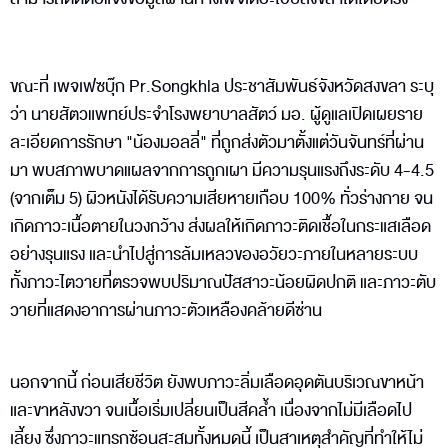
ขณะที่ เพจเฟซบุ๊ก Pr.Songkhla ประชาสัมพันธ์จังหวัดสงขลา ระบุ
ว่า นายสัตวแพทย์ประจำโรงพยาบาลสัตว์ มอ. ผู้ดูแลเปิดเผยราย
ละเอียดการรักษา "น้องมอลลี่" ที่ถูกส่งตัวมาตั้งแต่วันจันทร์ที่ผ่าน
มา พบสภาพบาดแผลจากการถูกเผา มีความรุนแรงถึงระดับ 4-4.5
(จากเต็ม 5) ผิวหนังได้รับความเสียหายเกือบ 100% ทั่วร่างกาย จน
เกิดภาวะเนื้อตายในวงกว้าง ส่งผลให้เกิดภาวะติดเชื้อในกระแสเลือด
อย่างรุนแรง และนำไปสู่การล้มเหลวของอวัยวะภายในหลายระบบ
ทั้งภาวะไตวายที่ตรวจพบปริมาณปัสสาวะน้อยผิดปกติ และภาวะตับ
วายที่แสดงอาการผ่านภาวะตัวเหลืองคล้ายดีซ่าน
นอกจากนี้ ก่อนเสียชีวิต ยังพบภาวะลิ่มเลือดอุดตันบริเวณขาหน้า
และขาหลังขวา จนเนื้อเริ่มเปลี่ยนเป็นสีคล้ำ เนื่องจากไม่มีเลือดไป
เลี้ยง ซึ่งภาวะแทรกซ้อนสะสมทั้งหมดนี้ เป็นสาเหตุสำคัญที่ทำให้ไม่