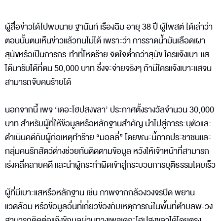
ผู้สื่อข่าวได้ไปพบนาย ฐานันท์ เรืองฉิม อายุ 38 ปี ผู้โพสต์ ได้เล่าว่า
ตอนนั้นตนเห็นข่าวแล้วทนไม่ได้ เพราะว่า การราดน้ำมันเลือดเผา
สุนัขหรือเป็นการกระทำที่โหดร้าย จิตใจต่ำกว่าสุนัข ใครแจ้งเบาะแส
ได้มารับได้ที่ตน 50,000 บาท ซึ่งจะจ่ายจริงๆ ถ้ามีใครแจ้งเบาะแสจน
สามารถจับคนร้ายได้
นอกจากนี้ เพจ ‘เดอะโฮปสงขลา’ ประกาศตั้งรางวัลจำนวน 30,000
บาท สำหรับผู้ที่ให้ข้อมูลหรือหลักฐานสำคัญ นำไปสู่การระบุตัวและ
ดำเนินคดีกับผู้ก่อเหตุทำร้าย “มอลลี่” โดยขณะนี้ภาคประชาชนและ
กลุ่มคนรักสัตว์ต่างช่วยกันติดตามข้อมูล หวังให้เจ้าหน้าที่สามารถ
เร่งคลี่คลายคดี และนำผู้กระทำผิดเข้าสู่กระบวนการยุติธรรมโดยเร็ว
ผู้ที่มีเบาะแสหรือหลักฐาน เช่น ภาพจากกล้องวงจรปิด พยาน
แวดล้อม หรือข้อมูลอื่นที่เกี่ยวข้องกับเหตุการณ์ในพื้นที่ตำบลพะวง
สามารถติดต่อแจ้งข้อมูลผ่านทางเพจเดอะโฮปสงขลาได้โดยตรง