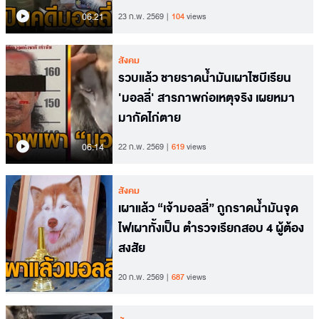
06.21
23 ก.พ. 2569
104
views
สังคม
รวบแล้ว ชายราดน้ำมันเผาไซบีเรียน
'มอลลี่' สารภาพก่อเหตุจริง เผยหมา
มากัดไก่ตาย
06.14
22 ก.พ. 2569
619
views
สังคม
เผาแล้ว “เจ้ามอลลี่” ถูกราดน้ำมันจุด
ไฟเผาทั้งเป็น ตำรวจเรียกสอบ 4 ผู้ต้อง
สงสัย
20 ก.พ. 2569
687
views