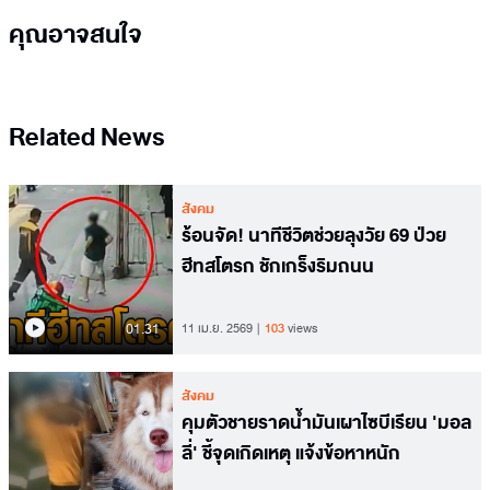
คุณอาจสนใจ
Related News
สังคม
ร้อนจัด! นาทีชีวิตช่วยลุงวัย 69 ป่วย
ฮีทสโตรก ชักเกร็งริมถนน
01.31
11 เม.ย. 2569
103
views
สังคม
คุมตัวชายราดน้ำมันเผาไซบีเรียน 'มอล
ลี่' ชี้จุดเกิดเหตุ แจ้งข้อหาหนัก