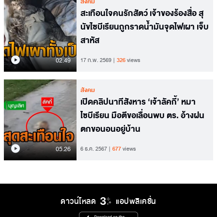
สังคม
สะเทือนใจคนรักสัตว์ เจ้าของร้องสื่อ สุ
นัขไซบีเรียนถูกราดน้ำมันจุดไฟเผา เจ็บ
สาหัส
02.49
17 ก.พ. 2569
326
views
สังคม
เปิดคลิปนาทีสังหาร ‘เจ้าลัคกี้’ หมา
ไซบีเรียน มือตีขอเลื่อนพบ ตร. อ้างฝน
ตกขอนอนอยู่บ้าน
05.26
6 ธ.ค. 2567
677
views
ดาวน์โหลด
แอปพลิเคชั่น