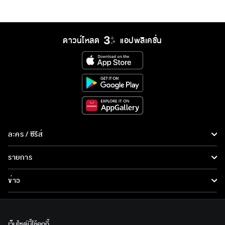
ดาวน์โหลด
แอปพลิเคชั่น
ละคร / ซีรีส์
ละคร/ซีรีส์
รายการ
ซีรีส์นานาชาติ
รายการทั้งหมด
ข่าว
การ์ตูน & เกม
ข่าวทั้งหมด
LIVE
รายการข่าว
ทีวีออนไลน์
เว็บไซต์นี้ใช้คุกกี้