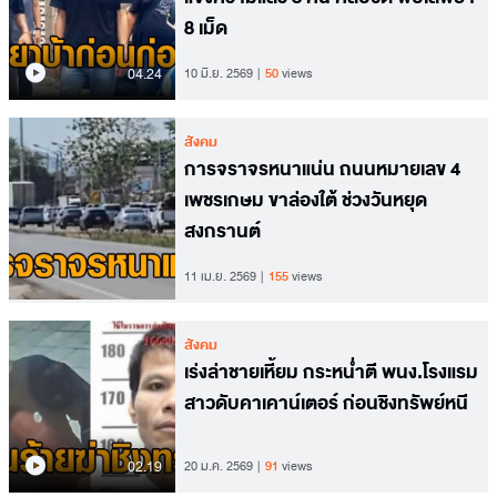
8 เม็ด
04.24
10 มิ.ย. 2569
50
views
สังคม
การจราจรหนาแน่น ถนนหมายเลข 4
เพชรเกษม ขาล่องใต้ ช่วงวันหยุด
สงกรานต์
11 เม.ย. 2569
155
views
สังคม
เร่งล่าชายเหี้ยม กระหน่ำตี พนง.โรงแรม
สาวดับคาเคาน์เตอร์ ก่อนชิงทรัพย์หนี
02.19
20 ม.ค. 2569
91
views