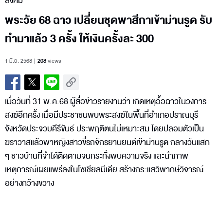
สังคม
พระวัย 68 ฉาว เปลี่ยนชุดพาสีกาเข้าม่านรูด รับ
ทำมาแล้ว 3 ครั้ง ให้เงินครั้งละ 300
1 มิ.ย. 2568
208
views
เมื่อวันที่ 31 พ.ค.68 ผู้สื่อข่าวรายงานว่า เกิดเหตุอื้อฉาวในวงการ
สงฆ์อีกครั้ง เมื่อมีประชาชนพบพระสงฆ์ในพื้นที่อำเภอปราณบุรี
จังหวัดประจวบคีรีขันธ์ ประพฤติตนไม่เหมาะสม โดยปลอมตัวเป็น
ฆราวาสแล้วพาหญิงสาวขี่รถจักรยานยนต์เข้าม่านรูด กลางวันแสก
ๆ ชาวบ้านที่จำได้ติดตามจนกระทั่งพบความจริง และนำภาพ
เหตุการณ์เผยแพร่ลงในโซเชียลมีเดีย สร้างกระแสวิพากษ์วิจารณ์
อย่างกว้างขวาง