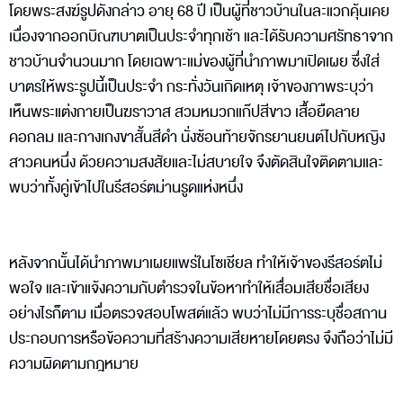
โดยพระสงฆ์รูปดังกล่าว อายุ 68 ปี เป็นผู้ที่ชาวบ้านในละแวกคุ้นเคย
เนื่องจากออกบิณฑบาตเป็นประจำทุกเช้า และได้รับความศรัทธาจาก
ชาวบ้านจำนวนมาก โดยเฉพาะแม่ของผู้ที่นำภาพมาเปิดเผย ซึ่งใส่
บาตรให้พระรูปนี้เป็นประจำ กระทั่งวันเกิดเหตุ เจ้าของภาพระบุว่า
เห็นพระแต่งกายเป็นฆราวาส สวมหมวกแก๊ปสีขาว เสื้อยืดลาย
คอกลม และกางเกงขาสั้นสีดำ นั่งซ้อนท้ายจักรยานยนต์ไปกับหญิง
สาวคนหนึ่ง ด้วยความสงสัยและไม่สบายใจ จึงตัดสินใจติดตามและ
พบว่าทั้งคู่เข้าไปในรีสอร์ตม่านรูดแห่งหนึ่ง
หลังจากนั้นได้นำภาพมาเผยแพร่ในโซเชียล ทำให้เจ้าของรีสอร์ตไม่
พอใจ และเข้าแจ้งความกับตำรวจในข้อหาทำให้เสื่อมเสียชื่อเสียง
อย่างไรก็ตาม เมื่อตรวจสอบโพสต์แล้ว พบว่าไม่มีการระบุชื่อสถาน
ประกอบการหรือข้อความที่สร้างความเสียหายโดยตรง จึงถือว่าไม่มี
ความผิดตามกฎหมาย