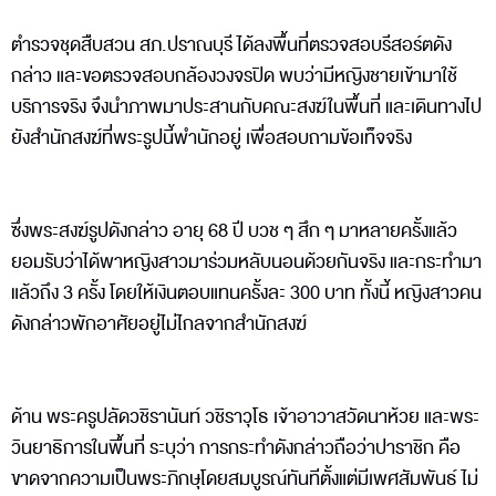
ตำรวจชุดสืบสวน สภ.ปราณบุรี ได้ลงพื้นที่ตรวจสอบรีสอร์ตดัง
กล่าว และขอตรวจสอบกล้องวงจรปิด พบว่ามีหญิงชายเข้ามาใช้
บริการจริง จึงนำภาพมาประสานกับคณะสงฆ์ในพื้นที่ และเดินทางไป
ยังสำนักสงฆ์ที่พระรูปนี้พำนักอยู่ เพื่อสอบถามข้อเท็จจริง
ซึ่งพระสงฆ์รูปดังกล่าว อายุ 68 ปี บวช ๆ สึก ๆ มาหลายครั้งแล้ว
ยอมรับว่าได้พาหญิงสาวมาร่วมหลับนอนด้วยกันจริง และกระทำมา
แล้วถึง 3 ครั้ง โดยให้เงินตอบแทนครั้งละ 300 บาท ทั้งนี้ หญิงสาวคน
ดังกล่าวพักอาศัยอยู่ไม่ไกลจากสำนักสงฆ์
ด้าน พระครูปลัดวชิรานันท์ วชิราวุโธ เจ้าอาวาสวัดนาห้วย และพระ
วินยาธิการในพื้นที่ ระบุว่า การกระทำดังกล่าวถือว่าปาราชิก คือ
ขาดจากความเป็นพระภิกษุโดยสมบูรณ์ทันทีตั้งแต่มีเพศสัมพันธ์ ไม่