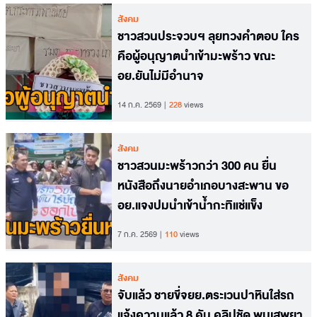
สังคม
ชาวสวนประจวบฯ ลุยทวงคำตอบ ใคร
คือผู้อนุญาตนำเข้ามะพร้าว ขณะ
อย.ยันไม่มีอำนาจ
14 ก.ค. 2569
228
views
สังคม
ชาวสวนมะพร้าวกว่า 300 คน ยื่น
หนังสือถึงนายอำเภอบางสะพาน ขอ
อย.แจงปมนำเข้าน้ำกะทิแช่แข็ง
7 ก.ค. 2569
110
views
สังคม
จับแล้ว ชายขี่จยย.ตระเวนปาหินใส่รถ
แจ้งความแล้ว 8 คัน คลิปชัด พบเสพยา