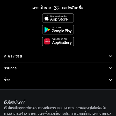
ดาวน์โหลด
แอปพลิเคชั่น
ละคร / ซีรีส์
ละคร/ซีรีส์
รายการ
ซีรีส์นานาชาติ
รายการทั้งหมด
ข่าว
การ์ตูน & เกม
ข่าวทั้งหมด
LIVE
รายการข่าว
ทีวีออนไลน์
เว็บไซต์นี้ใช้คุกกี้
เกี่ยวกับเรา
เว็บไซต์นี้ใช้คุกกี้เพื่อวัตถุประสงค์ในการปรับปรุงประสบการณ์ของผู้ใช้ให้ดียิ่งขึ้น
ข่าวประชาสัมพันธ์
BEC World
ท่านสามารถศึกษารายละเอียดเพิ่มเติมเกี่ยวกับประเภทของคุกกี้ที่เราจัดเก็บ เหตุผล
ติดตามเราได้ที่