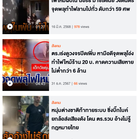
ไฟไหม้ผับใน นอร์ธ มาซิโดเนีย วงดนตรี
จุดพลุทำไฟลามไปทั่ว ดับกว่า 59 ศพ
01.27
16 มี.ค. 2568
978
views
สังคม
ตร.เร่งดูวงจรปิดเพิ่ม หามือดีจุดพลุโอ่ง
ทำไฟไหม้ร้าน 20 บ. คาดความเสียหาย
ไม่ต่ำกว่า 6 ล้าน
04.45
31 ธ.ค. 2567
66
views
สังคม
หนุ่มต่างชาติท้าทายระบบ ซิ่งบิ๊กไบค์
ยกล้อส่งเสียงดัง โดน ตร.รวบ อ้างไม่รู้
กฎหมายไทย