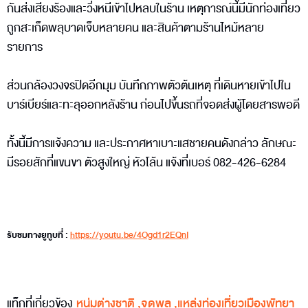
กันส่งเสียงร้องและวิ่งหนีเข้าไปหลบในร้าน เหตุการณ์นี้มีนักท่องเที่ยว
ถูกสะเก็ดพลุบาดเจ็บหลายคน และสินค้าตามร้านไหม้หลาย
รายการ
ส่วนกล้องวงจรปิดอีกมุม บันทึกภาพตัวต้นเหตุ ที่เดินหายเข้าไปใน
บาร์เบียร์และทะลุออกหลังร้าน ก่อนไปขึ้นรถที่จอดส่งผู้โดยสารพอดี
ทั้งนี้มีการแจ้งความ และประกาศหาเบาะแสชายคนดังกล่าว ลักษณะ
มีรอยสักที่แขนขา ตัวสูงใหญ่ หัวโล้น แจ้งที่เบอร์ 082-426-6284
รับชมทางยูทูบที่ :
https://youtu.be/4Ogd1r2EQnI
แท็กที่เกี่ยวข้อง
หนุ่มต่างชาติ
,
จุดพลุ
,
แหล่งท่องเที่ยวเมืองพัทยา