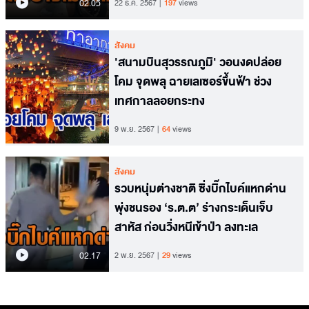
02.05
22 ธ.ค. 2567
197
views
สังคม
'สนามบินสุวรรณภูมิ' วอนงดปล่อย
โคม จุดพลุ ฉายเลเซอร์ขึ้นฟ้า ช่วง
เทศกาลลอยกระทง
9 พ.ย. 2567
64
views
สังคม
รวบหนุ่มต่างชาติ ซิ่งบิ๊กไบค์แหกด่าน
พุ่งชนรอง ‘ร.ต.ต’ ร่างกระเด็นเจ็บ
สาหัส ก่อนวิ่งหนีเข้าป่า ลงทะเล
02.17
2 พ.ย. 2567
29
views