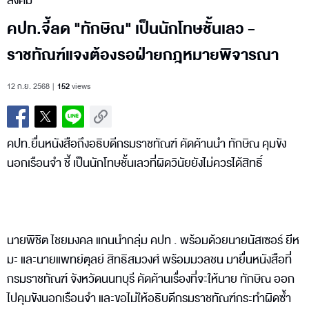
สังคม
คปท.จี้ลด "ทักษิณ" เป็นนักโทษชั้นเลว -
ราชทัณฑ์แจงต้องรอฝ่ายกฎหมายพิจารณา
12 ก.ย. 2568
152
views
คปท.ยื่นหนังสือถึงอธิบดีกรมราชทัณฑ์ คัดค้านนำ ทักษิณ คุมขัง
นอกเรือนจำ ชี้ เป็นนักโทษชั้นเลวที่ผิดวินัยยังไม่ควรได้สิทธิ์
นายพิชิต ไชยมงคล แกนนำกลุ่ม คปท . พร้อมด้วยนายนัสเซอร์ ยีห
มะ และนายแพทย์ตุลย์ สิทธิสมวงศ์ พร้อมมวลชน มายื่นหนังสือที่
กรมราชทัณฑ์ จังหวัดนนทบุรี คัดค้านเรื่องที่จะให้นาย ทักษิณ ออก
ไปคุมขังนอกเรือนจำ และขอไม่ให้อธิบดีกรมราชทัณฑ์กระทำผิดซ้ำ