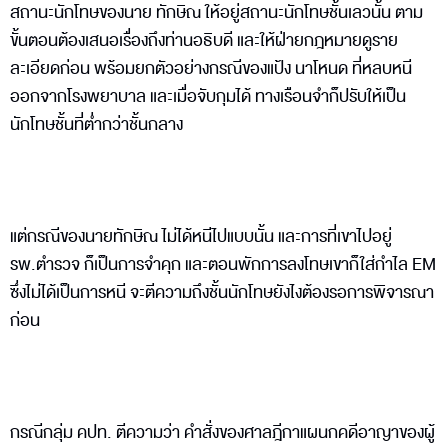
สถานะนักโทษของนาย ทักษิณ ให้อยู่สถานะนักโทษชั้นเลวนั้น ตาม
ขั้นตอนต้องเสนอเรื่องถึงท่านอธิบดี และให้ฝ่ายกฎหมายดูราย
ละเอียดก่อน พร้อมยกตัวอย่างกรณีของแป้ง นาโหนด ที่หลบหนี
ออกจากโรงพยาบาล และเมื่อจับกุมได้ ทางเรือนจำก็ปรับให้เป็น
นักโทษชั้นที่ต่ำกว่าชั้นกลาง
แต่กรณีของนายทักษิณ ไม่ได้หนีไปแบบนั้น และการที่เขาไปอยู่
รพ.ตำรวจ ก็เป็นการจำคุก และตอนพักการลงโทษเขาก็ใส่กำไล EM
ซึ่งไม่ได้เป็นการหนี จะตีความถึงชั้นนักโทษยังไงต้องรอการพิจารณา
ก่อน
กรณีกลุ่ม คปท. ตีความว่า คำสั่งของศาลฎีกาแผนกคดีอาญาของผู้