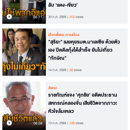
ลับ ‘แดง-เขียว’
06.11
30 ก.ค. 2569
312
views
เลือกตั้งและการเมือง
"สุริยะ" เผยคุยรมต.มาเลเซีย ด้วยตัว
เอง ปิดดีลกุ้งได้สำเร็จ ยันไม่เกี่ยว
"ทักษิณ"
14 ก.ค. 2569
32
views
สังคม
ราชทัณฑ์แจง 'ศุภชัย' อดีตประธาน
สหกรณ์คลองจั่น เสียชีวิตจากภาวะ
หัวใจล้มเหลว
06.08
13 ก.ค. 2569
129
views