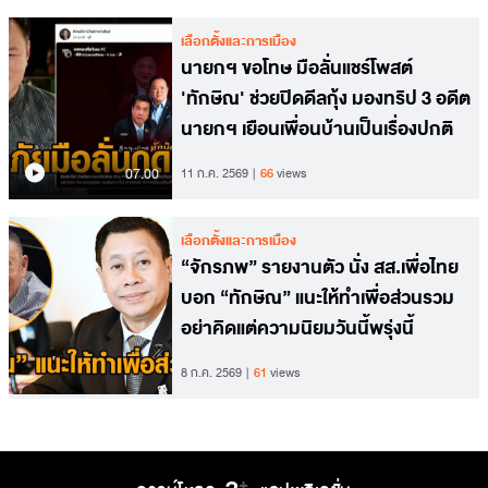
เลือกตั้งและการเมือง
นายกฯ ขอโทษ มือลั่นแชร์โพสต์
'ทักษิณ' ช่วยปิดดีลกุ้ง มองทริป 3 อดีต
นายกฯ เยือนเพื่อนบ้านเป็นเรื่องปกติ
07.00
11 ก.ค. 2569
66
views
เลือกตั้งและการเมือง
“จักรภพ” รายงานตัว นั่ง สส.เพื่อไทย
บอก “ทักษิณ” แนะให้ทำเพื่อส่วนรวม
อย่าคิดแต่ความนิยมวันนี้พรุ่งนี้
8 ก.ค. 2569
61
views