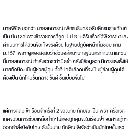
นายพิชิต บอกว่า นายสหการณ์ เพ็ชรนรินทร์ อธิบดีกรมราชทัณฑ์
เป็น1ใน12คนของข้าราชการที่ถูก ป.ป.ช. มติรับเรื่องไว้พิจารณาและ
ดําเนินการไต่สวนข้อเท็จจริงด้วย ในฐานปฏิบัติหน้าที่มิชอบ ตาม
ม.157 เพราะผู้ต้องสงสัยว่าช่วยอดีตนายกรัฐมนตรีทักษิณ และวัน
นี้นายสหการณ์ กำลังจะกระทำผิดซ้ำ หลังมีข้อมูลว่า มีการแต่งตั้งให้
นายทักษิณ เป็นผู้ช่วยผู้คุม ทั้งที่ปกติแล้วคนที่จะเป็นผู้ช่วยผู้คุมได้
ต้องเป็น นักโทษชั้นกลาง ชั้นดี ชั้นเยี่ยมขึ้นไป
แต่การกลับเข้าเรือนจำครั้งที่ 2 ของนาย ทักษิณ เป็นเพราะครั้งแรก
เกิดขบวนการช่วยเหลือทำให้ไม่ต้องถูกคุมขังในเรือนจำ จนศาลฎีกา
ออกคำสั่งบังคับโทษ ดังนั้นนาย ทักษิณ จึงจัดว่าเป็นนักโทษชั้นเลว