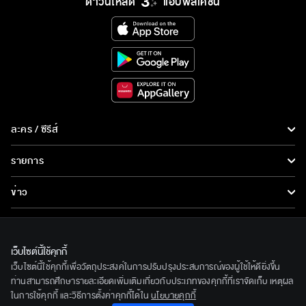
ดาวน์โหลด
แอปพลิเคชั่น
ละคร / ซีรีส์
ละคร/ซีรีส์
รายการ
ซีรีส์นานาชาติ
รายการทั้งหมด
ข่าว
การ์ตูน & เกม
ข่าวทั้งหมด
LIVE
รายการข่าว
ทีวีออนไลน์
เว็บไซต์นี้ใช้คุกกี้
เกี่ยวกับเรา
เว็บไซต์นี้ใช้คุกกี้เพื่อวัตถุประสงค์ในการปรับปรุงประสบการณ์ของผู้ใช้ให้ดียิ่งขึ้น
ข่าวประชาสัมพันธ์
BEC World
ท่านสามารถศึกษารายละเอียดเพิ่มเติมเกี่ยวกับประเภทของคุกกี้ที่เราจัดเก็บ เหตุผล
ติดตามเราได้ที่
ในการใช้คุกกี้ และวิธีการตั้งค่าคุกกี้ได้ใน
นโยบายคุกกี้
รู้จักเรา