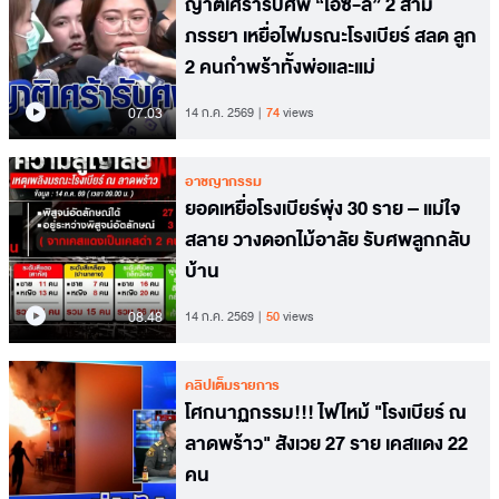
ญาติเศร้ารับศพ “ไอซ์-ลี่” 2 สามี
ภรรยา เหยื่อไฟมรณะโรงเบียร์ สลด ลูก
2 คนกำพร้าทั้งพ่อและแม่
07.03
14 ก.ค. 2569
74
views
อาชญากรรม
ยอดเหยื่อโรงเบียร์พุ่ง 30 ราย – แม่ใจ
สลาย วางดอกไม้อาลัย รับศพลูกกลับ
บ้าน
08.48
14 ก.ค. 2569
50
views
คลิปเต็มรายการ
โศกนาฏกรรม!!! ไฟไหม้ "โรงเบียร์ ณ
ลาดพร้าว" สังเวย 27 ราย เคสแดง 22
คน