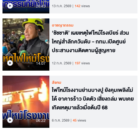
20.43
13 ก.ค. 2569
142
views
อาชญากรรม
‘ชัชชาติ’ เผยเหตุไฟไหม้โรงเบียร์ ส่วน
ใหญ่สำลักควันดับ - กทม.เปิดศูนย์
ประสานงานติดตามผู้สูญหาย
14.07
12 ก.ค. 2569
197
views
สังคม
ไฟไหม้โรงงานย่านบางปู ยังคุมเพลิงไม่
ได้ อาคารร้าว บิดตัว เสี่ยงถล่ม พบเคย
เกิดเหตุมาแล้วเมื่อต้นปี 68
06.22
6 ก.ค. 2569
45
views