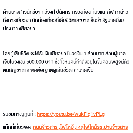
ด้านนางสาวนัทรียา ทวีวงศ์ ปลัดกระทรวงท่องเที่ยวและกีฬา กล่าว
ถึงการเยียวยา นักท่องเที่ยวที่เสียชีวิตและบาดเจ็บว่า รัฐบาลมีงบ
ประมาณเยียวยา
โดยผู้เสียชีวิต จะได้รับเงินเยียวยา ในวงเงิน 1 ล้านบาท ส่วนผู้บาด
เจ็บในวงเงิน 500,000 บาท ซึ่งทั้งหมดนี้กำลังอยู่ในขั้นตอนพิสูจน์ตัว
ตนสัญชาติและติดต่อญาติผู้เสียชีวิตและบาดเจ็บ
รับชมทางยูทูบที่ :
https://youtu.be/wukFiq1vPLg
แท็กที่เกี่ยวข้อง
ถนนข้าวสาร
,
ไฟไหม้
,
เหตุไฟไหม้รร.ย่านข้าวสาร