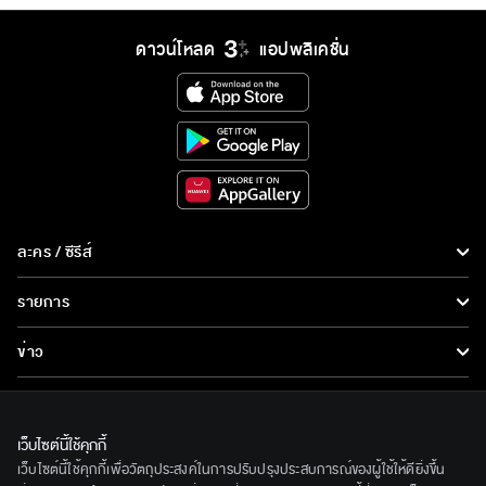
ดาวน์โหลด
แอปพลิเคชั่น
ละคร / ซีรีส์
ละคร/ซีรีส์
รายการ
ซีรีส์นานาชาติ
รายการทั้งหมด
ข่าว
การ์ตูน & เกม
ข่าวทั้งหมด
LIVE
รายการข่าว
ทีวีออนไลน์
เว็บไซต์นี้ใช้คุกกี้
เกี่ยวกับเรา
เว็บไซต์นี้ใช้คุกกี้เพื่อวัตถุประสงค์ในการปรับปรุงประสบการณ์ของผู้ใช้ให้ดียิ่งขึ้น
ข่าวประชาสัมพันธ์
BEC World