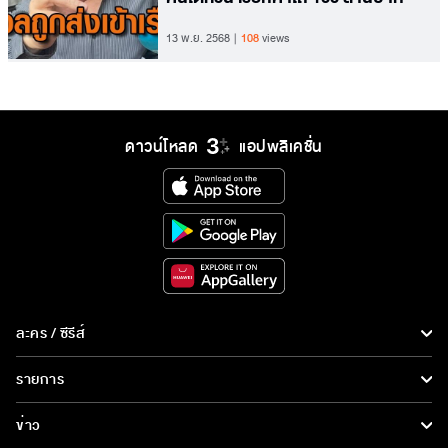
13 พ.ย. 2568
108
views
ดาวน์โหลด
แอปพลิเคชั่น
ละคร / ซีรีส์
ละคร/ซีรีส์
รายการ
ซีรีส์นานาชาติ
รายการทั้งหมด
ข่าว
การ์ตูน & เกม