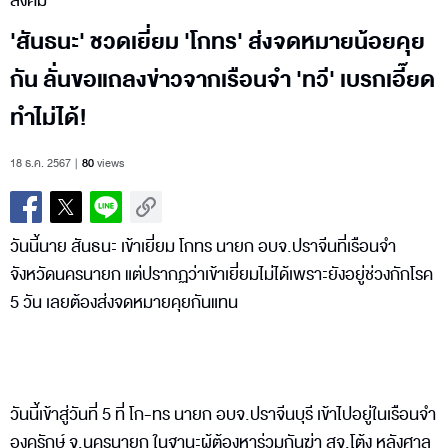
สังคม
'สันธนะ' ชวดเยี่ยม 'โกทร' ส่งจดหมายน้อยคุย
กัน ลั่นขอแถลงข่าวจากเรือนจำ 'ทวี' เบรกเอี๊ยด
ทำไม่ได้!
18 ธ.ค. 2567
80
views
วันนี้นาย สันธนะ เข้าเยี่ยม โกทร นายก อบจ.ปราจีนที่เรือนจำ
จังหวัดนครนายก แต่ปรากฏว่าเข้าเยี่ยมไม่ได้เพราะยังอยู่ช่วงกักโรค
5 วัน เลยต้องส่งจดหมายคุยกันแทน
วันนี้เข้าสู่วันที่ 5 ที่ โก-ทร นายก อบจ.ปราจีนบุรี เข้าไปอยู่ในเรือนจำ
องครักษ์ จ.นครนายก ในฐานะผู้ต้องหาร่วมกันฆ่า สจ.โต้ง หลังศาล