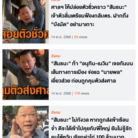
ศาลฯ ให้ปล่อยตัวชั่วคราว “สันธนะ”
เจ้าตัวลั่นเตรียมฟ้องกลับตร. ฝากถึง
“บังมัด” อย่ามาเกาะ
14 พ.ย. 2568
93
views
สังคม
“สันธนะ” ท้า “อนุทิน-เนวิน” เจอกันบน
เส้นทางการเมือง จ่อแฉ “นายพล”
เอี่ยวส่วย ก่อนถูกคุมตัวส่งศาล
14 พ.ย. 2568
179
views
สังคม
“สันธนะ” ไม่กังวล หากถูกส่งเข้าเรือน
จำ ดีจะได้เข้าไปคุยกับพี่ใหญ่ ยันไม่รู้จัก
คนไต้หวัน เรียกค่าไถ่ 100 ล้านบาท