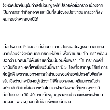
จังหวัดปราจีนบุรีมีคำสั่งไม่อนุญาตให้ปล่อยตัวชั่วคราว เนื่องจาก
เป็นการกระทำที่อุกอาจ และเป็นที่สนใจของประชาชน เกรงว่าทั้ง 7
คนเกรงว่าจะหลบหนีได้
เมื่อประมาณ 9 โมงกว่าที่ผ่านมา นาย สันธนะ ประยูรรัตน์ เดินทาง
มาที่เรือนจำจังหวัดนครนายกแห่งใหม่ เพื่อเข้าเยี่ยม "โก-ทร" พร้อม
บอกว่า ปกติผมไม่ตื่นเช้า แต่ที่วันนี้ยอมตื่นเพราะ "โก-ทร" คนดีที่
เขานับถือ สาเหตุที่เขาเยี่ยมวันนี้เพราะมี 3 เรื่องที่อยากคุย ได้แก่ การ
ต่อสู้คดี เพราะแนวทางการทำสำนวนของตำรวจไม่ตรงกับข้อเท็จ
จริง เชื่อว่าน่าจะมีธงอยู่แล้วว่า ให้พี่ทรวางแผนเตรียมการสั่งฆ่า
คล้ายกับรับใบสั่งใครมาหรือไม่ และฝากถึงพวกที่รู้มาก พูดว่ามี
มือปืนรับงาน 30-40 ล้าน ก็ให้ผู้บัญชาการตำรวจแห่งชาติดำเนิน
คดีด้วย เพราะทุกวันนี้ไม่มีอาชีพแบบนั้นแล้ว