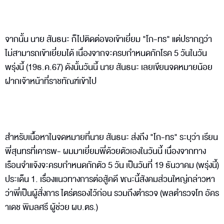
จากนั้น นาย สันธนะ ก็ไปติดต่อขอเข้าเยี่ยม "โก-ทร" แต่ปรากฎว่า
ไม่สามารถเข้าเยี่ยมได้ เนื่องจากจะครบกำหนดกักโรค 5 วันในวัน
พรุ่งนี้ (19ธ.ค.67) ดังนั้นวันนี้ นาย สันธนะ เลยเขียนจดหมายน้อย
ฝากเจ้าหน้าที่ราชทัณฑ์เข้าไป
สำหรับเนื้อหาในจดหมายที่นาย สันธนะ ส่งถึง "โก-ทร" ระบุว่า เรียน
พี่สุนทรที่เคารพ- ผมมาเยี่ยมพี่ด้วยตัวเองในวันนี้ เนื่องจากทาง
เรือนจำแจ้งจะครบกำหนดกักตัว 5 วัน เป็นวันที่ 19 ธันวาคม (พรุ่งนี้)
ประเด็น 1. เรื่องแนวทางการต่อสู้คดี ขณะนี้สังคมส่วนใหญ่กล่าวหา
ว่าพี่เป็นผู้สั่งการ ไตร่ตรองไว้ก่อน รวมถึงตำรวจ (พลตำรวจโท อัคร
าเดช พิมลศรี ผู้ช่วย ผบ.ตร.)