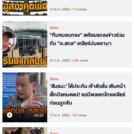
12 พ.ค. 2569
112
views
สังคม
“ทีมหมอนทอง” เตรียมแถลงข่าวร่วม
กับ “อ.สกล” เคลียร์ปมดรามา
25 ก.พ. 2569
2.8K
views
สังคม
‘สันธนะ’ ได้ประกัน เจ้าตัวลั่น เดินหน้า
เช็กบิลหมดแน่! แฉมีพลเอกโทรเคลียร์
ก่อนถูกจับ
04.35
15 พ.ย. 2568
105
views
สังคม