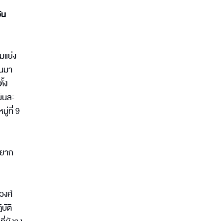
ัน
มแย่ง
ยนมา
ั้ง
มินละ
ู่ที่ 9
มยาก
วงศ์
บัติ