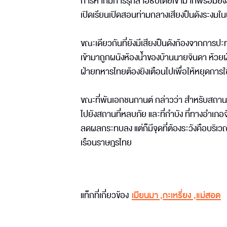
การหากมีการรุกล้ำอธิปไตยเข้ามาก็พร้อมยิงสกั
เปิดเรียนเปิดสอนท่ามกลางเสียงปืนดังระงมในฝ
ขณะเดียวกันที่ยังมีเสียงปืนดังก้องจากการป
เข้ามาถูกผนังห้องน้ำของบ้านนายจินดา ห้วยผ
ฝ่ายทหารไทยต้องยิงเตือนไปเพื่อให้หยุดการใช้
ขณะที่พันเอกชนกานต์ กล่าวว่า สำหรับสถานก
ไปยังสถานที่หลบภัย และที่กำบัง ที่ทางอำเภอจ
ลดผลกระทบลง แต่ก็มีจุดที่ต้องระวังคือบริเวณบ
เรือนราษฎรไทย
แท็กที่เกี่ยวข้อง
เมียนมา
,
กะเหรี่ยง
,
แม่สอด