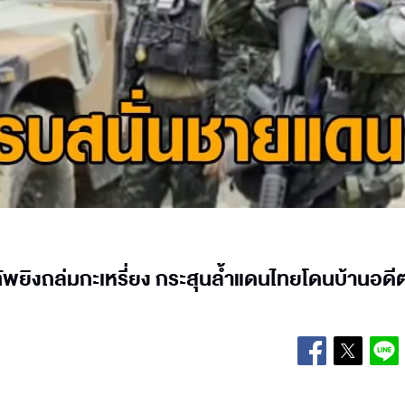
ัพยิงถล่มกะเหรี่ยง กระสุนล้ำแดนไทยโดนบ้านอดี