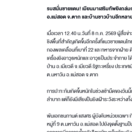
รบสนั่นชายแดน! เมียนมาเสริมทัพยิงถล่มกะ
อ.แม่สอด จ.ตาก และบ้านชาวบ้านอีกหลายห
เมื่อเวลา 12.40 น.วันที่ 8 ก.ค. 2569 ผู้สื่
ชิงพื้นที่สำคัญเกิดขึ้นอีกครั้งที่แนวชายแด
กองพลเคลื่อนที่เบาที่ 22 และทหารจากฝ่าย ด
เครื่องยิงอาวุธหนักและอาวุธปืนประจำกาย ได้
ป่าน อ.เมียวดี จ.เมียวดี รัฐกะเหรี่ยง ประเทศเม
ต.มหาวัน อ.แม่สอด จ.ตาก
การปะทะกันเกิดขึ้นหนักในช่วงเช้ามืดของวัน
ลำบาก แต่ก็ยังมีเสียงปืนยิงเฝ้าระวังระหว่างทั
พันเอกชนกานต์ แสงศร ผู้บังคับหน่วยเฉพาะ
หมู่ที่ 9 ต.มหาวัน อ.แม่สอด ไปยังจุดตั้งฐ