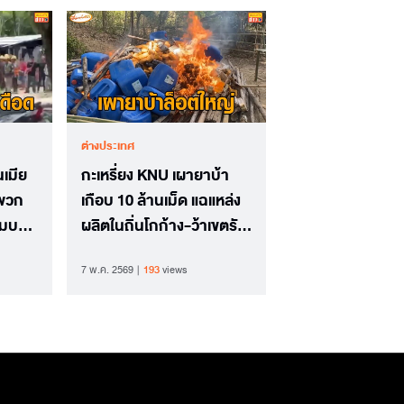
ต่างประเทศ
เมีย
กะเหรี่ยง KNU เผายาบ้า
กพวก
เกือบ 10 ล้านเม็ด แฉแหล่ง
ุมบอน
ผลิตในถิ่นโกก้าง-ว้าเขตรัฐ
ฉาน
7 พ.ค. 2569
193
views