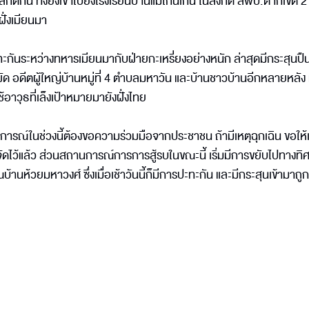
ดกั้น ทั้งยังเข้าไปยังโรงเรียนบ้านแม่โกนเกน ในสังกัด สพป.ตากเขต 2 ท
ั่งเมียนมา
ะทะกันระหว่างทหารเมียนมากับฝ่ายกะเหรี่ยงอย่างหนัก ล่าสุดมีกระสุนปื
ัด อดีตผู้ใหญ่บ้านหมู่ที่ 4 ตำบลมหาวัน และบ้านชาวบ้านอีกหลายหลัง 
อาวุธที่เล็งเป้าหมายมายังฝั่งไทย
ารณ์ในช่วงนี้ต้องขอความร่วมมือจากประชาชน ถ้ามีเหตุฉุกเฉิน ขอให้
ัดไว้แล้ว ส่วนสถานการณ์การการสู้รบในขณะนี้ เริ่มมีการขยับไปทางทิศใ
้านห้วยมหาวงศ์ ซึ่งเมื่อเช้าวันนี้ก็มีการปะทะกัน และมีกระสุนเข้ามาถู