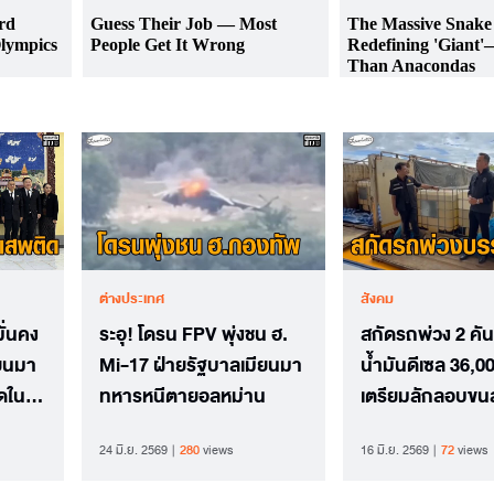
ต่างประเทศ
สังคม
ั่นคง
ระอุ! โดรน FPV พุ่งชน ฮ.
สกัดรถพ่วง 2 คั
ียนมา
Mi-17 ฝ่ายรัฐบาลเมียนมา
น้ำมันดีเซล 36,0
ดใน
ทหารหนีตายอลหม่าน
เตรียมลักลอบขนส
แดนไปเมียนมา
24 มิ.ย. 2569
280
views
16 มิ.ย. 2569
72
views