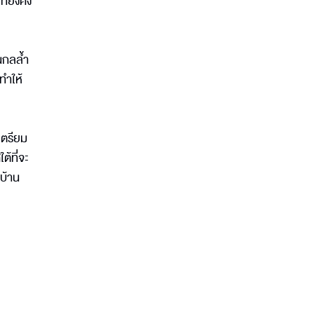
ี่ยังคง
นกลล้ำ
ทำให้
เตรียม
ต้ที่จะ
กบ้าน