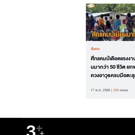
สังคม
ศึกแคมป์เดือดแรงงาน
นมากว่า 50 ชีวิต ย
ควงอาวุธครบมือตะล
กลางป่ายางระยอง
17 พ.ค. 2569
375
views