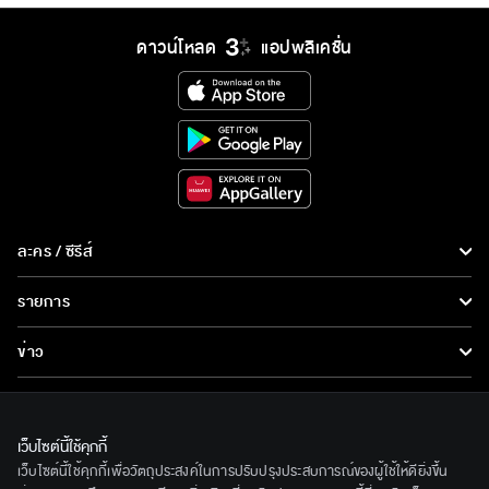
ดาวน์โหลด
แอปพลิเคชั่น
ละคร / ซีรีส์
ละคร/ซีรีส์
รายการ
ซีรีส์นานาชาติ
รายการทั้งหมด
ข่าว
การ์ตูน & เกม
ข่าวทั้งหมด
LIVE
รายการข่าว
ทีวีออนไลน์
เว็บไซต์นี้ใช้คุกกี้
เกี่ยวกับเรา
เว็บไซต์นี้ใช้คุกกี้เพื่อวัตถุประสงค์ในการปรับปรุงประสบการณ์ของผู้ใช้ให้ดียิ่งขึ้น
ข่าวประชาสัมพันธ์
BEC World