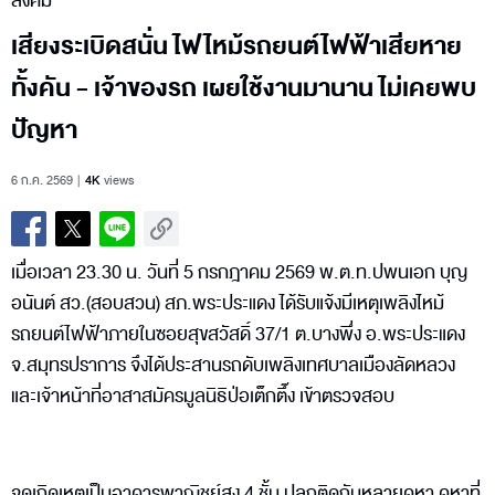
สังคม
เสียงระเบิดสนั่น ไฟไหม้รถยนต์ไฟฟ้าเสียหาย
ทั้งคัน - เจ้าของรถ เผยใช้งานมานาน ไม่เคยพบ
ปัญหา
6 ก.ค. 2569
4K
views
เมื่อเวลา 23.30 น. วันที่ 5 กรกฎาคม 2569 พ.ต.ท.ปพนเอก บุญ
อนันต์ สว.(สอบสวน) สภ.พระประแดง ได้รับแจ้งมีเหตุเพลิงไหม้
รถยนต์ไฟฟ้าภายในซอยสุขสวัสดิ์ 37/1 ต.บางพึ่ง อ.พระประแดง
จ.สมุทรปราการ จึงได้ประสานรถดับเพลิงเทศบาลเมืองลัดหลวง
และเจ้าหน้าที่อาสาสมัครมูลนิธิป่อเต็กตึ๊ง เข้าตรวจสอบ
จุดเกิดเหตุเป็นอาคารพาณิชย์สูง 4 ชั้น ปลูกติดกันหลายคูหา คูหาที่