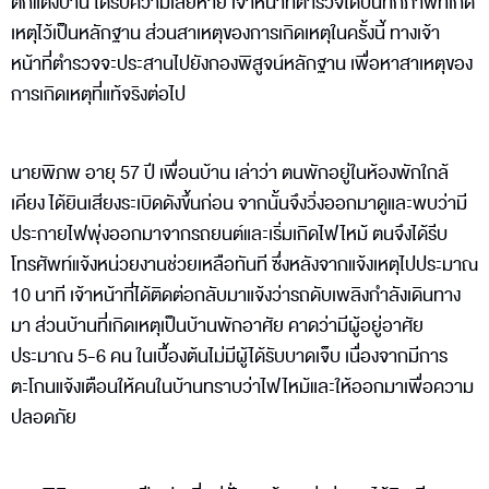
ตกแต่งบ้าน ได้รับความเสียหาย เจ้าหน้าที่ตำรวจได้บันทึกภาพที่เกิด
เหตุไว้เป็นหลักฐาน ส่วนสาเหตุของการเกิดเหตุในครั้งนี้ ทางเจ้า
หน้าที่ตำรวจจะประสานไปยังกองพิสูจน์หลักฐาน เพื่อหาสาเหตุของ
การเกิดเหตุที่แท้จริงต่อไป
นายพิภพ อายุ 57 ปี เพื่อนบ้าน เล่าว่า ตนพักอยู่ในห้องพักใกล้
เคียง ได้ยินเสียงระเบิดดังขึ้นก่อน จากนั้นจึงวิ่งออกมาดูและพบว่ามี
ประกายไฟพุ่งออกมาจากรถยนต์และเริ่มเกิดไฟไหม้ ตนจึงได้รีบ
โทรศัพท์แจ้งหน่วยงานช่วยเหลือทันที ซึ่งหลังจากแจ้งเหตุไปประมาณ
10 นาที เจ้าหน้าที่ได้ติดต่อกลับมาแจ้งว่ารถดับเพลิงกำลังเดินทาง
มา ส่วนบ้านที่เกิดเหตุเป็นบ้านพักอาศัย คาดว่ามีผู้อยู่อาศัย
ประมาณ 5-6 คน ในเบื้องต้นไม่มีผู้ได้รับบาดเจ็บ เนื่องจากมีการ
ตะโกนแจ้งเตือนให้คนในบ้านทราบว่าไฟไหม้และให้ออกมาเพื่อความ
ปลอดภัย