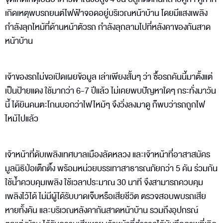
เกิดเหตุพบรถยนต์ไฟฟ้าจอดอยู่บริเวณหน้าบ้าน โดยมีแสงเพลิง
กำลังลุกไหม้ที่ด้านหน้าตัวรถ กำลังลุกลามไปที่หลังคาของกันสาด
หน้าบ้าน
เจ้าของรถไม่ขอเปิดเผยข้อมูล เล่าเพียงสั้นๆ ว่า ซื้อรถคันนี้มาตั้งแต่
เป็นป้ายแดง ใช้มากว่า 6-7 ปีแล้ว ไม่เคยพบปัญหาใดๆ กระทั่งมาวัน
นี้ ได้ยินคนตะโกนบอกว่าไฟไหม้ๆ จึงวิ่งลงมาดู ก็พบว่ารถถูกไฟ
ไหม้ไปแล้ว
เจ้าหน้าที่ดับเพลิงเทศบาลเมืองลัดหลวง และเจ้าหน้าที่อาสาสมัคร
มูลนิธิป่อเต็กตึ๊ง พร้อมหน่วยบรรเทาสาธารณภัยกว่า 5 คัน ร่วมกัน
ใช้น้ำควบคุมเพลิง ใช้เวลาประมาณ 30 นาที จึงสามารถควบคุม
เพลิงไว้ได้ ไม่มีผู้ได้รับบาดเจ็บหรือเสียชีวิต ตรวจสอบพบรถเสีย
หายทั้งคัน และบริเวณหลังคากันสาดหน้าบ้าน รวมถึงอุปกรณ์