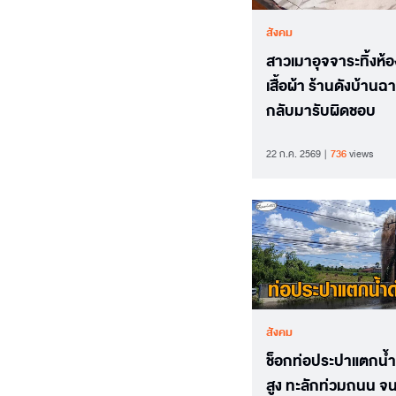
สังคม
สาวเมาอุจจาระทิ้งห้
เสื้อผ้า ร้านดังบ้าน
กลับมารับผิดชอบ
22 ก.ค. 2569
736
views
สังคม
ช็อกท่อประปาแตกน้ำ
สูง ทะลักท่วมถนน จน