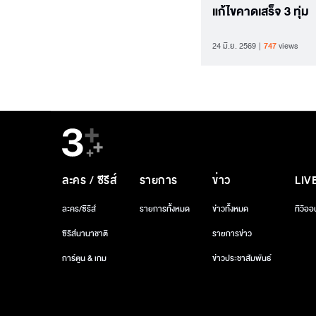
แก้ไขคาดเสร็จ 3 ทุ่ม
24 มิ.ย. 2569
747
views
ละคร / ซีรีส์
รายการ
ข่าว
LIV
ละคร/ซีรีส์
รายการทั้งหมด
ข่าวทั้งหมด
ทีวีออ
ซีรีส์นานาชาติ
รายการข่าว
การ์ตูน & เกม
ข่าวประชาสัมพันธ์