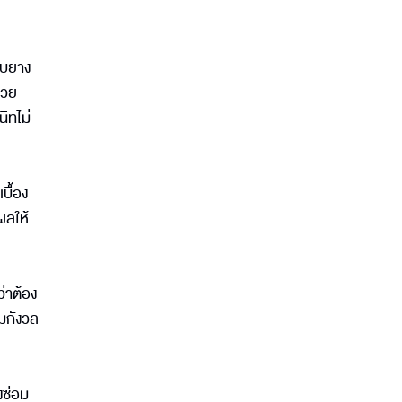
มาบยาง
้วย
นิทไม่
บื้อง
ผลให้
ว่าต้อง
ามกังวล
งซ่อม