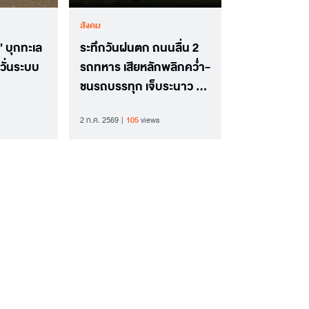
สังคม
 บุกทะเล
ระทึกวันฝนตก ถนนลื่น 2
วั่นระบบ
รถทหาร เสียหลักพลิกคว่ำ-
ชนรถบรรทุก เจ็บระนาว 21
ราย
2 ก.ค. 2569
105
views