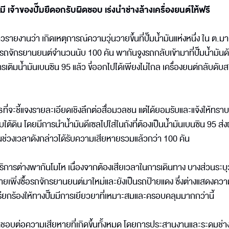
ี เจ้าของปั๊มยืดอกรับผิดชอบ เร่งนำช่างล้างเครื่องยนต์ให้ฟรี
อข่าวรายงานว่า เกิดเหตุการณ์ความวุ่นวายขึ้นที่ปั๊มน้ำมันแห่งหนึ่ง ใน ต.
รถจักรยานยนต์จำนวนนับ 100 คัน พากันจูงรถกลับเข้ามาที่ปั๊มน้ำมันด
รเติมน้ำมันเบนซิน 95 แล้ว ขี่ออกไปได้เพียงไม่ไกล เครื่องยนต์กลับดับส
สธที่จะชี้แจงรายละเอียดเชิงลึกต่อสื่อมวลชน แต่ได้ยอมรับและแจ้งให้ทราบเ
ใต้ดิน โดยมีการนำน้ำมันดีเซลไปใส่ในถังที่ต้องเป็นน้ำมันเบนซิน 95 ส่ง
ช่วงเวลาดังกล่าวได้รับความเสียหายรวมแล้วกว่า 100 คัน
บริการต่างพากันโมโห เนื่องจากต้องเสียเวลาในการเดินทาง บางส่วนระบุ
ยเพิ่งซื้อรถจักรยานยนต์มาใหม่และยังเป็นรถป้ายแดง ซึ่งต่างแสดงคว
ียกร้องให้ทางปั๊มมีการเยียวยาที่เหมาะสมและครอบคลุมมากกว่านี้
ิดชอบต่อความเสียหายที่เกิดขึ้นทั้งหมด โดยการประสานงานและระดมช่า