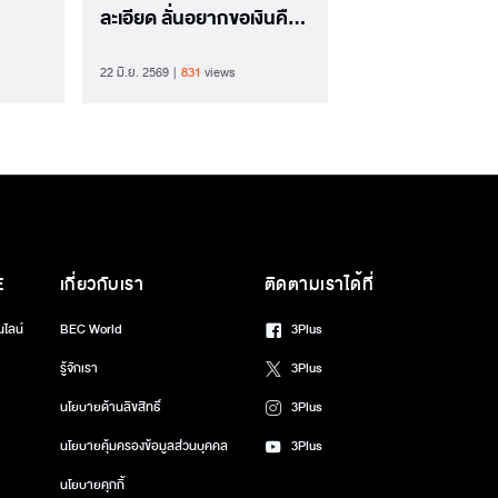
ละเอียด ลั่นอยากขอเงินคืน
รู้สึกเหมือนถูกปล้น
22 มิ.ย. 2569
831
views
E
เกี่ยวกับเรา
ติดตามเราได้ที่
นไลน์
BEC World
3Plus
รู้จักเรา
3Plus
นโยบายด้านลิขสิทธิ์
3Plus
นโยบายคุ้มครองข้อมูลส่วนบุคคล
3Plus
นโยบายคุกกี้