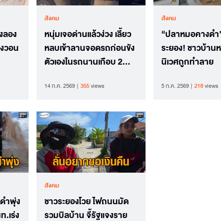
สังคม
สังคม
องลอง
หนุ่มเจอด่านแล้วง่วง เลี้ยว
“ปลาหมอคางดำ”
ฉางวอน
หลบเข้าลานจอดรถก่อนขัง
ระยอง! ชาวบ้านห
ตัวเองในรถนานเกือบ 2
นิเวศถูกทำลาย
ชั่วโมง
14 ก.ค. 2569
355
views
5 ก.ค. 2569
218
views
สังคม
ดำพุ่ง
ชาวระยองโวย ไฟถนนมัด
ท.เร่ง
รวมบิลบ้าน จี้รัฐแจงราย