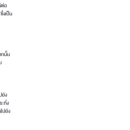
์ต่อ
ึ่งเป็น
กนั้น
ม
ปยัง
ะทั่ง
ไปยัง