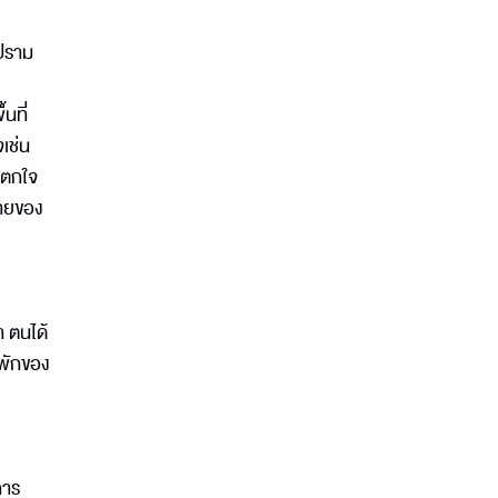
ปราม
นที่
จเช่น
าตกใจ
ชายของ
 ตนได้
งพักของ
การ