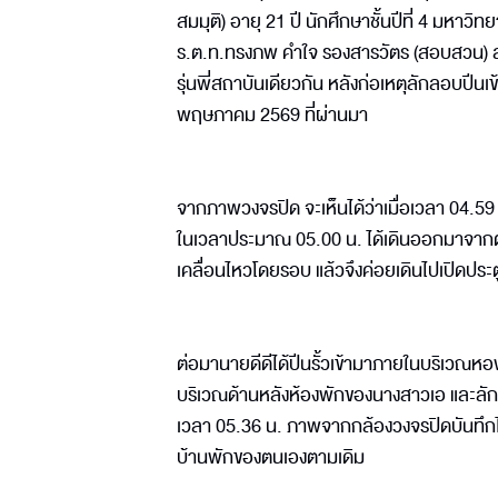
สมมุติ) อายุ 21 ปี นักศึกษาชั้นปีที่ 4 มหาว
ร.ต.ท.ทรงภพ คำใจ รองสารวัตร (สอบสวน) สภ.เม
รุ่นพี่สถาบันเดียวกัน หลังก่อเหตุลักลอบปีน
พฤษภาคม 2569 ที่ผ่านมา
จากภาพวงจรปิด จะเห็นได้ว่าเมื่อเวลา 04.5
ในเวลาประมาณ 05.00 น. ได้เดินออกมาจากตั
เคลื่อนไหวโดยรอบ แล้วจึงค่อยเดินไปเปิดประ
ต่อมานายดีดีได้ปีนรั้วเข้ามาภายในบริเวณห
บริเวณด้านหลังห้องพักของนางสาวเอ และลัก
เวลา 05.36 น. ภาพจากกล้องวงจรปิดบันทึกไว้
บ้านพักของตนเองตามเดิม