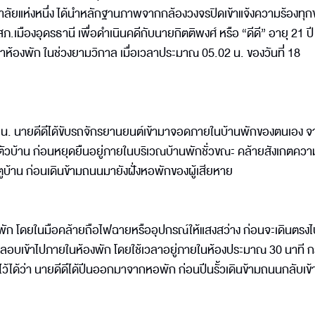
ิทยาลัยแห่งหนึ่ง ได้นำหลักฐานภาพจากกล้องวงจรปิดเข้าแจ้งความร้องทุกข
ืองอุดรธานี เพื่อดำเนินคดีกับนายกิตติพงศ์ หรือ “ดีดี” อายุ 21 ปี ซ
เข้าห้องพัก ในช่วงยามวิกาล เมื่อเวลาประมาณ 05.02 น. ของวันที่ 18
9 น. นายดีดีได้ขับรถจักรยานยนต์เข้ามาจอดภายในบ้านพักของตนเอง จา
วบ้าน ก่อนหยุดยืนอยู่ภายในบริเวณบ้านพักชั่วขณะ คล้ายสังเกตควา
ตูบ้าน ก่อนเดินข้ามถนนมายังฝั่งหอพักของผู้เสียหาย
อพัก โดยในมือคล้ายถือไฟฉายหรืออุปกรณ์ให้แสงสว่าง ก่อนจะเดินตรงไ
ลอบเข้าไปภายในห้องพัก โดยใช้เวลาอยู่ภายในห้องประมาณ 30 นาที กร
ได้ว่า นายดีดีได้ปีนออกมาจากหอพัก ก่อนปีนรั้วเดินข้ามถนนกลับเข้า