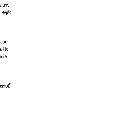
แฟนสาว
เหตุดัง
ยช่วย
ยร์ใจ
งตี 5
รายนี้