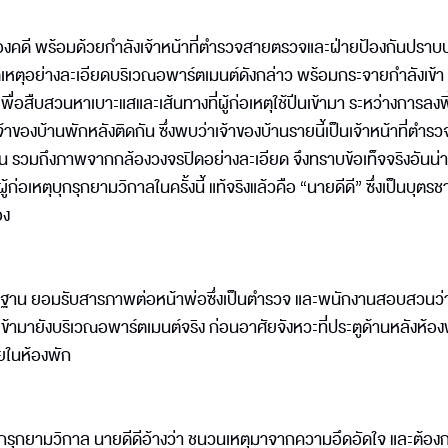
งคดี พร้อมด้วยกำลังเจ้าหน้าที่ตำรวจสายตรวจและฝ่ายป้องกันปราบ
ิดเหตุอย่างละเอียดบริเวณอพาร์ตเมนต์ดังกล่าว พร้อมกระจายกำลังเข้า
พื่อสืบสวนหาเบาะแสและเส้นทางที่ผู้ก่อเหตุใช้ปีนเข้ามา ระหว่างการลงพื้
้าของบ้านพักหลังติดกัน ซึ่งพบว่าเจ้าของบ้านรายนี้เป็นเจ้าหน้าที่ตำรว
วมถึงภาพจากกล้องวงจรปิดอย่างละเอียด จึงทราบข้อเท็จจริงอันน่
้ก่อเหตุบุกรุกยามวิกาลในครั้งนี้ แท้จริงแล้วคือ “นายดีดี” ซึ่งเป็นบุตร
อง
ักฐาน ยอมรับสารภาพต่อหน้าพ่อซึ่งเป็นตำรวจ และพนักงานสอบสวนว่า
เข้ามายังบริเวณอพาร์ตเมนต์จริง ก่อนอาศัยจังหวะที่ประตูด้านหลังห้อ
ายในห้องพัก
ารบุกรุกยามวิกาล นายดีดีอ้างว่า ชนวนเหตุมาจากความอึดอัดใจ และต้อง