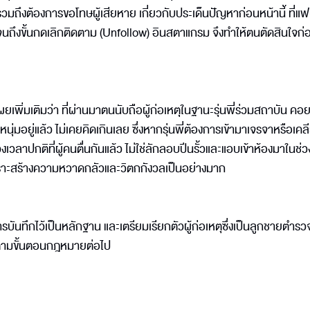
รวมถึงต้องการขอโทษผู้เสียหาย เกี่ยวกับประเด็นปัญหาก่อนหน้านี้ ที่
ถึงขั้นกดเลิกติดตาม (Unfollow) อินสตาแกรม จึงทำให้ตนตัดสินใจก่อ
ผยเพิ่มเติมว่า ที่ผ่านมาตนนับถือผู้ก่อเหตุในฐานะรุ่นพี่ร่วมสถาบัน คอ
มอยู่แล้ว ไม่เคยคิดเกินเลย ซึ่งหากรุ่นพี่ต้องการเข้ามาเจรจาหรือเคลี
งเวลาปกติที่ผู้คนตื่นกันแล้ว ไม่ใช่ลักลอบปีนรั้วและแอบเข้าห้องมาในช่ว
เพราะสร้างความหวาดกลัวและวิตกกังวลเป็นอย่างมาก
นทึกไว้เป็นหลักฐาน และเตรียมเรียกตัวผู้ก่อเหตุซึ่งเป็นลูกชายตำรวจ
ีตามขั้นตอนกฎหมายต่อไป