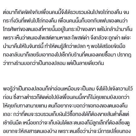
ต่อมาก็เกิดขัดใจกับเพื่อนคนนี้จึงได้รวบรวมเงินไปขอไถ่ทองคืน จน
กระทั่งวันที่แฟนไปไถ่ทองคืน เพื่อนคนนั้นก็บอกกับแฟนของตนว่า
โทรศัพท์ของตนเองที่หายนั้นอยู่ในกระเป๋าของเขา แต่ไม่กล้านำมาคืน
เพราะเห็นว่าตนเองโพสต์ตามหาและโพสต์ด่า จึงกลัวจะถูกด่า แต่จะ
นำมาคืนให้ในจันทร์นี้ ทำให้ตนรู้สึกว่าแปลก ๆ พอได้สร้อยข้อมือ
ทองกลับมาก็เลยรีบเอาทองไปเช็กกับร้านที่ตนเองเคยซื้อมา ปรากฎ
ว่าทางร้านบอกว่าเป็นทองปลอม แต่เป็นลายเดียวกัน
พอรู้ว่าเป็นทองปลอมก็เข่าอ่อนเหมือนจะเป็นลม จึงได้ไปแจ้งความไว้
ก่อน ซึ่งทางตำรวก็ติดต่อไปยังเพื่อนคนนี้เขาก็ไม่คุยแถมยังบอกว่า
ให้คุยกับทางทนายแทน ตนก็อยากจะบอกว่าขอทองของตนเองคืน
เถอะ กว่าที่ตนจะรวบรวมเก็บเงินไว้ซื้อทองได้ก็ต้องขายส้มตำตั้งแต่
เช้ายันมืด เหนื่อยกว่าจะเก็บเงินได้และตนเองก็มีลูกเล็กที่ต้องเลี้ยงดู
อยากจะให้สงสารตนเองบ้าง เพราะตนเชื่อว่าน่าจะมีการเปลี่ยนทอง