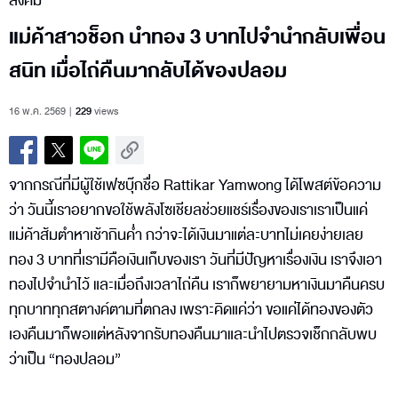
สังคม
แม่ค้าสาวช็อก นำทอง 3 บาทไปจำนำกลับเพื่อน
สนิท เมื่อไถ่คืนมากลับได้ของปลอม
16 พ.ค. 2569
229
views
จากกรณีที่มีผู้ใช้เฟซบุ๊กชื่อ Rattikar Yamwong ได้โพสต์ข้อความ
ว่า วันนี้เราอยากขอใช้พลังโซเชียลช่วยแชร์เรื่องของเราเราเป็นแค่
แม่ค้าส้มตำหาเช้ากินค่ำ กว่าจะได้เงินมาแต่ละบาทไม่เคยง่ายเลย
ทอง 3 บาทที่เรามีคือเงินเก็บของเรา วันที่มีปัญหาเรื่องเงิน เราจึงเอา
ทองไปจำนำไว้ และเมื่อถึงเวลาไถ่คืน เราก็พยายามหาเงินมาคืนครบ
ทุกบาททุกสตางค์ตามที่ตกลง เพราะคิดแค่ว่า ขอแค่ได้ทองของตัว
เองคืนมาก็พอแต่หลังจากรับทองคืนมาและนำไปตรวจเช็กกลับพบ
ว่าเป็น “ทองปลอม”