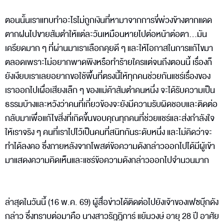
ตอนนั้นเราแทบทำอะไรไม่ถูกเงินที่หามาจากการขี่พ่วงข้างตากแดด
ตากฝนไปขายส้มตำให้แต่ละวันเหมือนหายไปต่อหน้าต่อตา...มัน
เครียดมาก ๆ ที่ผ่านมาเราเลือกคุยดี ๆ และให้โอกาสในการแก้ไขมา
ตลอดเพราะไม่อยากพาดพิงหรือทำร้ายใครแต่จนถึงตอนนี้ เรื่องก็
ยังเงียบเราเลยอยากขอใช้พื้นที่ตรงนี้ให้ทุกคนช่วยกันแชร์เรื่องของ
เราออกไปเผื่อเสียงเล็ก ๆ ของแม่ค้าส้มตำคนหนึ่ง จะได้รับความเป็น
ธรรมบ้างและหวังว่าคนที่เกี่ยวข้องจะยังมีความรับผิดชอบและติดต่อ
กลับมาเพื่อแก้ไขสิ่งที่เกิดขึ้นขอบคุณทุกคนที่ช่วยแชร์และส่งกำลังใจ
ให้เราจริง ๆ คนที่เราไปไว้เป็นคนที่สนิทกันระดับหนึ่ง และไม่คิดว่าจะ
ทำได้ลงคอ ซึ่งภายหลังจากโพสต์ข้อความดังกล่าวออกไปได้มีผู้เข้า
มาแสดงความคิดเห็นและแชร์ข้อความดังกล่าวออกไปจำนวนมาก
ล่าสุดในวันนี้ (16 พ.ค. 69) ผู้สื่อข่าวได้ติดต่อไปยังเจ้าของเฟซบุ๊กดัง
กล่าว ซึ่งทราบต่อมาคือ นางสาวรัฎฎิการ์ แย้มวงษ์ อายุ 28 ปี อาศัย