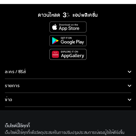
ดาวน์โหลด
แอปพลิเคชั่น
ละคร / ซีรีส์
ละคร/ซีรีส์
รายการ
ซีรีส์นานาชาติ
รายการทั้งหมด
ข่าว
การ์ตูน & เกม
ข่าวทั้งหมด
LIVE
รายการข่าว
ทีวีออนไลน์
เว็บไซต์นี้ใช้คุกกี้
เกี่ยวกับเรา
เว็บไซต์นี้ใช้คุกกี้เพื่อวัตถุประสงค์ในการปรับปรุงประสบการณ์ของผู้ใช้ให้ดียิ่งขึ้น
ข่าวประชาสัมพันธ์