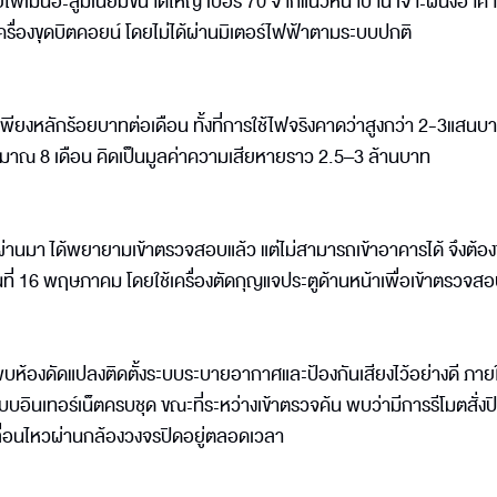
เมนอะลูมิเนียมขนาดใหญ่ เบอร์ 70 จากแนวหน้าบ้าน เจาะผนังอาค
ับเครื่องขุดบิตคอยน์ โดยไม่ได้ผ่านมิเตอร์ไฟฟ้าตามระบบปกติ
พียงหลักร้อยบาทต่อเดือน ทั้งที่การใช้ไฟจริงคาดว่าสูงกว่า 2-3แสนบ
ระมาณ 8 เดือน คิดเป็นมูลค่าความเสียหายราว 2.5–3 ล้านบาท
มที่ผ่านมา ได้พยายามเข้าตรวจสอบแล้ว แต่ไม่สามารถเข้าอาคารได้ จึงต้อ
ที่ 16 พฤษภาคม โดยใช้เครื่องตัดกุญแจประตูด้านหน้าเพื่อเข้าตรวจส
ง หลังพบห้องดัดแปลงติดตั้งระบบระบายอากาศและป้องกันเสียงไว้อย่างดี ภ
บบอินเทอร์เน็ตครบชุด ขณะที่ระหว่างเข้าตรวจค้น พบว่ามีการรีโมตสั่งป
มเคลื่อนไหวผ่านกล้องวงจรปิดอยู่ตลอดเวลา