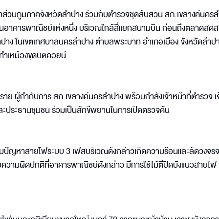
ฟ้าส่วนภูมิภาคจังหวัดลำปาง ร่วมกับตำรวจชุดสืบสวน สภ.เขลางค์นคร
นอาคารพาณิชย์แห่งหนึ่ง บริเวณใกล้สี่แยกสนามบิน ก่อนถึงตลาดสด
ปาง ในเขตเทศบาลนครลำปาง ตำบลพระบาท อำเภอเมือง จังหวัดลำปา
ทำเหมืองขุดบิตคอยน์
ัมปราย ผู้กำกับการ สภ.เขลางค์นครลำปาง พร้อมกำลังเจ้าหน้าที่ตำรวจ เจ
 และประธานชุมชน ร่วมเป็นสักขีพยานในการเปิดตรวจค้น
ฟฟ้าพบปัญหาสายไฟระบบ 3 เฟสบริเวณดังกล่าวเกิดความร้อนและลัดวงจ
พบความผิดปกติที่อาคารพาณิชย์ดังกล่าว มีการใช้ไม้ตีปิดบังแนวสายไฟ