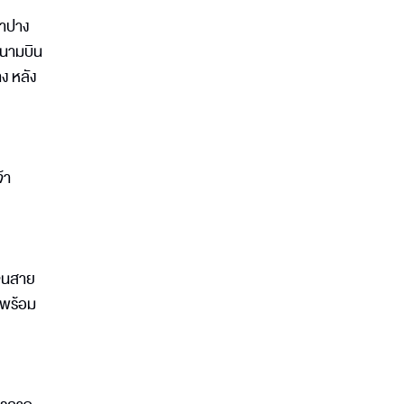
ลำปาง
สนามบิน
ง หลัง
้า
รจนสาย
 พร้อม