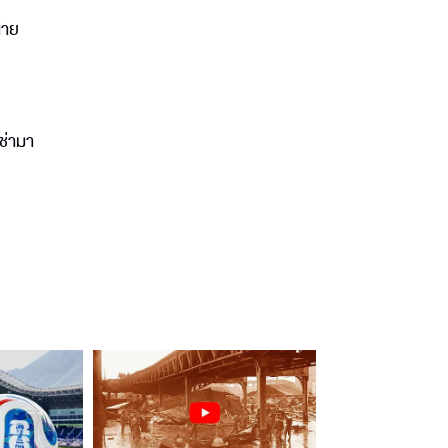
่าย
เช่ามา