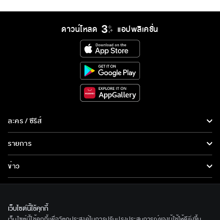
ดาวน์โหลด
แอปพลิเคชั่น
ละคร / ซีรีส์
ละคร/ซีรีส์
รายการ
ซีรีส์นานาชาติ
รายการทั้งหมด
ข่าว
การ์ตูน & เกม
ข่าวทั้งหมด
LIVE
รายการข่าว
ทีวีออนไลน์
เว็บไซต์นี้ใช้คุกกี้
เกี่ยวกับเรา
เว็บไซต์นี้ใช้คุกกี้เพื่อวัตถุประสงค์ในการปรับปรุงประสบการณ์ของผู้ใช้ให้ดียิ่งขึ้น