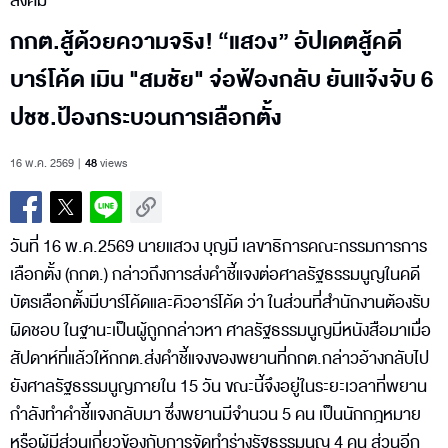
สังคม
กกต.สู้ด้วยความจริง! “แสวง” อัปเดตสู้คดี
บาร์โค้ด เมิน "สมชัย" จ่อฟ้องกลับ ยันแจ้งจับ 6
ปชช.ป้องกระบวนการเลือกตั้ง
16 พ.ค. 2569
48
views
วันที่ 16 พ.ค.2569 นายแสวง บุญมี เลขาธิการคณะกรรมการการ
เลือกตั้ง (กกต.) กล่าวถึงการส่งคำชี้แจงต่อศาลรัฐธรรมนูญในคดี
บัตรเลือกตั้งมีบาร์โค้ดและคิวอาร์โค้ด ว่า ในส่วนที่สำนักงานต้องรับ
ผิดชอบ ในฐานะเป็นผู้ถูกกล่าวหา ศาลรัฐธรรมนูญมีหนังสือมาเมื่อ
สัปดาห์ที่แล้วให้กกต.ส่งคำชี้แจงของพยานที่กกต.กล่าวอ้างกลับไป
ยังศาลรัฐธรรมนูญภายใน 15 วัน ขณะนี้จึงอยู่ในระยะเวลาที่พยาน
กำลังทำคำชี้แจงกลับมา ซึ่งพยานมีจำนวน 5 คน เป็นนักกฎหมาย
หรือผู้มีส่วนเกี่ยวข้องกับการจัดทำร่างรัฐธรรมนูญ 4 คน ส่วนอีก