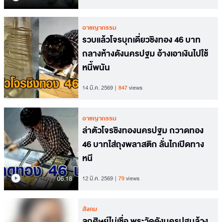
อาชญากรรม
รวบแล้วโจรบุกเดี่ยวชิงทอง 46 บาท
กลางห้างดังนครปฐม อ้างเอาเงินไปใช้
หนี้พนัน
14 มี.ค. 2569
847
views
อาชญากรรม
ล่าตัวโจรชิงทองนครปฐม กวาดทอง
46 บาทใส่ถุงพลาสติก ลั่นไกเปิดทาง
หนี
06.18
12 มี.ค. 2569
79
views
สังคม
ลูกศิษย์ไม่เชื่อ พระวัดดังนครปฐมล้วง