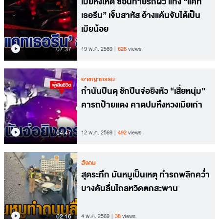
เมียหึงโหด ซ้อนท้ายรถผัว แทง “แคท
เธอรีน” เจ็บสาหัส อ้างแค้นจับได้เป็น
เมียน้อย
07.37
19 พ.ค. 2569
626
views
อาชญากรรม
กำนันปืนดุ ชักปืนจ่อยิงหัว “เสี่ยหนุ่ม”
คารถป้ายแดง คาดปมหึงหวงเมียเก่า
04.47
12 พ.ค. 2569
492
views
สังคม
สุดระทึก มันหมูเป็นเหตุ ทำรถพลิกคว่ำ
บางคันลื่นไถลหวิดตกสะพาน
02.16
4 พ.ค. 2569
38
views