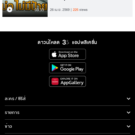
03.35
26 เม.ย. 2569
225
views
ดาวน์โหลด
แอปพลิเคชั่น
ละคร / ซีรีส์
ละคร/ซีรีส์
รายการ
ซีรีส์นานาชาติ
รายการทั้งหมด
ข่าว
การ์ตูน & เกม