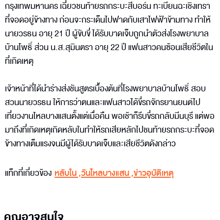
กรุงเทพมหานคร เฉี่ยวชนท้ายรถกระบะสีบอร์น ทะเบียนฉะเชิงเทรา
ที่จอดอยู่ข้างทาง ก่อนจะกระเด็นไปฟาดกับเสาไฟฟ้าข้ามทาง ทำให้
นายวรธน อายุ 21 ปี ผู้ขับขี่ ได้รับบาดเจ็บถูกนำตัวส่งโรงพยาบาล
บ้านโพธิ์ ส่วน น.ส.สุมินตรา อายุ 22 ปี แฟนสาวคนซ้อนเสียชีวิตใน
ที่เกิดเหตุ
เจ้าหน้าที่ได้นำร่างส่งชันสูตรเบื้องต้นที่โรงพยาบาลบ้านโพธิ์ สอบ
สวนนายวรธน ให้การว่าตนและแฟนสาวได้ขี่รถจักรยานยนต์ไป
เที่ยวงานไหลบางแสนตั้งแต่เมื่อคืน พอเช้าก็รีบขี่รถกลับมีนบุรี แต่พอ
มาถึงที่เกิดเหตุเกิดหลับในทำให้รถเสียหลักไปชนท้ายรถกระบะที่จอด
ข้างทางเต็มแรงจนมีผู้ได้รับบาดเจ็บและเสียชีวิตดังกล่าว
แท็กที่เกี่ยวข้อง
หลับใน
,
วันไหลบางแสน
,
ข่าวอุบัติเหตุ
คุณอาจสนใจ