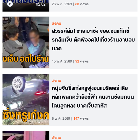
02.02
28 พ.ค. 2569
80
views
สังคม
สวรรค์ล่ม! ชายเมาซิ่ง จยย.ชนแท็กซี่
รถล้มเจ็บ ตัดพ้ออดไปเที่ยวร้านอาบอบ
นวด
15 พ.ค. 2569
92
views
สังคม
หนุ่มจีนซิ่งเก๋งหรูพุ่งชนแบริเออร์ เสีย
หลักพลิกคว่ำล้อชี้ฟ้า คนงานซ่อมถนน
โดนลูกหลง บาดเจ็บสาหัส
8 พ.ค. 2569
147
views
สังคม