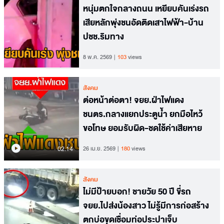
หนุ่มตกใจกลางถนน เหยียบคันเร่งรถ
เสียหลักพุ่งชนอัดติดเสาไฟฟ้า-บ้าน
ปชช.ริมทาง
8 พ.ค. 2569
103
views
สังคม
ต่อหน้าต่อตา! จยย.ฝ่าไฟแดง
ชนตร.กลางแยกประตูน้ำ ยกมือไหว้
ขอโทษ ยอมรับผิด-ชดใช้ค่าเสียหาย
02.14
26 เม.ย. 2569
180
views
สังคม
ไม่มีป้ายบอก! ชายวัย 50 ปี ขี่รถ
จยย.ไปส่งน้องสาว ไม่รู้มีการก่อสร้าง
ตกบ่อขุดเชื่อมท่อประปาเจ็บ