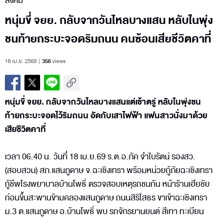
สังคม
หนุ่มขี่ จยย. กลับจากวันไหลบางแสน หลับในพุ่ง
ชนท้ายกระบะจอดริมถนน คนซ้อนเสียชีวิตคาที่
18 เม.ย. 2569
356
views
หนุ่มขี่ จยย. กลับจากวันไหลบางแสนแต่เช้าตรู่ หลับในพุ่งชน
ท้ายกระบะจอดไว้ริมถนน อัดกับเสาไฟฟ้า แฟนสาวนั่งมาด้วย
เสียชีวิตคาที่
เวลา 06.40 น. วันที่ 18 เม.ย.69 ร.ต.อ.ภัค จำใบรัตน์ รองสว.
(สอบสวน) สภ.แสนภูดาษ จ.ฉะเชิงเทรา พร้อมหน่วยกู้ภัยฉะเชิงเทรา
กู้ชีพโรงพยาบาลบ้านโพธิ์ ตรวจสอบเหตุรถชนกัน หน้าร้านเฮียชัย
ก่อนขึ้นสะพานข้ามคลองแสนภูดาษ ถนนสิริโสธร ขาเข้าฉะเชิงเทรา
ม.3 ต.แสนภูดาษ อ.บ้านโพธิ์ พบ รถจักรยานยนต์ สีเทา ทะเบียน