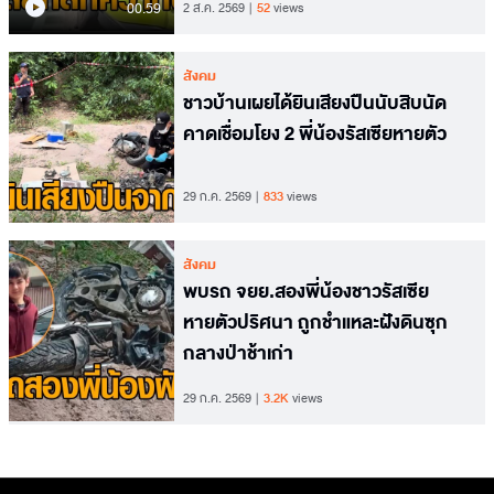
00.59
2 ส.ค. 2569
52
views
สังคม
ชาวบ้านเผยได้ยินเสียงปืนนับสิบนัด
คาดเชื่อมโยง 2 พี่น้องรัสเซียหายตัว
29 ก.ค. 2569
833
views
สังคม
พบรถ จยย.สองพี่น้องชาวรัสเซีย
หายตัวปริศนา ถูกชำแหละฝังดินซุก
กลางป่าช้าเก่า
29 ก.ค. 2569
3.2K
views