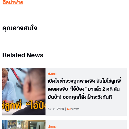
ฉีดน้ำฟาด
คุณอาจสนใจ
Related News
สังคม
เปิดใจตำรวจถูกพาดพิง ยันไม่ใช่ลูกพี่
เผยเคยจับ “ไอ้ป๋อง” มาแล้ว 2 คดี ลั่น
มันบ้า! ออกคุกก็สั่งเฝ้าระวังทันที
5 ส.ค. 2569
60
views
สังคม