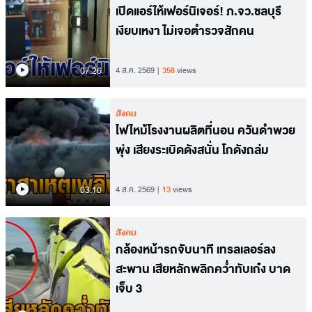
เปิดแอร์ให้เฟอร์นิเจอร์! ภ.จว.ชลบุรี
เงียบเหงา ไม่เจอตำรวจสักคน
07.26
4 ส.ค. 2569
358
views
สังคม
ไฟไหม้โรงงานผลิตที่นอน ควันดำพวย
พุ่ง เสียงระเบิดดังสนั่น โกดังถล่ม
03.10
4 ส.ค. 2569
13
views
สังคม
กล้องหน้ารถจับนาที เทรลเลอร์ลง
สะพาน เสียหลักพลิกคว่ำทับเก๋ง บาด
เจ็บ 3