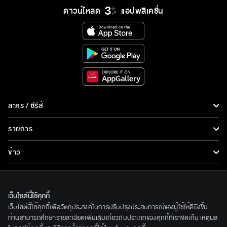
ดาวน์โหลด
แอปพลิเคชั่น
ละคร / ซีรีส์
ละคร/ซีรีส์
รายการ
ซีรีส์นานาชาติ
รายการทั้งหมด
ข่าว
การ์ตูน & เกม
ข่าวทั้งหมด
LIVE
รายการข่าว
ทีวีออนไลน์
เว็บไซต์นี้ใช้คุกกี้
เกี่ยวกับเรา
เว็บไซต์นี้ใช้คุกกี้เพื่อวัตถุประสงค์ในการปรับปรุงประสบการณ์ของผู้ใช้ให้ดียิ่งขึ้น
ข่าวประชาสัมพันธ์
BEC World
ท่านสามารถศึกษารายละเอียดเพิ่มเติมเกี่ยวกับประเภทของคุกกี้ที่เราจัดเก็บ เหตุผล
ติดตามเราได้ที่