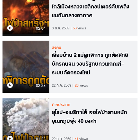
ใกล้เมืองหลวง เฮลิคอปเตอร์ดับเพลิง
ชนกันกลางอากาศ
02.04
3 ส.ค. 2569
53
views
สังคม
เยี่ยมบ้าน 2 แม่ลูกพิการ ถูกตัดสิทธิ
บัตรคนจน วอนรัฐทบทวนเกณฑ์-
ระบบคัดกรองใหม่
02.28
22 ก.ค. 2569
28
views
ต่างประเทศ
ยุโรป-อเมริกาใต้ เจอไฟป่าลามหนัก
อุณหภูมิพุ่ง 40 องศา
01.23
22 ก.ค. 2569
41
views