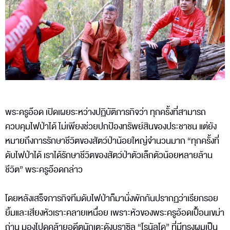
พระครูอ๊อด เปิดเผยระหว่างปฏิบัติภารกิจว่า ทุกครั้งที่สามารถ
ควบคุมไฟป่าได้ ไม่เพียงช่วยปกป้องทรัพย์สินของประชาชน แต่ยัง
หมายถึงการรักษาชีวิตของสัตว์ป่าน้อยใหญ่จำนวนมาก “ทุกครั้งที่
ดับไฟป่าได้ เราได้รักษาชีวิตของสัตว์ป่าตัวเล็กตัวน้อยหลายล้าน
ชีวิต” พระครูอ๊อดกล่าว
โดยหลังเสร็จภารกิจทีมดับไฟป่าก็มานั่งพักกันปรากฏว่าเรียกรอย
ยิ้มและเสียงหัวเราะคลายเหนื่อย เพราะหัวของพระครูอ้อดเปื้อนเขม่า
ถ่าน มองไปดูคล้ายอดีตนักเตะดังบราซิล “โรนัลโด” ที่มีทรงผมเป็น