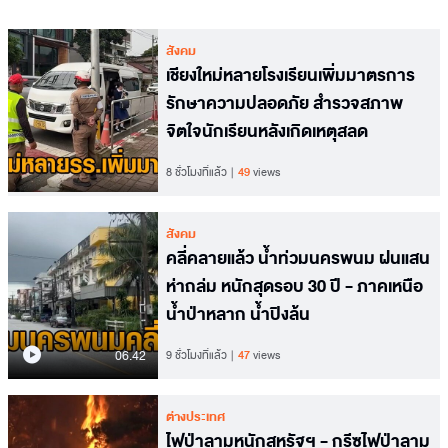
สังคม
เชียงใหม่หลายโรงเรียนเพิ่มมาตรการ
รักษาความปลอดภัย สำรวจสภาพ
จิตใจนักเรียนหลังเกิดเหตุสลด
8 ชั่วโมงที่แล้ว
49
views
สังคม
คลี่คลายแล้ว น้ำท่วมนครพนม ฝนแสน
ห่าถล่ม หนักสุดรอบ 30 ปี - ภาคเหนือ
น้ำป่าหลาก น้ำปิงล้น
06.42
9 ชั่วโมงที่แล้ว
47
views
ต่างประเทศ
ไฟป่าลามหนักสหรัฐฯ - กรีซไฟป่าลาม