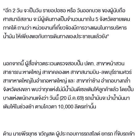
“อีก 2 วัน จะเป็นวัน รายอปอซอ หรือ วันออกบวช ของผู้นับถือ
ศาสนาอิสลาม จะมีผู้เดินทางเป็นจำนวนมากใน 5 จังหวัดชายแดน
ภาคใต้ ถามว่า หน่วยงานที่เกี่ยวข้องมีการวางแผนในการบริหาร
น้ำมัน ให้เพียงพอกับการเดินทางของประชาชนแล้วยัง”
นอกจากนี้ ผู้สื่อข่าวตระเวนตรวจสอบปั๊ม ปตท. สาขาหน้าสวน
สาธารณะหาดใหญ่ สาขาคลองแห สาขาสนามบิน-ลพบุรีราเมศวร์
สาขาหาดใหญ่ในอำเภอหาดใหญ่ และ สาขาท่าช้าง อำเภอบางกล่ำ
จังหวัดสงขลา พบว่าทุกแห่งไม่มีน้ำมันดีเซลเติมให้ลูกค้าแล้ว โดยปั๊ม
บางแห่งพนักงานแจ้งว่า วันนี้ (20 มี.ค.69) รถน้ำมันจะนำน้ำมันมา
เติมให้ในช่วงเช้า ตามโควตา 10,000 ลิตรเท่านั้น
ด้าน นายพีรยุทธ ขวัญสด ผู้ประกอบการรถสไลด์ ยกรถ ที่ขับรถเข้า