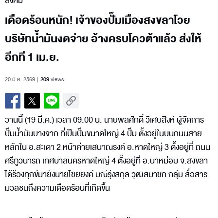
สังคม
เดือดร้อนหนัก! เจ้าของปั๊มเมืองสงขลาโวย
บริษัทน้ำมันงดจ่าย อ้างครบโควต้าแล้ว ส่งให้
อีกที 1 เม.ย.
20 มี.ค. 2569
209
views
วานนี้ (19 มี.ค.) เวลา 09.00 น. นายพลศักดิ์ วิเศษสิงห์ ผู้จัดการ
ปั๊มน้ำมันบางจาก ที่เป็นปั๊มขนาดใหญ่ 4 ปั๊ม ตั้งอยู่ในบนถนนสาย
หลักใน อ.สะเดา 2 หน้าค่ายเสนาณรงค์ อ.หาดใหญ่ 3 ตั้งอยู่ที่ ถนน
ศรีภูวนารถ เทศบาลนครหาดใหญ่ 4 ตั้งอยู่ที่ อ.นาหม่อม จ.สงขลา
ได้ร้องทุกข์มายังนายไชยยงค์ มณีรุ่งสกุล วุฒิสมาชิก กลุ่ม สื่อสาร
มวลชนถึงความเดือดร้อนที่เกิดขึ้น