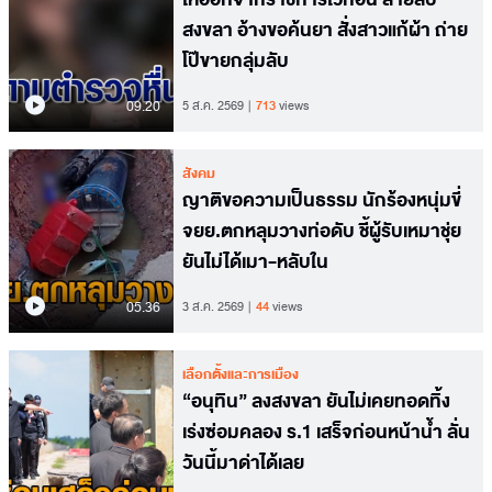
สงขลา อ้างขอค้นยา สั่งสาวแก้ผ้า ถ่าย
โป๊ขายกลุ่มลับ
09.20
5 ส.ค. 2569
713
views
สังคม
ญาติขอความเป็นธรรม นักร้องหนุ่มขี่
จยย.ตกหลุมวางท่อดับ ชี้ผู้รับเหมาชุ่ย
ยันไม่ได้เมา-หลับใน
05.36
3 ส.ค. 2569
44
views
เลือกตั้งและการเมือง
“อนุทิน” ลงสงขลา ยันไม่เคยทอดทิ้ง
เร่งซ่อมคลอง ร.1 เสร็จก่อนหน้าน้ำ ลั่น
วันนี้มาด่าได้เลย