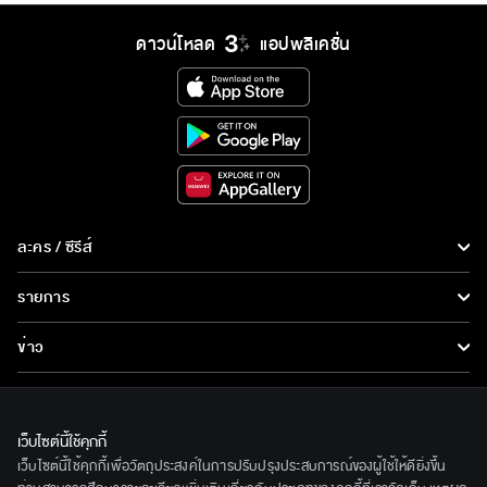
ดาวน์โหลด
แอปพลิเคชั่น
ละคร / ซีรีส์
ละคร/ซีรีส์
รายการ
ซีรีส์นานาชาติ
รายการทั้งหมด
ข่าว
การ์ตูน & เกม
ข่าวทั้งหมด
LIVE
รายการข่าว
ทีวีออนไลน์
เว็บไซต์นี้ใช้คุกกี้
เกี่ยวกับเรา
เว็บไซต์นี้ใช้คุกกี้เพื่อวัตถุประสงค์ในการปรับปรุงประสบการณ์ของผู้ใช้ให้ดียิ่งขึ้น
ข่าวประชาสัมพันธ์
BEC World